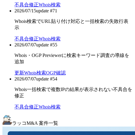
不具合修正
Whois検索
2026/07/15
update #
71
Whois検索でURL貼り付け対応と一括検索の失敗行表
示
不具合修正
Whois検索
2026/07/07
update #
55
Whois・OGP Previewerに検索キーワード調査の導線を
追加
更新
Whois検索
OGP確認
2026/07/07
update #
54
Whois一括検索で複数IPの結果が表示されない不具合を
修正
不具合修正
Whois検索
ラッコM&A 案件一覧