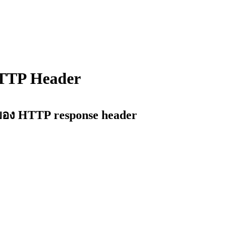
TTP Header
ง HTTP response header