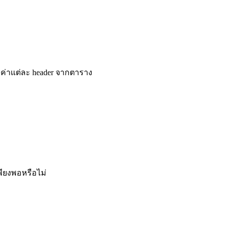
่าแต่ละ header จากตาราง
พียงพอหรือไม่