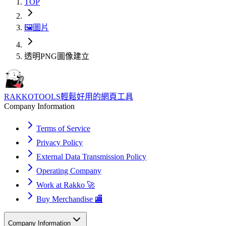
TOP
🖼️
圖片
透明PNG圖像建立
RAKKOTOOLS
輕鬆好用的網頁工具
Company Information
Terms of Service
Privacy Policy
External Data Transmission Policy
Operating Company
Work at Rakko 🚀
Buy Merchandise 🏬
Company Information