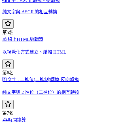
🔤
文字 - ASCII 轉換・逆轉換
純文字與 ASCII 的相互轉換
第5名
✍️
線上HTML編輯器
以視覺化方式建立、編輯 HTML
第6名
1️⃣
文字 - 二進位(二進制)轉換·反向轉換
純文字與 2 進位（二進位）的相互轉換
第7名
🕰️
時間換算