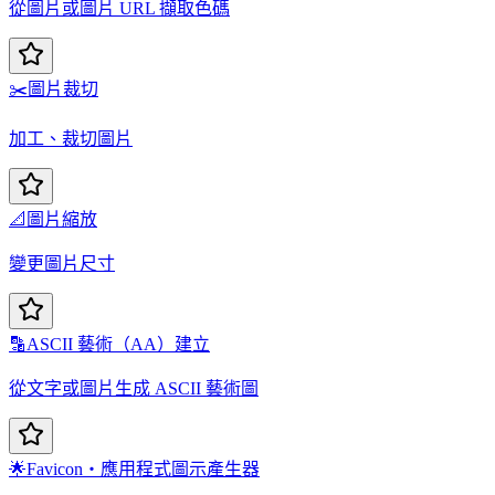
從圖片或圖片 URL 擷取色碼
✂️
圖片裁切
加工、裁切圖片
📐
圖片縮放
變更圖片尺寸
🔡
ASCII 藝術（AA）建立
從文字或圖片生成 ASCII 藝術圖
🌟
Favicon・應用程式圖示產生器