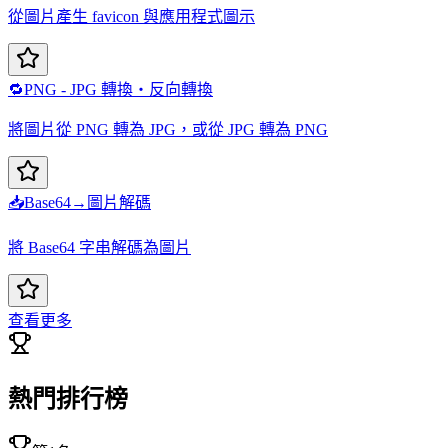
從圖片產生 favicon 與應用程式圖示
🔁
PNG - JPG 轉換・反向轉換
將圖片從 PNG 轉為 JPG，或從 JPG 轉為 PNG
📥
Base64→圖片解碼
將 Base64 字串解碼為圖片
查看更多
熱門排行榜