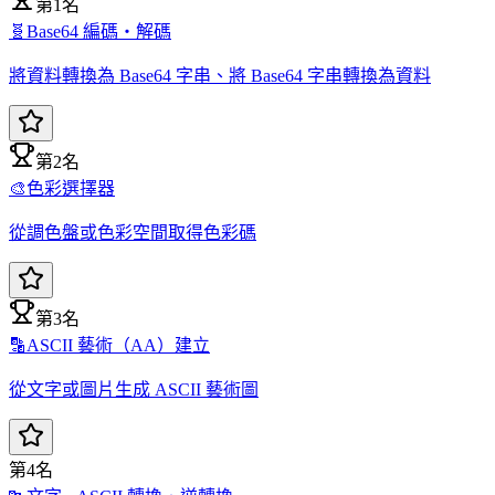
第1名
🧬
Base64 編碼・解碼
將資料轉換為 Base64 字串、將 Base64 字串轉換為資料
第2名
🎨
色彩選擇器
從調色盤或色彩空間取得色彩碼
第3名
🔡
ASCII 藝術（AA）建立
從文字或圖片生成 ASCII 藝術圖
第4名