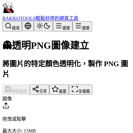
RAKKOTOOLS
輕鬆好用的網頁工具
搜尋
選單
選單
👻
透明PNG圖像建立
將圖片的特定顏色透明化，製作 PNG 圖
片
保存設定
分享
最愛
全螢幕
圖像
拖曳或點擊
最大大小: 15MB