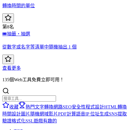
轉換時間的單位
第8名
🎟️
抽籤・抽選
從數字或名字等清單中隨機抽出 1 個
查看更多
135個Web工具免費立即可用！
收藏
熱門
文字轉換
網路
SEO
安全性
程式設計
HTML
轉換
時間
設計
圖片
隨機
網域
影片
PDF
計算
語音
IP 位址
生成
SNS
提取
驗證
格式化
SSL
遊戲
有趣的