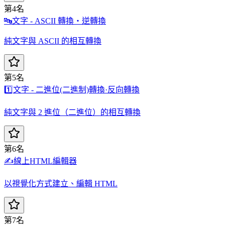
第4名
🔤
文字 - ASCII 轉換・逆轉換
純文字與 ASCII 的相互轉換
第5名
1️⃣
文字 - 二進位(二進制)轉換·反向轉換
純文字與 2 進位（二進位）的相互轉換
第6名
✍️
線上HTML編輯器
以視覺化方式建立、編輯 HTML
第7名