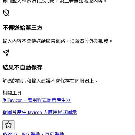
頁面載入也透過TLS加密，第三者無法讀取內容。
不傳送給第三方
輸入內容不會傳送給廣告網路、追蹤器等外部服務。
結果不自動保存
解碼的圖片和輸入建議不會保存在伺服器上。
相關工具
🌟
Favicon・應用程式圖示產生器
從圖片產生 favicon 與應用程式圖示
🔁
PNG - JPG 轉換・反向轉換