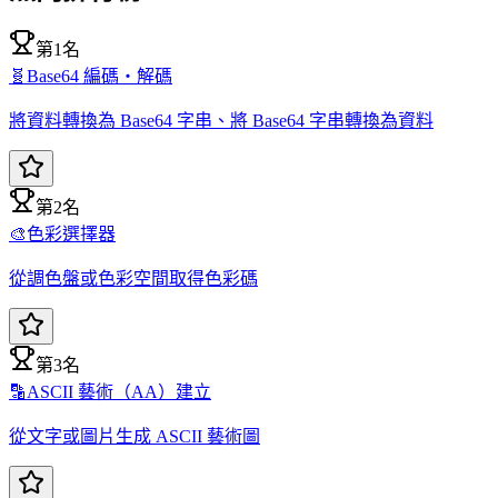
第1名
🧬
Base64 編碼・解碼
將資料轉換為 Base64 字串、將 Base64 字串轉換為資料
第2名
🎨
色彩選擇器
從調色盤或色彩空間取得色彩碼
第3名
🔡
ASCII 藝術（AA）建立
從文字或圖片生成 ASCII 藝術圖