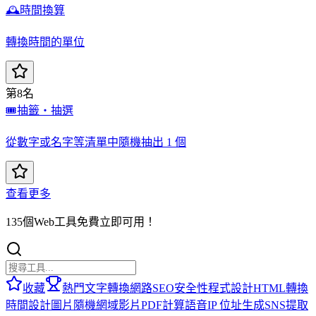
🕰️
時間換算
轉換時間的單位
第8名
🎟️
抽籤・抽選
從數字或名字等清單中隨機抽出 1 個
查看更多
135個Web工具免費立即可用！
收藏
熱門
文字轉換
網路
SEO
安全性
程式設計
HTML
轉換
時間
設計
圖片
隨機
網域
影片
PDF
計算
語音
IP 位址
生成
SNS
提取