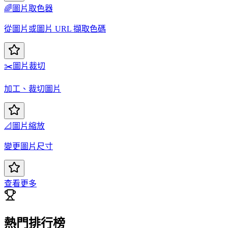
🌈
圖片取色器
從圖片或圖片 URL 擷取色碼
✂️
圖片裁切
加工、裁切圖片
📐
圖片縮放
變更圖片尺寸
查看更多
熱門排行榜