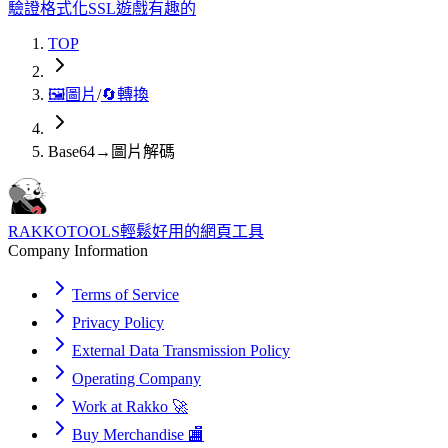
驗證
格式化
SSL
遊戲
有趣的
TOP
🖼️
圖片
/
🔄
轉換
Base64→圖片解碼
RAKKOTOOLS
輕鬆好用的網頁工具
Company Information
Terms of Service
Privacy Policy
External Data Transmission Policy
Operating Company
Work at Rakko 🚀
Buy Merchandise 🏬