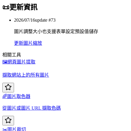
📜
更新資訊
2026/07/16
update #
73
圖片調整大小也支援表單設定預設值儲存
更新
圖片縮放
相關工具
🖼️
網頁圖片提取
擷取網站上的所有圖片
🌈
圖片取色器
從圖片或圖片 URL 擷取色碼
✂️
圖片裁切