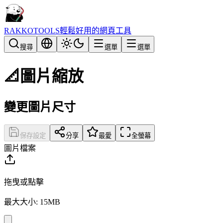
RAKKOTOOLS
輕鬆好用的網頁工具
搜尋
選單
選單
📐
圖片縮放
變更圖片尺寸
保存設定
分享
最愛
全螢幕
圖片檔案
拖曳或點擊
最大大小: 15MB