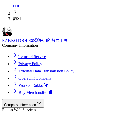
TOP
🔒
SSL
RAKKOTOOLS
輕鬆好用的網頁工具
Company Information
Terms of Service
Privacy Policy
External Data Transmission Policy
Operating Company
Work at Rakko 🚀
Buy Merchandise 🏬
Company Information
Rakko Web Services