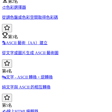
第2名
🎨
色彩選擇器
從調色盤或色彩空間取得色彩碼
第3名
🔡
ASCII 藝術（AA）建立
從文字或圖片生成 ASCII 藝術圖
第4名
🔤
文字 - ASCII 轉換・逆轉換
純文字與 ASCII 的相互轉換
第5名
✍️
線上HTML編輯器