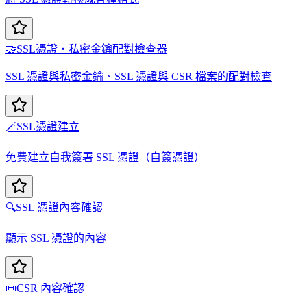
🤝
SSL憑證・私密金鑰配對檢查器
SSL 憑證與私密金鑰、SSL 憑證與 CSR 檔案的配對檢查
🪄
SSL憑證建立
免費建立自我簽署 SSL 憑證（自簽憑證）
🔍
SSL 憑證內容確認
顯示 SSL 憑證的內容
📜
CSR 內容確認