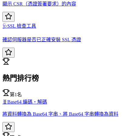
顯示 CSR（憑證簽署要求）的內容
🩺
SSL 檢查工具
確認伺服器是否已正確安裝 SSL 憑證
熱門排行榜
第1名
🧬
Base64 編碼・解碼
將資料轉換為 Base64 字串、將 Base64 字串轉換為資料