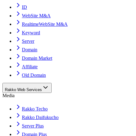
ID
WebSite M&A
RealtimeWebSite M&A
Keyword
Server
Domain
Domain Market
Affiliate
Old Domain
Rakko Web Services
Media
Rakko Techo
Rakko Daifukucho
Server Plus
Domain Plus