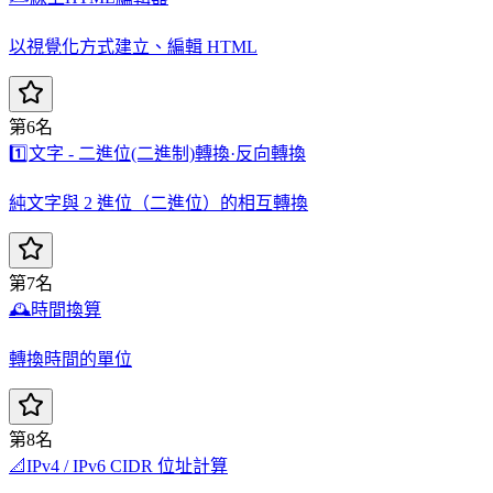
以視覺化方式建立、編輯 HTML
第6名
1️⃣
文字 - 二進位(二進制)轉換·反向轉換
純文字與 2 進位（二進位）的相互轉換
第7名
🕰️
時間換算
轉換時間的單位
第8名
📐
IPv4 / IPv6 CIDR 位址計算