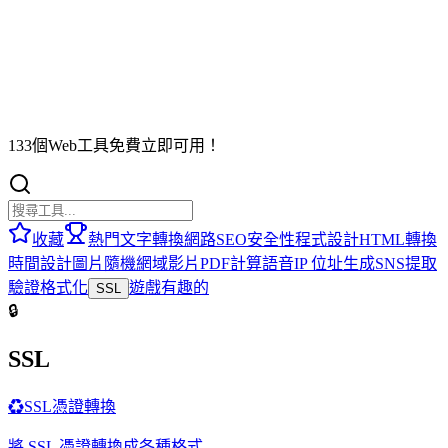
133個Web工具免費立即可用！
收藏
熱門
文字轉換
網路
SEO
安全性
程式設計
HTML
轉換
時間
設計
圖片
隨機
網域
影片
PDF
計算
語音
IP 位址
生成
SNS
提取
驗證
格式化
遊戲
有趣的
SSL
🔒
SSL
♻️
SSL憑證轉換
將 SSL 憑證轉換成各種格式