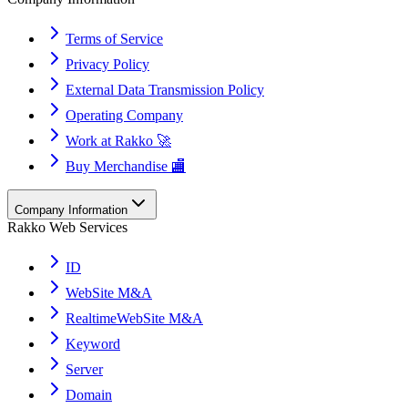
Terms of Service
Privacy Policy
External Data Transmission Policy
Operating Company
Work at Rakko 🚀
Buy Merchandise 🏬
Company Information
Rakko Web Services
ID
WebSite M&A
RealtimeWebSite M&A
Keyword
Server
Domain