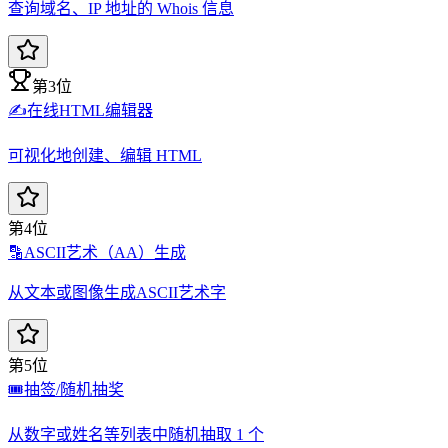
查询域名、IP 地址的 Whois 信息
第3位
✍️
在线HTML编辑器
可视化地创建、编辑 HTML
第4位
🔡
ASCII艺术（AA）生成
从文本或图像生成ASCII艺术字
第5位
🎟️
抽签/随机抽奖
从数字或姓名等列表中随机抽取 1 个