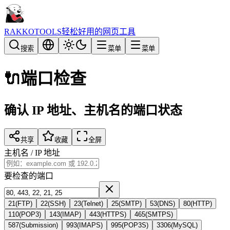
RAKKOTOOLS
轻松好用的网页工具
搜索
菜单
菜单
🔌
端口检查
确认 IP 地址、主机名的端口状态
共享
收藏
全屏
主机名 / IP 地址
要检查的端口
21
(
FTP
)
22
(
SSH
)
23
(
Telnet
)
25
(
SMTP
)
53
(
DNS
)
80
(
HTTP
)
110
(
POP3
)
143
(
IMAP
)
443
(
HTTPS
)
465
(
SMTPS
)
587
(
Submission
)
993
(
IMAPS
)
995
(
POP3S
)
3306
(
MySQL
)