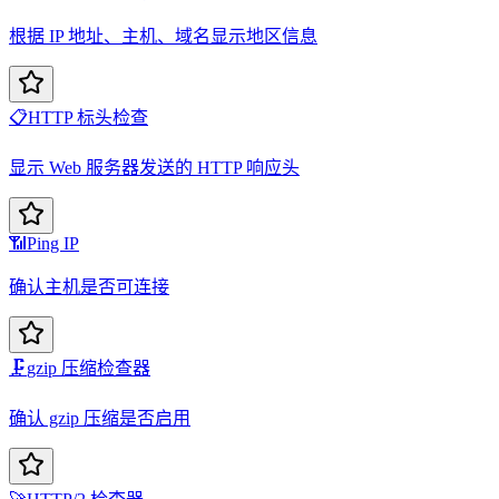
根据 IP 地址、主机、域名显示地区信息
📋
HTTP 标头检查
显示 Web 服务器发送的 HTTP 响应头
📶
Ping IP
确认主机是否可连接
🗜️
gzip 压缩检查器
确认 gzip 压缩是否启用