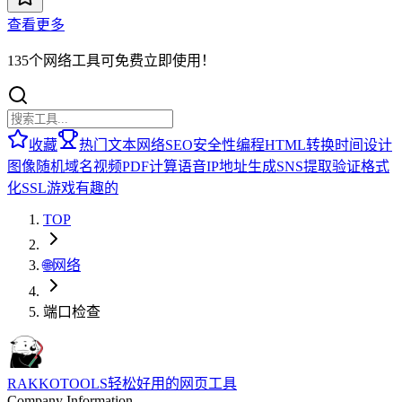
查看更多
135个网络工具可免费立即使用！
收藏
热门
文本
网络
SEO
安全性
编程
HTML
转换
时间
设计
图像
随机
域名
视频
PDF
计算
语音
IP地址
生成
SNS
提取
验证
格式
化
SSL
游戏
有趣的
TOP
🌐
网络
端口检查
RAKKOTOOLS
轻松好用的网页工具
Company Information