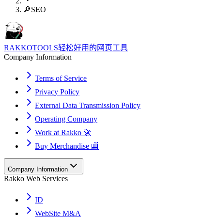
🔎
SEO
RAKKOTOOLS
轻松好用的网页工具
Company Information
Terms of Service
Privacy Policy
External Data Transmission Policy
Operating Company
Work at Rakko 🚀
Buy Merchandise 🏬
Company Information
Rakko Web Services
ID
WebSite M&A