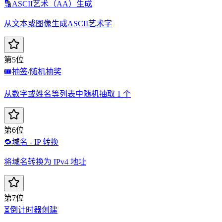
🔡
ASCII艺术（AA）生成
从文本或图像生成ASCII艺术字
第5位
🎟️
抽签/随机抽奖
从数字或姓名等列表中随机抽取 1 个
第6位
🔁
域名 - IP 转换
将域名转换为 IPv4 地址
第7位
⏳
倒计时器创建