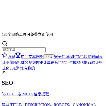
135个网络工具可免费立即使用！
收藏
热门
文本
网络
安全性
编程
HTML
转换
时间
设
SEO
计
图像
随机
域名
视频
PDF
计算
语音
IP地址
生成
SNS
提取
验证
格
式化
SSL
游戏
有趣的
🔎
SEO
🏷️
TITLE ＆ META 信息提取
提取 TITLE、DESCRIPTION、ROBOTS、CANONICAL