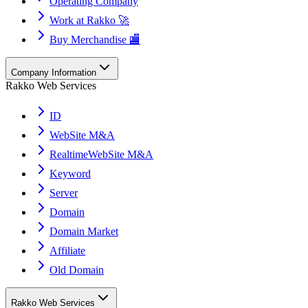
Operating Company
Work at Rakko 🚀
Buy Merchandise 🏬
Company Information
Rakko Web Services
ID
WebSite M&A
RealtimeWebSite M&A
Keyword
Server
Domain
Domain Market
Affiliate
Old Domain
Rakko Web Services