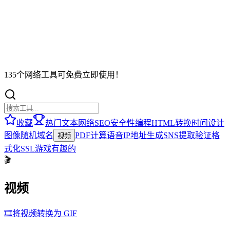
135个网络工具可免费立即使用！
收藏
热门
文本
网络
SEO
安全性
编程
HTML
转换
时间
设计
图像
随机
域名
PDF
计算
语音
IP地址
生成
SNS
提取
验证
格
视频
式化
SSL
游戏
有趣的
🎬
视频
🎞️
将视频转换为 GIF