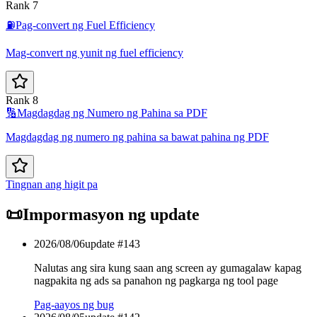
Rank 7
⛽
Pag-convert ng Fuel Efficiency
Mag-convert ng yunit ng fuel efficiency
Rank 8
🔢
Magdagdag ng Numero ng Pahina sa PDF
Magdagdag ng numero ng pahina sa bawat pahina ng PDF
Tingnan ang higit pa
📜
Impormasyon ng update
2026/08/06
update #
143
Nalutas ang sira kung saan ang screen ay gumagalaw kapag
nagpakita ng ads sa panahon ng pagkarga ng tool page
Pag-aayos ng bug