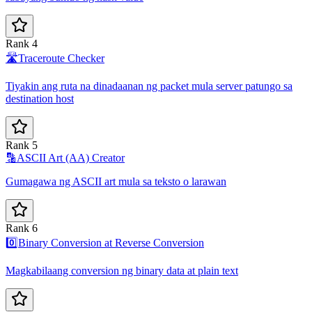
Rank 4
🛣️
Traceroute Checker
Tiyakin ang ruta na dinadaanan ng packet mula server patungo sa
destination host
Rank 5
🔡
ASCII Art (AA) Creator
Gumagawa ng ASCII art mula sa teksto o larawan
Rank 6
0️⃣
Binary Conversion at Reverse Conversion
Magkabilaang conversion ng binary data at plain text