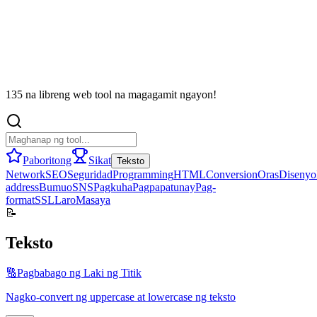
135 na libreng web tool na magagamit ngayon!
Paboritong
Sikat
Teksto
Network
SEO
Seguridad
Programming
HTML
Conversion
Oras
Disenyo
address
Bumuo
SNS
Pagkuha
Pagpapatunay
Pag-
format
SSL
Laro
Masaya
📝
Teksto
🔠
Pagbabago ng Laki ng Titik
Nagko-convert ng uppercase at lowercase ng teksto