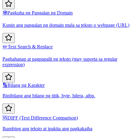
🕸️
Pagkuha ng Pangalan ng Domain
Kunin ang pangalan ng domain mula sa teksto o webpage (URL)
✏️
Text Search & Replace
Paghahanap at pagpapalit ng teksto (may suporta sa regular
expression)
🔢
Bilang ng Karakter
Binibilang ang bilang ng titik, byte, hilera, atbp.
🆚
DIFF (Text Difference Comparison)
Ihambing ang teksto at ipakita ang pagkakaiba