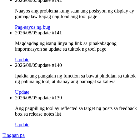
2026/08/05
update #
142
Naayos ang problema kung saan ang posisyon ng display ay
gumagalaw kapag nag-load ang tool page
Pag-aayos ng bug
2026/08/05
update #
141
Magdagdag ng isang linya ng link sa pinakabagong
impormasyon sa update sa tuktok ng tool page
Update
2026/08/05
update #
140
Ipakita ang pangalan ng function sa bawat pindutan sa tuktok
ng pahina ng tool, at ihanay ang pamagat sa kaliwa
Update
2026/08/05
update #
139
Ang pagpili ng tool ay reflected sa target ng posts sa feedback
box sa release notes list
Update
Tingnan pa