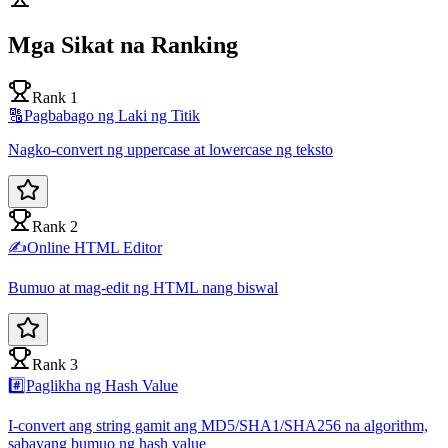
Mga Sikat na Ranking
Rank 1
🔠
Pagbabago ng Laki ng Titik
Nagko-convert ng uppercase at lowercase ng teksto
Rank 2
✍️
Online HTML Editor
Bumuo at mag-edit ng HTML nang biswal
Rank 3
#️⃣
Paglikha ng Hash Value
I-convert ang string gamit ang MD5/SHA1/SHA256 na algorithm,
sabayang bumuo ng hash value