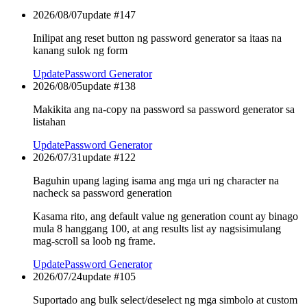
2026/08/07
update #
147
Inilipat ang reset button ng password generator sa itaas na
kanang sulok ng form
Update
Password Generator
2026/08/05
update #
138
Makikita ang na-copy na password sa password generator sa
listahan
Update
Password Generator
2026/07/31
update #
122
Baguhin upang laging isama ang mga uri ng character na
nacheck sa password generation
Kasama rito, ang default value ng generation count ay binago
mula 8 hanggang 100, at ang results list ay nagsisimulang
mag-scroll sa loob ng frame.
Update
Password Generator
2026/07/24
update #
105
Suportado ang bulk select/deselect ng mga simbolo at custom