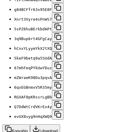
g84BCFfr63x95E8F
Xnrt3Vyre4sPnWS7
5sPZ6huBErkbdAPt
3q9Bup6rt4GFgCay
hCnxYLyymYkX2tXQ
5keF9betq9a5SUdA
67mhFeqPYkUwYDuz
mZWraeK98Du3pqvA
6qxEGBnmxV5R35my
RGXAF8pKRssrLgBb
Q7DdWtCrdVKrEx4y
evUX8vyg9nHqXWQ9
Kopyahin
I-download