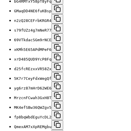
bG4RMfxY58pT8yFq
GMaqDD4NE6fuKBsp
n2zQ28CEFrbKRGR4
s79fUZz4g7mNeR77
69VTkdacSGm9rNCE
xKMh5E65APdMPeF6
xrD485QUD9YcP8Fq
d25fcREzxxVR58Zx
5K7r7CeyFdxWegQf
yg6rz87mHrD62WE6
MrzcnFCwah3GxH8T
MK4efSBw36QWZgv5
fp8bqWbdEguYcDL2
QmexAM7xXpREMgbu