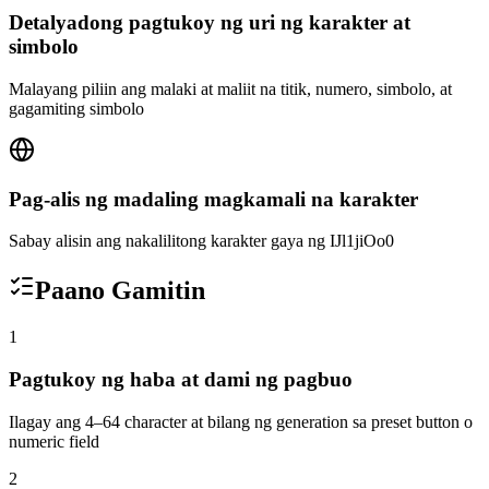
Detalyadong pagtukoy ng uri ng karakter at
simbolo
Malayang piliin ang malaki at maliit na titik, numero, simbolo, at
gagamiting simbolo
Pag-alis ng madaling magkamali na karakter
Sabay alisin ang nakalilitong karakter gaya ng IJl1jiOo0
Paano Gamitin
1
Pagtukoy ng haba at dami ng pagbuo
Ilagay ang 4–64 character at bilang ng generation sa preset button o
numeric field
2