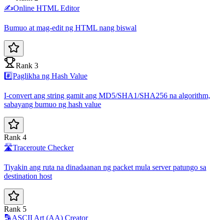
✍️
Online HTML Editor
Bumuo at mag-edit ng HTML nang biswal
Rank 3
#️⃣
Paglikha ng Hash Value
I-convert ang string gamit ang MD5/SHA1/SHA256 na algorithm,
sabayang bumuo ng hash value
Rank 4
🛣️
Traceroute Checker
Tiyakin ang ruta na dinadaanan ng packet mula server patungo sa
destination host
Rank 5
🔡
ASCII Art (AA) Creator