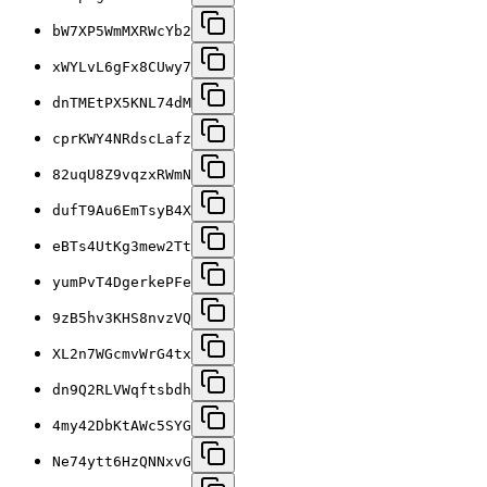
bW7XP5WmMXRWcYb2
xWYLvL6gFx8CUwy7
dnTMEtPX5KNL74dM
cprKWY4NRdscLafz
82uqU8Z9vqzxRWmN
dufT9Au6EmTsyB4X
eBTs4UtKg3mew2Tt
yumPvT4DgerkePFe
9zB5hv3KHS8nvzVQ
XL2n7WGcmvWrG4tx
dn9Q2RLVWqftsbdh
4my42DbKtAWc5SYG
Ne74ytt6HzQNNxvG