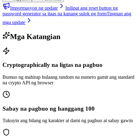
Impormasyon ng update
Inilipat ang reset button ng
password generator sa itaas na kanang sulok ng form
Tingnan ang
mga update
Mga Katangian
Cryptographically na ligtas na pagbuo
Bumuo ng mahirap hulaang random na numero gamit ang standard
na crypto API ng browser
Sabay na pagbuo ng hanggang 100
Tukuyin ang bilang ng karakter at dami ng pagbuo at sabay gawin