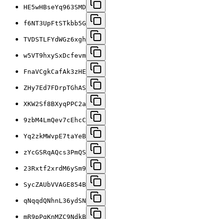
HE5wHBseYq963SMD
f6NT3UpFtSTkbb5G
TVDSTLFYdWGz6xgh
w5VT9hxySxDcfevm
FnaVCgkCafAk3zHE
ZHy7Ed7FDrpTGhAS
XKW2Sf8BXyqPPC2a
9zbM4LmQev7cEhcC
Yq2zkMWvpE7taYeB
zYcGSRqAQcs3PmQS
23Rxtf2xrdM6ySm9
SycZAUbVVAGE854B
qNqqdQNhnL36ydSN
mR9pPgKnMZC9NdkB