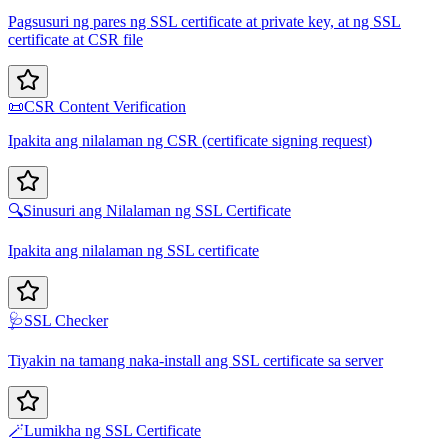
Pagsusuri ng pares ng SSL certificate at private key, at ng SSL
certificate at CSR file
📜
CSR Content Verification
Ipakita ang nilalaman ng CSR (certificate signing request)
🔍
Sinusuri ang Nilalaman ng SSL Certificate
Ipakita ang nilalaman ng SSL certificate
🩺
SSL Checker
Tiyakin na tamang naka-install ang SSL certificate sa server
🪄
Lumikha ng SSL Certificate