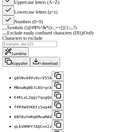
Uppercase letters (A~Z)
Lowercase letters (a~z)
Numbers (0~9)
Symbols (!@#$%^&*()-_=+[]{};:,.?)
Exclude easily confused characters (IJl1jiOo0)
Characters to exclude
Lumikha
Kopyahin
I-download
g8SNvA9Vv9zrV55k
MNxwNqNb7L8Urqck
E4KLxL2qgz7qugQn
fPPXW4VKKtz5wa46
6B58uYmRqKMuaMAV
qLkVRMPY7AQCnn2z