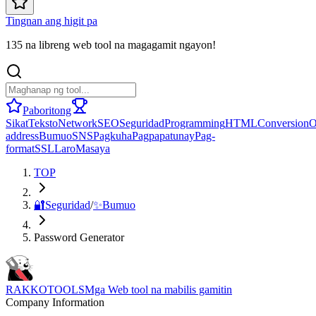
Tingnan ang higit pa
135 na libreng web tool na magagamit ngayon!
Paboritong
Sikat
Teksto
Network
SEO
Seguridad
Programming
HTML
Conversion
O
address
Bumuo
SNS
Pagkuha
Pagpapatunay
Pag-
format
SSL
Laro
Masaya
TOP
🔐
Seguridad
/
✨
Bumuo
Password Generator
RAKKOTOOLS
Mga Web tool na mabilis gamitin
Company Information