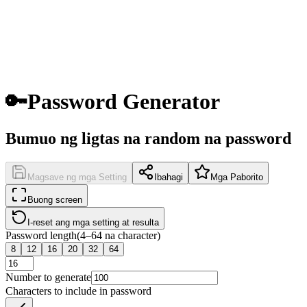
🔑
Password Generator
Bumuo ng ligtas na random na password
Magsave ng mga Setting
Ibahagi
Mga Paborito
Buong screen
I-reset ang mga setting at resulta
Password length
(4–64 na character)
8
12
16
20
32
64
Number to generate
Characters to include in password