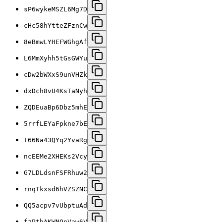
sP6wykeMSZL6Mg7D
cHc58hYtteZFznCw
8eBmwLYHEFWGhgAf
L6MmXyhh5tGsGWYu
cDw2bWXxS9unVHZk
dxDch8vU4KsTaNyh
ZQDEuaBp6Dbz5mhE
5rrfLEYaFpkne7bE
T66Na43QYq2YvaRg
ncEEMe2XHEKs2Vcy
G7LDLdsnFSFRhuw2
rnqTkxsd6hVZSZNC
QQ5acpv7vUbptuAd
fzPthAKWNQnVaw6V