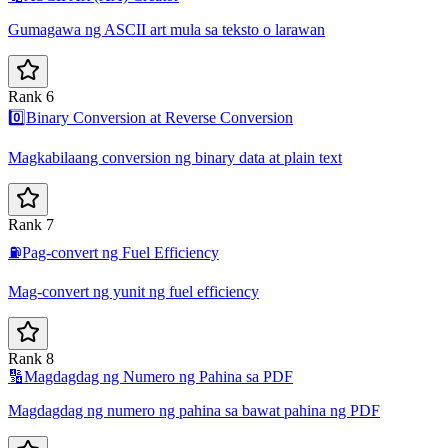
Gumagawa ng ASCII art mula sa teksto o larawan
Rank 6
0️⃣
Binary Conversion at Reverse Conversion
Magkabilaang conversion ng binary data at plain text
Rank 7
⛽
Pag-convert ng Fuel Efficiency
Mag-convert ng yunit ng fuel efficiency
Rank 8
🔢
Magdagdag ng Numero ng Pahina sa PDF
Magdagdag ng numero ng pahina sa bawat pahina ng PDF