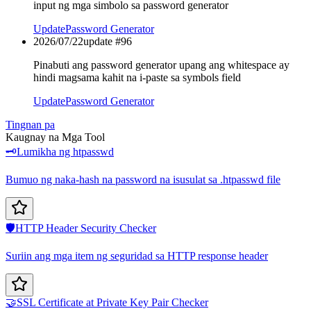
input ng mga simbolo sa password generator
Update
Password Generator
2026/07/22
update #
96
Pinabuti ang password generator upang ang whitespace ay
hindi magsama kahit na i-paste sa symbols field
Update
Password Generator
Tingnan pa
Kaugnay na Mga Tool
🗝️
Lumikha ng htpasswd
Bumuo ng naka-hash na password na isusulat sa .htpasswd file
🛡️
HTTP Header Security Checker
Suriin ang mga item ng seguridad sa HTTP response header
🤝
SSL Certificate at Private Key Pair Checker