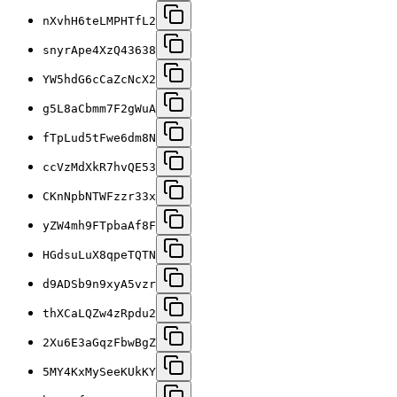
nXvhH6teLMPHTfL2
snyrApe4XzQ43638
YW5hdG6cCaZcNcX2
g5L8aCbmm7F2gWuA
fTpLud5tFwe6dm8N
ccVzMdXkR7hvQE53
CKnNpbNTWFzzr33x
yZW4mh9FTpbaAf8F
HGdsuLuX8qpeTQTN
d9ADSb9n9xyA5vzr
thXCaLQZw4zRpdu2
2Xu6E3aGqzFbwBgZ
5MY4KxMySeeKUkKY