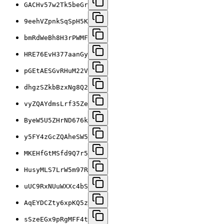
GACHv57w2Tk5beGr
9eehVZpnkSqSpH5K
bmRdWeBh8H3rPWMF
HRE76EvH377aanGy
pGEtAESGvRHuM22V
dhgzSZkbBzxNg8Q2
vyZQAYdmsLrf35Ze
ByeW5U5ZHrND676k
y5FY4zGcZQAheSW5
MKEHfGtMSfd9Q7r5
HusyMLS7LrW5m97R
uUC9RxNUuWXXc4bS
AqEYDCZty6xpKQ5z
sSzeEGx9pRgMFF4t