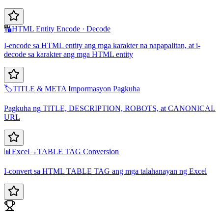
🔣
HTML Entity Encode · Decode
I-encode sa HTML entity ang mga karakter na napapalitan, at i-
decode sa karakter ang mga HTML entity
🏷️
TITLE & META Impormasyon Pagkuha
Pagkuha ng TITLE, DESCRIPTION, ROBOTS, at CANONICAL
URL
📊
Excel→TABLE TAG Conversion
I-convert sa HTML TABLE TAG ang mga talahanayan ng Excel