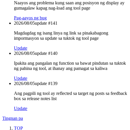
Naayos ang problema kung saan ang posisyon ng display ay
gumagalaw kapag nag-load ang tool page
Pag-aayos ng bug
2026/08/05
update #
141
Magdagdag ng isang linya ng link sa pinakabagong
impormasyon sa update sa tuktok ng tool page
Update
2026/08/05
update #
140
Ipakita ang pangalan ng function sa bawat pindutan sa tuktok
ng pahina ng tool, at ihanay ang pamagat sa kaliwa
Update
2026/08/05
update #
139
Ang pagpili ng tool ay reflected sa target ng posts sa feedback
box sa release notes list
Update
Tingnan pa
TOP