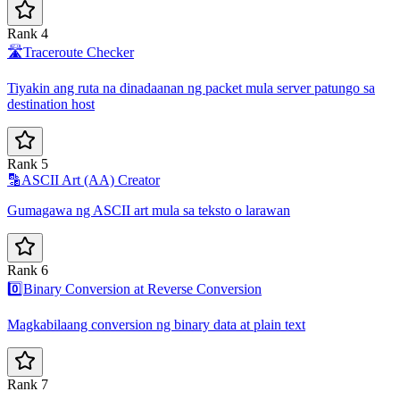
Rank 4
🛣️
Traceroute Checker
Tiyakin ang ruta na dinadaanan ng packet mula server patungo sa
destination host
Rank 5
🔡
ASCII Art (AA) Creator
Gumagawa ng ASCII art mula sa teksto o larawan
Rank 6
0️⃣
Binary Conversion at Reverse Conversion
Magkabilaang conversion ng binary data at plain text
Rank 7