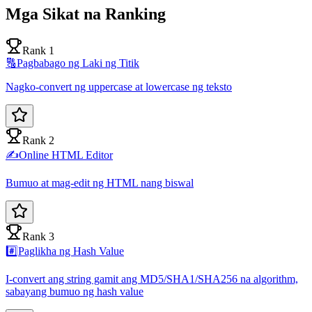
Mga Sikat na Ranking
Rank 1
🔠
Pagbabago ng Laki ng Titik
Nagko-convert ng uppercase at lowercase ng teksto
Rank 2
✍️
Online HTML Editor
Bumuo at mag-edit ng HTML nang biswal
Rank 3
#️⃣
Paglikha ng Hash Value
I-convert ang string gamit ang MD5/SHA1/SHA256 na algorithm,
sabayang bumuo ng hash value