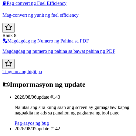
⛽
Pag-convert ng Fuel Efficiency
Mag-convert ng yunit ng fuel efficiency
Rank 8
🔢
Magdagdag ng Numero ng Pahina sa PDF
Magdagdag ng numero ng pahina sa bawat pahina ng PDF
Tingnan ang higit pa
📜
Impormasyon ng update
2026/08/06
update #
143
Nalutas ang sira kung saan ang screen ay gumagalaw kapag
nagpakita ng ads sa panahon ng pagkarga ng tool page
Pag-aayos ng bug
2026/08/05
update #
142