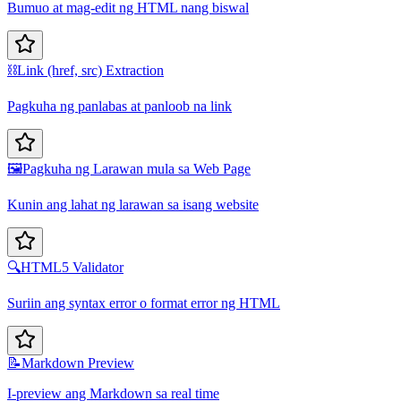
Bumuo at mag-edit ng HTML nang biswal
⛓️
Link (href, src) Extraction
Pagkuha ng panlabas at panloob na link
🖼️
Pagkuha ng Larawan mula sa Web Page
Kunin ang lahat ng larawan sa isang website
🔍
HTML5 Validator
Suriin ang syntax error o format error ng HTML
📝
Markdown Preview
I-preview ang Markdown sa real time