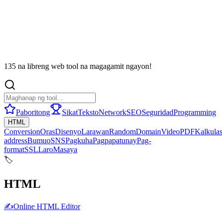
135 na libreng web tool na magagamit ngayon!
Paboritong
Sikat
Teksto
Network
SEO
Seguridad
Programming
HTML
Conversion
Oras
Disenyo
Larawan
Random
Domain
Video
PDF
Kalkula
address
Bumuo
SNS
Pagkuha
Pagpapatunay
Pag-
format
SSL
Laro
Masaya
🏷️
HTML
✍️
Online HTML Editor