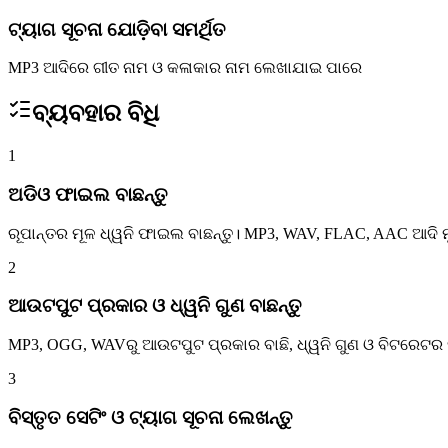
ଟ୍ୟାଗ ସୂଚନା ଯୋଡ଼ିବା ସମର୍ଥିତ
MP3 ଆଦିରେ ଗୀତ ନାମ ଓ କଳାକାର ନାମ ଲେଖାଯାଇ ପାରେ
ବ୍ୟବହାର ବିଧି
1
ଅଡିଓ ଫାଇଲ ବାଛନ୍ତୁ
ରୂପାନ୍ତର ମୂଳ ଧ୍ୱନି ଫାଇଲ ବାଛନ୍ତୁ। MP3, WAV, FLAC, AAC ଆଦି ମୁଖ
2
ଆଉଟପୁଟ ପ୍ରକାର ଓ ଧ୍ୱନି ଗୁଣ ବାଛନ୍ତୁ
MP3, OGG, WAVରୁ ଆଉଟପୁଟ ପ୍ରକାର ବାଛି, ଧ୍ୱନି ଗୁଣ ଓ ବିଟରେଟର ସ୍ଥ
3
ବିସ୍ତୃତ ସେଟିଂ ଓ ଟ୍ୟାଗ ସୂଚନା ଲେଖନ୍ତୁ