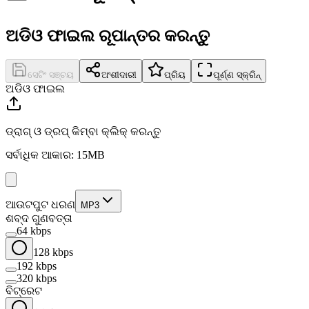
ଅଡିଓ ଫାଇଲ ରୂପାନ୍ତର କରନ୍ତୁ
ସେଟିଂ ସଞ୍ଚୟ
ଅଂଶୀଦାରୀ
ପ୍ରିୟ
ପୂର୍ଣ୍ଣ ସ୍କ୍ରିନ୍
ଅଡିଓ ଫାଇଲ
ଡ୍ରାଗ୍ ଓ ଡ୍ରପ୍ କିମ୍ବା କ୍ଲିକ୍ କରନ୍ତୁ
ସର୍ବାଧିକ ଆକାର: 15MB
ଆଉଟପୁଟ ଧରଣ
MP3
ଶବ୍ଦ ଗୁଣବତ୍ତା
64 kbps
128 kbps
192 kbps
320 kbps
ବିଟ୍‌ରେଟ