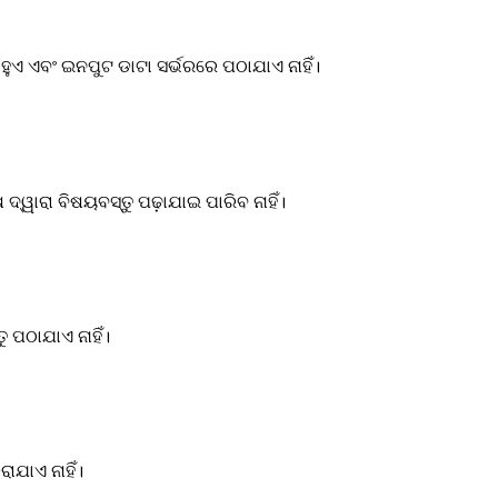
ହୁଏ ଏବଂ ଇନପୁଟ ଡାଟା ସର୍ଭରରେ ପଠାଯାଏ ନାହିଁ।
୍ୱାରା ବିଷୟବସ୍ତୁ ପଢ଼ାଯାଇ ପାରିବ ନାହିଁ।
ୁ ପଠାଯାଏ ନାହିଁ।
ଯାଏ ନାହିଁ।