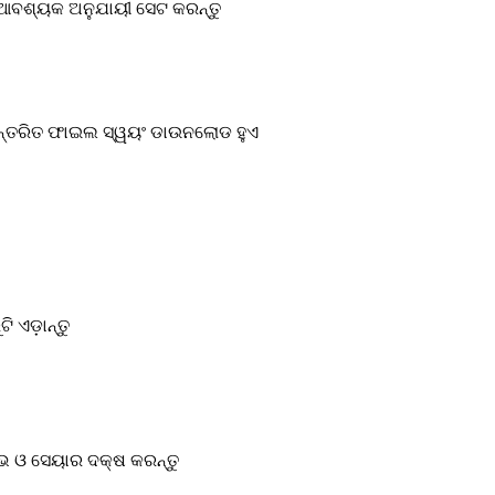
ଆବଶ୍ୟକ ଅନୁଯାୟୀ ସେଟ କରନ୍ତୁ
ାନ୍ତରିତ ଫାଇଲ ସ୍ୱୟଂ ଡାଉନଲୋଡ ହୁଏ
ି ଏଡ଼ାନ୍ତୁ
େଭ ଓ ସେୟାର ଦକ୍ଷ କରନ୍ତୁ