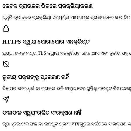
କେବଳ ବ୍ରାଉଜର ଭିତରେ ପ୍ରକ୍ରିୟାକରଣ
ଧ୍ୱନି ରୂପାନ୍ତର ପ୍ରକ୍ରିୟା ସମ୍ପୂର୍ଣ୍ଣ ଆପଣଙ୍କ ବ୍ରାଉଜରରେ ସଂପାଦିତ 
HTTPS ଦ୍ୱାରା ଯୋଗାଯୋଗ ଏନକ୍ରିପ୍ଟ
ପୃଷ୍ଠା ଲୋଡ଼ ମଧ୍ୟ TLS ଦ୍ୱାରା ଏନକ୍ରିପ୍ଟ ହୋଇଥାଏ ଏବଂ ତୃତୀୟ ପକ୍ଷ ଦ
ତୃତୀୟ ପକ୍ଷଙ୍କୁ ପ୍ରେରଣ ନାହିଁ
ବିଜ୍ଞାପନ ନେଟ୍‌ୱାର୍କ ବା ଟ୍ରାକର ଭଳି ବାହ୍ୟ ସେବାଗୁଡ଼ିକୁ ଇନପୁଟ ବିଷୟବସ୍ତ
ଫଳାଫଳ ସ୍ୱୟଂଚାଳିତ ସଂରକ୍ଷଣ ନାହିଁ
ରୂପାନ୍ତର ଫଳାଫଳ ବା ଇନପୁଟ ପ୍ରস्तावଗୁଡ଼ିକ ସର୍ଭରରେ ସଂରକ୍ଷଣ କରା