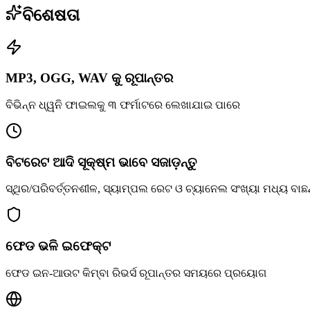
ବିଶେଷତା
MP3, OGG, WAV କୁ ରୂପାନ୍ତର
ବିଭିନ୍ନ ଧ୍ୱନି ଫାଇଲକୁ ୩ ଫର୍ମାଟରେ ଲେଖାଯାଇ ପାରେ
ବିଟରେଟ ଆଦି ସୂକ୍ଷ୍ମ ଭାବେ ସଜାଡ଼ନ୍ତୁ
ସ୍ଥିର/ପରିବର୍ତ୍ତନଶୀଳ, ସ୍ୟାମ୍ପଲ ରେଟ ଓ ଚ୍ୟାନେଲ ସଂଖ୍ୟା ମଧ୍ୟ ବାଛନ
ଫେଡ ଭଳି ଇଫେକ୍ଟ
ଫେଡ ଇନ-ଆଉଟ କିମ୍ବା ରିଭର୍ସ ରୂପାନ୍ତର ସମୟରେ ପ୍ରୟୋଗ