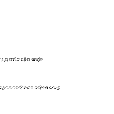
୍ୟ ଫର୍ମାଟ ପଢ଼ିବା ସମର୍ଥିତ
ିର/ପରିବର୍ତ୍ତନଶୀଳ ନିର୍ଦ୍ଦେଶ କରନ୍ତୁ