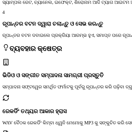
ସ୍ୟାମ୍ପଲ ରେଟ, ଚ୍ୟାନେଲ, ଇଫେକ୍ଟ, ଶିରୋନାମ ଆଦି ଟ୍ୟାଗ ଆଇଟମ 
4
ରୂପାନ୍ତର ବଟନ ଦ୍ୱାରା ଚଲାନ୍ତୁ ଓ ସେଭ କରନ୍ତୁ
ରୂପାନ୍ତର ବଟନ ଦବାଇଲେ ପ୍ରକ୍ରିୟା ଆରମ୍ଭ ହୁଏ, ସମାପ୍ତ ପରେ ରୂପ
ବ୍ୟବହାର କ୍ଷେତ୍ର
ଭିଡିଓ ଓ ସଙ୍ଗୀତ ସମ୍ପାଦନା ସାମଗ୍ରୀ ପ୍ରସ୍ତୁତି
ସମ୍ପାଦନା ସଫ୍ଟୱେର ସମର୍ଥିତ ଫର୍ମାଟକୁ ପୂର୍ବରୁ ରୂପାନ୍ତର କରି ପଢ଼ିବା ତ୍ରୁଟ
ରେକର୍ଡିଂ ତଥ୍ୟର ଆକାର ହ୍ରାସ
WAV ବୈଠକ ରେକର୍ଡିଂ କିମ୍ବା ଧ୍ୱନି ମେମୋକୁ MP3 କୁ ସଙ୍କୁଚିତ କରି ସ