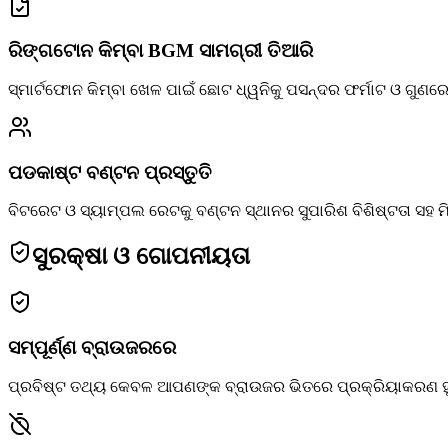
ରିଙ୍ଗଟୋନ କିମ୍ବା BGM ସାମଗ୍ରୀ ତିଆରି
ସ୍ମାର୍ଟଫୋନ କିମ୍ବା ଖେଳ ପାଇଁ ଛୋଟ ଧ୍ୱନିକୁ ପସନ୍ଦର ଫର୍ମାଟ ଓ ଗୁଣର
ପଡକାଷ୍ଟ ବଣ୍ଟନ ପ୍ରସ୍ତୁତି
ବିଟରେଟ ଓ ସ୍ୟାମ୍ପଲ ରେଟକୁ ବଣ୍ଟନ ସ୍ଥାନର ସୁପାରିଶ ବିଶିଷ୍ଟତା ସହ ମି
ସୁରକ୍ଷା ଓ ଗୋପନୀୟତା
ସମ୍ପୂର୍ଣ୍ଣ ବ୍ରାଉଜରରେ
ପ୍ରବିଷ୍ଟ ତଥ୍ୟ କେବଳ ଆପଣଙ୍କ ବ୍ରାଉଜର ଭିତରେ ପ୍ରକ୍ରିୟାକରଣ ହୁଏ 