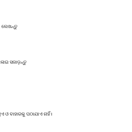
େ ଲେଖନ୍ତୁ
ଳାଇ ସଜାଡ଼ନ୍ତୁ
ଓ ବାହାରକୁ ପଠାଯାଏ ନାହିଁ।