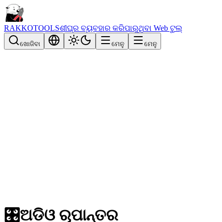
RAKKOTOOLS
ଶୀଘ୍ର ବ୍ୟବହାର କରିପାରୁଥିବା Web ଟୁଲ୍
ଖୋଜିବା
ମେନୁ
ମେନୁ
🎛️
ଅଡିଓ ରୂପାନ୍ତର