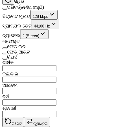
ସ୍ଥିର
ପରିବର୍ତ୍ତନୀୟ (mp3)
ବିଟ୍‌ରେଟ ମୂଲ୍ୟ
128 kbps
ସ୍ୟାମ୍ପଲ ରେଟ
44100 Hz
ଚ୍ୟାନେଲ
2 (Stereo)
ଇଫେକ୍ଟ
ଫେଡ ଇନ
ଫେଡ ଆଉଟ
ରିଭର୍ସ
ଶୀର୍ଷକ
କଳାକାର
ଆଲବମ
ବର୍ଷ
ଶ୍ରେଣୀ
ରିସେଟ୍
ରୂପାନ୍ତର