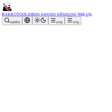
RAKKOTOOLS
ଶୀଘ୍ର ବ୍ୟବହାର କରିପାରୁଥିବା Web ଟୁଲ୍
ଖୋଜିବା
ମେନୁ
ମେନୁ