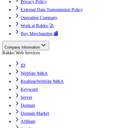
Privacy Policy
External Data Transmission Policy
Operating Company
Work at Rakko 🚀
Buy Merchandise 🏬
Company Information
Rakko Web Services
ID
WebSite M&A
RealtimeWebSite M&A
Keyword
Server
Domain
Domain Market
Affiliate