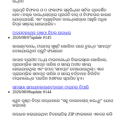
ଉନ୍ନତ
ପ୍ରାପ୍ତି ବିଫଳତା ଓ ୦ ଫଳାଫଳ ସ୍କ୍ରିନ୍‌ରେ ସର୍ବଦା ପ୍ରଦର୍ଶିତ
ହେବ। ବଲ୍କ ଡାଉନ୍‌ଲୋଡ୍‌ରେ ପ୍ରଗତି ବାର୍ ଓ ବିଫଳତାର କାରଣ
ଯୋଡ଼ାଯାଇଛି, ଏବଂ ବ୍ୟକ୍ତିଗତ ଡାଉନ୍‌ଲୋଡ୍‌ରେ ଆହୁରି ଅଧିକ
ଚିତ୍ର ସଞ୍ଚୟ ହୋଇପାରିବ।
ଅଦ୍ୟତନ
ୱେବ ପୃଷ୍ଠା ଚିତ୍ର ଉଦ୍ଧାର
2026/08/07
update #
145
କାଉଣ୍ଟଡାଉନ୍ ଟାଇମର୍ ସୃଷ୍ଟି ଖୋଲିବା ପରେ ତୁରନ୍ତ 'ସମାପ୍ତ'
ଦେଖାଯାଉଥିବା ତ୍ରୁଟି ସଂଶୋଧନ
ଜାପାନ ବ୍ୟତୀତ ଅନ୍ୟ ଟାଇମଜୋନ୍‌ର ଡିଭାଇସ୍‌ରେ ଖୋଲିଲେ,
ପ୍ରାରମ୍ଭିକ ସମାପ୍ତ ତାରିଖ ଓ ସମୟ ଅତୀତ ସମୟ
ହୋଇଯାଉଥିଲା ଏବଂ ହଠାତ୍ 'ସମାପ୍ତ' ଦେଖାଯାଉଥିଲା। ଏବେ
ପ୍ରାରମ୍ଭିକ ସମାପ୍ତ ତାରିଖ ଓ ସମୟ ବର୍ତ୍ତମାନ ନିର୍ବାଚିତ
ଟାଇମଜୋନ୍‌ର 'ପରଦିନ 0:00'ରେ ସ୍ଥାପିତ ହୁଏ।
ସମସ୍ୟା ସମାଧାନ
କାଉଣ୍ଟଡାଉନ ଟାଇମର ତିଆରି
2026/08/06
update #
144
ୱେବ ପୃଷ୍ଠ ଚିତ୍ର ଉଦ୍ଧାରରେ "ସବୁ ଡାଉନଲୋଡ୍ କରନ୍ତୁ" ଯୋଗ
କରାଗଲା
ଉଦ୍ଧାର କରାଯାଇଥିବା ଚିତ୍ରଗୁଡ଼ିକୁ ZIP ଫାଇଲରେ ଏକତ୍ର କରି