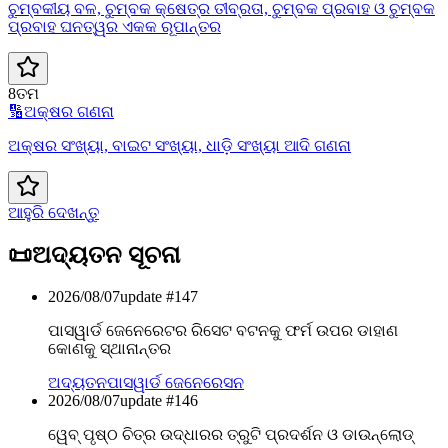
ଚୁମ୍ବକୀୟ ବଳ, ଚୁମ୍ବକ କ୍ଷେତ୍ର ତୀବ୍ରତା, ଚୁମ୍ବକ ପ୍ରବାହ ଓ ଚୁମ୍ବକ
ପ୍ରବାହ ଘନତ୍ୱର ଏକକ ରୂପାନ୍ତର
8ତମ
🔢
ଅକ୍ଷର ଗଣନା
ଅକ୍ଷର ସଂଖ୍ୟା, ବାଇଟ ସଂଖ୍ୟା, ଧାଡ଼ି ସଂଖ୍ୟା ଆଦି ଗଣନା
ଆହୁରି ଦେଖନ୍ତୁ
📜
ଅଦ୍ୟତନ ସୂଚନା
2026/08/07
update #
147
ପାସୱାର୍ଡ ଜେନେରେଟର ରିସେଟ ବଟନକୁ ଫର୍ମ ଉପର ଡାହାଣ
କୋଣକୁ ସ୍ଥାନାନ୍ତର
ଅଦ୍ୟତନ
ପାସୱାର୍ଡ ଜେନେରେସନ
2026/08/07
update #
146
ୱେବ୍ ପୃଷ୍ଠ ଚିତ୍ର ଉଦ୍ଧାରର ତ୍ରୁଟି ପ୍ରଦର୍ଶନ ଓ ଡାଉନ୍‌ଲୋଡ୍