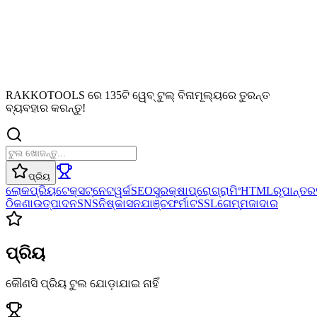
RAKKOTOOLS ରେ 135ଟି ୱେବ୍ ଟୁଲ୍ ବିନାମୂଲ୍ୟରେ ତୁରନ୍ତ
ବ୍ୟବହାର କରନ୍ତୁ!
ପ୍ରିୟ
ଲୋକପ୍ରିୟ
ଟେକ୍ସଟ୍
ନେଟୱର୍କ
SEO
ସୁରକ୍ଷା
ପ୍ରୋଗ୍ରାମିଂ
HTML
ରୂପାନ୍ତର
ଠିକଣା
ଉତ୍ପାଦନ
SNS
ନିଷ୍କାସନ
ଯାଞ୍ଚ
ଫର୍ମାଟ
SSL
ଗେମ୍
ମଜାଦାର
ପ୍ରିୟ
କୌଣସି ପ୍ରିୟ ଟୁଲ ଯୋଡ଼ାଯାଇ ନାହିଁ