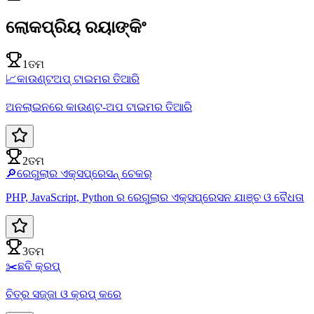
ଲୋକପ୍ରିୟ ରୟାଙ୍କିଂ
1ତମ
📈
କାଉଣ୍ଟଅପ୍ ଟାଇମର ତିଆରି
ଅନଲାଇନରେ କାଉଣ୍ଟ-ଅପ ଟାଇମର ତିଆରି
2ତମ
🔎
ରେଗୁଲାର ଏକ୍ସପ୍ରେସନ୍ ଚେକର୍
PHP, JavaScript, Python ର ରେଗୁଲାର ଏକ୍ସପ୍ରେସନ ଯାଞ୍ଚ ଓ ବୈଧତା
3ତମ
✂️
ଛବି କ୍ରପ୍
ଚିତ୍ର ସଜ୍ଜା ଓ କ୍ରପ୍ କରେ