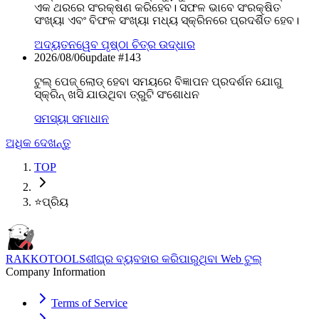
ଏକ ଥରରେ ସଂରକ୍ଷଣ କରିହେବ। ସଫଳ ଭାବେ ସଂରକ୍ଷିତ
ସଂଖ୍ୟା ଏବଂ ବିଫଳ ସଂଖ୍ୟା ମଧ୍ୟ ସ୍କ୍ରିନରେ ପ୍ରଦର୍ଶିତ ହେବ।
ଅଦ୍ୟତନ
ୱେବ ପୃଷ୍ଠା ଚିତ୍ର ଉଦ୍ଧାର
2026/08/06
update #
143
ଟୁଲ୍ ପେଜ୍ ଲୋଡ୍ ହେବା ସମୟରେ ବିଜ୍ଞାପନ ପ୍ରଦର୍ଶନ ଯୋଗୁ
ସ୍କ୍ରିନ୍ ଖସି ଯାଉଥିବା ତ୍ରୁଟି ସଂଶୋଧନ
ସମସ୍ୟା ସମାଧାନ
ଅଧିକ ଦେଖନ୍ତୁ
TOP
⭐
ପ୍ରିୟ
RAKKOTOOLS
ଶୀଘ୍ର ବ୍ୟବହାର କରିପାରୁଥିବା Web ଟୁଲ୍
Company Information
Terms of Service