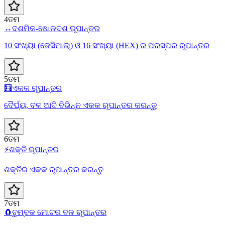
4ତମ
↔️
ଦଶମିକ-ଷୋଳଦଶ ରୂପାନ୍ତର
10 ସଂଖ୍ୟା (ଡେସିମାଲ୍) ଓ 16 ସଂଖ୍ୟା (HEX) ର ପରସ୍ପର ରୂପାନ୍ତର
5ତମ
🧮
ଏକକ ରୂପାନ୍ତର
ଦୈର୍ଘ୍ୟ, ବଳ ଆଦି ବିଭିନ୍ନ ଏକକ ରୂପାନ୍ତର କରନ୍ତୁ
6ତମ
⚡
ଶକ୍ତି ରୂପାନ୍ତର
ଶକ୍ତିର ଏକକ ରୂପାନ୍ତର କରନ୍ତୁ
7ତମ
🧲
ଚୁମ୍ବକ ମୋଟର ବଳ ରୂପାନ୍ତର