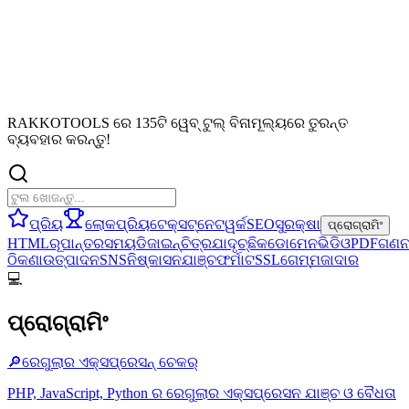
RAKKOTOOLS ରେ 135ଟି ୱେବ୍ ଟୁଲ୍ ବିନାମୂଲ୍ୟରେ ତୁରନ୍ତ
ବ୍ୟବହାର କରନ୍ତୁ!
ପ୍ରିୟ
ଲୋକପ୍ରିୟ
ଟେକ୍ସଟ୍
ନେଟୱର୍କ
SEO
ସୁରକ୍ଷା
ପ୍ରୋଗ୍ରାମିଂ
HTML
ରୂପାନ୍ତର
ସମୟ
ଡିଜାଇନ୍
ଚିତ୍ର
ଯାଦୃଚ୍ଛିକ
ଡୋମେନ
ଭିଡିଓ
PDF
ଗଣନ
ଠିକଣା
ଉତ୍ପାଦନ
SNS
ନିଷ୍କାସନ
ଯାଞ୍ଚ
ଫର୍ମାଟ
SSL
ଗେମ୍
ମଜାଦାର
💻
ପ୍ରୋଗ୍ରାମିଂ
🔎
ରେଗୁଲାର ଏକ୍ସପ୍ରେସନ୍ ଚେକର୍
PHP, JavaScript, Python ର ରେଗୁଲାର ଏକ୍ସପ୍ରେସନ ଯାଞ୍ଚ ଓ ବୈଧତା