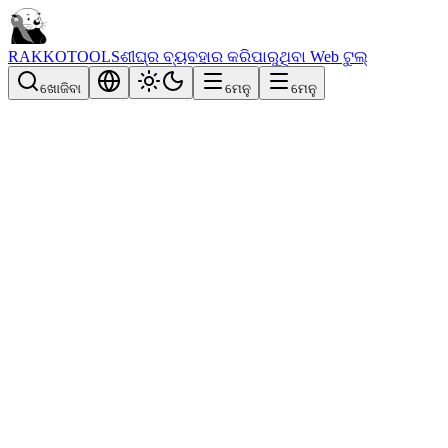
RAKKOTOOLS
ଶୀଘ୍ର ବ୍ୟବହାର କରିପାରୁଥିବା Web ଟୁଲ୍
ଖୋଜିବା
ମେନୁ
ମେନୁ