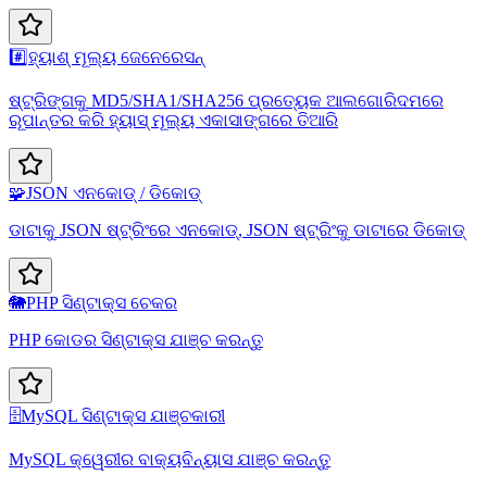
#️⃣
ହ୍ୟାଶ୍ ମୂଲ୍ୟ ଜେନେରେସନ୍
ଷ୍ଟ୍ରିଙ୍ଗକୁ MD5/SHA1/SHA256 ପ୍ରତ୍ୟେକ ଆଲଗୋରିଦମରେ
ରୂପାନ୍ତର କରି ହ୍ୟାସ୍ ମୂଲ୍ୟ ଏକାସାଙ୍ଗରେ ତିଆରି
🧩
JSON ଏନକୋଡ୍ / ଡିକୋଡ୍
ଡାଟାକୁ JSON ଷ୍ଟ୍ରିଂରେ ଏନକୋଡ୍, JSON ଷ୍ଟ୍ରିଂକୁ ଡାଟାରେ ଡିକୋଡ୍
🐘
PHP ସିଣ୍ଟାକ୍ସ ଚେକର
PHP କୋଡର ସିଣ୍ଟାକ୍ସ ଯାଞ୍ଚ କରନ୍ତୁ
🗄️
MySQL ସିଣ୍ଟାକ୍ସ ଯାଞ୍ଚକାରୀ
MySQL କ୍ୱେରୀର ବାକ୍ୟବିନ୍ୟାସ ଯାଞ୍ଚ କରନ୍ତୁ