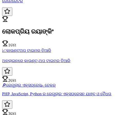
ଜେନେରେଟର
ଲୋକପ୍ରିୟ ରୟାଙ୍କିଂ
1ତମ
📈
କାଉଣ୍ଟଅପ୍ ଟାଇମର ତିଆରି
ଅନଲାଇନରେ କାଉଣ୍ଟ-ଅପ ଟାଇମର ତିଆରି
2ତମ
🔎
ରେଗୁଲାର ଏକ୍ସପ୍ରେସନ୍ ଚେକର୍
PHP, JavaScript, Python ର ରେଗୁଲାର ଏକ୍ସପ୍ରେସନ ଯାଞ୍ଚ ଓ ବୈଧତା
3ତମ