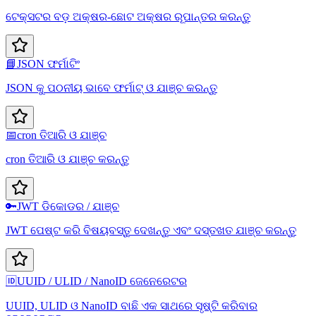
ଟେକ୍ସଟର ବଡ଼ ଅକ୍ଷର-ଛୋଟ ଅକ୍ଷର ରୂପାନ୍ତର କରନ୍ତୁ
📘
JSON ଫର୍ମାଟିଂ
JSON କୁ ପଠନୀୟ ଭାବେ ଫର୍ମାଟ୍ ଓ ଯାଞ୍ଚ କରନ୍ତୁ
📅
cron ତିଆରି ଓ ଯାଞ୍ଚ
cron ତିଆରି ଓ ଯାଞ୍ଚ କରନ୍ତୁ
🔑
JWT ଡିକୋଡର / ଯାଞ୍ଚ
JWT ପେଷ୍ଟ କରି ବିଷୟବସ୍ତୁ ଦେଖନ୍ତୁ ଏବଂ ଦସ୍ତଖତ ଯାଞ୍ଚ କରନ୍ତୁ
🆔
UUID / ULID / NanoID ଜେନେରେଟର
UUID, ULID ଓ NanoID ବାଛି ଏକ ସାଥରେ ସୃଷ୍ଟି କରିବାର