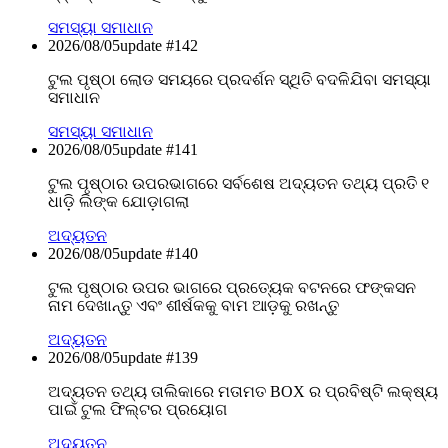
ସମସ୍ୟା ସମାଧାନ
2026/08/05
update #
142
ଟୁଲ ପୃଷ୍ଠା ଲୋଡ ସମୟରେ ପ୍ରଦର୍ଶନ ସ୍ଥିତି ବଦଳିଯିବା ସମସ୍ୟା
ସମାଧାନ
ସମସ୍ୟା ସମାଧାନ
2026/08/05
update #
141
ଟୁଲ ପୃଷ୍ଠାର ଉପରଭାଗରେ ସର୍ବଶେଷ ଅଦ୍ୟତନ ତଥ୍ୟ ପ୍ରତି ୧
ଧାଡ଼ି ଲିଙ୍କ ଯୋଡ଼ାଗଲା
ଅଦ୍ୟତନ
2026/08/05
update #
140
ଟୁଲ ପୃଷ୍ଠାର ଉପର ଭାଗରେ ପ୍ରତ୍ୟେକ ବଟନରେ ଫଙ୍କସନ
ନାମ ଦେଖାନ୍ତୁ ଏବଂ ଶୀର୍ଷକକୁ ବାମ ଆଡ଼କୁ ରଖନ୍ତୁ
ଅଦ୍ୟତନ
2026/08/05
update #
139
ଅଦ୍ୟତନ ତଥ୍ୟ ତାଲିକାରେ ମତାମତ BOX ର ପ୍ରବିଷ୍ଟି ଲକ୍ଷ୍ୟ
ପାଇଁ ଟୁଲ ଫିଲ୍ଟର ପ୍ରୟୋଗ
ଅଦ୍ୟତନ