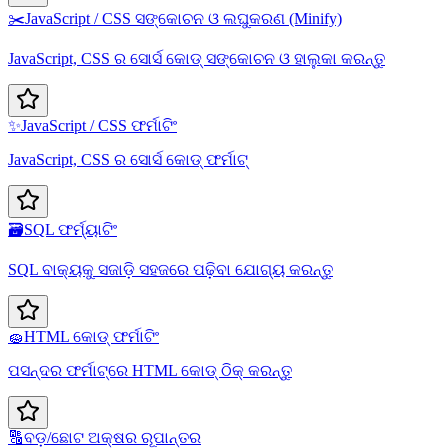
✂️
JavaScript / CSS ସଙ୍କୋଚନ ଓ ଲଘୁକରଣ (Minify)
JavaScript, CSS ର ସୋର୍ସ କୋଡ୍ ସଙ୍କୋଚନ ଓ ହାଲୁକା କରନ୍ତୁ
✨
JavaScript / CSS ଫର୍ମାଟିଂ
JavaScript, CSS ର ସୋର୍ସ କୋଡ୍ ଫର୍ମାଟ୍
🗃️
SQL ଫର୍ମ୍ୟାଟିଂ
SQL ବାକ୍ୟକୁ ସଜାଡ଼ି ସହଜରେ ପଢ଼ିବା ଯୋଗ୍ୟ କରନ୍ତୁ
🧽
HTML କୋଡ୍ ଫର୍ମାଟିଂ
ପସନ୍ଦର ଫର୍ମାଟ୍‌ରେ HTML କୋଡ୍ ଠିକ୍ କରନ୍ତୁ
🔠
ବଡ଼/ଛୋଟ ଅକ୍ଷର ରୂପାନ୍ତର