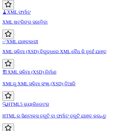
🧹
XML ଫର୍ମାଟ
XML ଷ୍ଟ୍ରିଙ୍ଗ୍ ସଜାଡ଼ିବା
✅
XML ଯାଞ୍ଚକାରୀ
XML ସ୍କିମା (XSD) ବିରୁଦ୍ଧରେ XML ବୈଧ କି ନୁହେଁ ଯାଞ୍ଚ
🏗️
XML ସ୍କିମା (XSD) ନିର୍ମାଣ
XMLରୁ XML ସ୍କିମା ସଂଜ୍ଞା (XSD) ତିଆରି
🔍
HTML5 ଭ୍ୟାଲିଡେଟର
HTML ର ସିଣ୍ଟାକ୍ସ ତ୍ରୁଟି ବା ଫର୍ମାଟ୍ ତ୍ରୁଟି ଯାଞ୍ଚ କରନ୍ତୁ