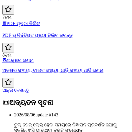
7ତମ
🗑️
PDF ପୃଷ୍ଠା ଡିଲିଟ
PDF ରୁ ନିର୍ଦ୍ଦିଷ୍ଟ ପୃଷ୍ଠା ଡିଲିଟ କରନ୍ତୁ
8ତମ
🔢
ଅକ୍ଷର ଗଣନା
ଅକ୍ଷର ସଂଖ୍ୟା, ବାଇଟ ସଂଖ୍ୟା, ଧାଡ଼ି ସଂଖ୍ୟା ଆଦି ଗଣନା
ଆହୁରି ଦେଖନ୍ତୁ
📜
ଅଦ୍ୟତନ ସୂଚନା
2026/08/06
update #
143
ଟୁଲ୍ ପେଜ୍ ଲୋଡ୍ ହେବା ସମୟରେ ବିଜ୍ଞାପନ ପ୍ରଦର୍ଶନ ଯୋଗୁ
ସ୍କ୍ରିନ୍ ଖସି ଯାଉଥିବା ତ୍ରୁଟି ସଂଶୋଧନ