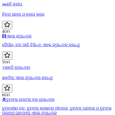
✂️
ଛବି କ୍ରପ୍
ଚିତ୍ର ସଜ୍ଜା ଓ କ୍ରପ୍ କରେ
4ତମ
🧮
ଏକକ ରୂପାନ୍ତର
ଦୈର୍ଘ୍ୟ, ବଳ ଆଦି ବିଭିନ୍ନ ଏକକ ରୂପାନ୍ତର କରନ୍ତୁ
5ତମ
⚡
ଶକ୍ତି ରୂପାନ୍ତର
ଶକ୍ତିର ଏକକ ରୂପାନ୍ତର କରନ୍ତୁ
6ତମ
🧲
ଚୁମ୍ବକ ମୋଟର ବଳ ରୂପାନ୍ତର
ଚୁମ୍ବକୀୟ ବଳ, ଚୁମ୍ବକ କ୍ଷେତ୍ର ତୀବ୍ରତା, ଚୁମ୍ବକ ପ୍ରବାହ ଓ ଚୁମ୍ବକ
ପ୍ରବାହ ଘନତ୍ୱର ଏକକ ରୂପାନ୍ତର