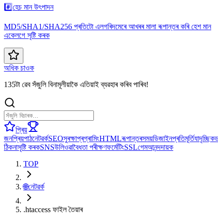
#️⃣
হেচ মান উৎপাদন
MD5/SHA1/SHA256 প্ৰতিটো এলগৰিদমেৰে আখৰৰ মালা ৰূপান্তৰ কৰি হেশ মান
একেলগে সৃষ্টি কৰক
অধিক চাওক
135টা ৱেব সঁজুলি বিনামূলীয়াকৈ এতিয়াই ব্যৱহাৰ কৰিব পাৰিব!
প্ৰিয়
জনপ্ৰিয়
পাঠ
নেটৱৰ্ক
SEO
সুৰক্ষা
প্ৰগ্ৰামিং
HTML
ৰূপান্তৰ
সময়
ডিজাইন
প্ৰতিমূৰ্তি
যাদৃচ্ছিক
ঠিকনা
সৃষ্টি কৰক
SNS
উলিওৱা
বৈধতা পৰীক্ষণ
ফৰ্মেটিং
SSL
গেম
আনন্দদায়ক
TOP
🌐
নেটৱৰ্ক
.htaccess ফাইল তৈয়াৰ