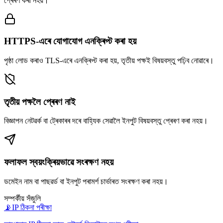
প্ৰেৰণ কৰা নহয়।
HTTPS-এৰে যোগাযোগ এনক্ৰিপ্ট কৰা হয়
পৃষ্ঠা লোড কৰাও TLS-এৰে এনক্ৰিপ্ট কৰা হয়, তৃতীয় পক্ষই বিষয়বস্তু পঢ়িব নোৱাৰে।
তৃতীয় পক্ষলৈ প্ৰেৰণ নাই
বিজ্ঞাপন নেটৱৰ্ক বা ট্ৰেকাৰৰ দৰে বাহ্যিক সেৱালৈ ইনপুট বিষয়বস্তু প্ৰেৰণ কৰা নহয়।
ফলাফল স্বয়ংক্ৰিয়ভাৱে সংৰক্ষণ নহয়
ডমেইন নাম বা পাছৱৰ্ড বা ইনপুট পৰামৰ্শ চাৰ্ভাৰত সংৰক্ষণ কৰা নহয়।
সম্পৰ্কীয় সঁজুলি
📡
IP ঠিকনা পৰীক্ষা