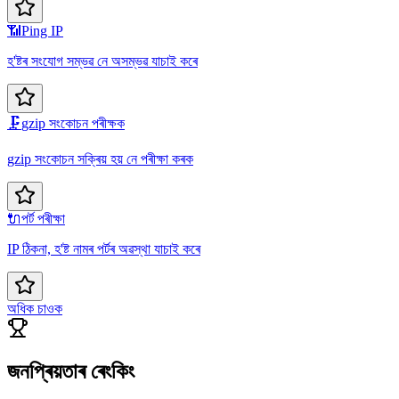
📶
Ping IP
হ'ষ্টৰ সংযোগ সম্ভৱ নে অসম্ভৱ যাচাই কৰে
🗜️
gzip সংকোচন পৰীক্ষক
gzip সংকোচন সক্ৰিয় হয় নে পৰীক্ষা কৰক
🔌
পৰ্ট পৰীক্ষা
IP ঠিকনা, হ'ষ্ট নামৰ পৰ্টৰ অৱস্থা যাচাই কৰে
অধিক চাওক
জনপ্ৰিয়তাৰ ৰেংকিং