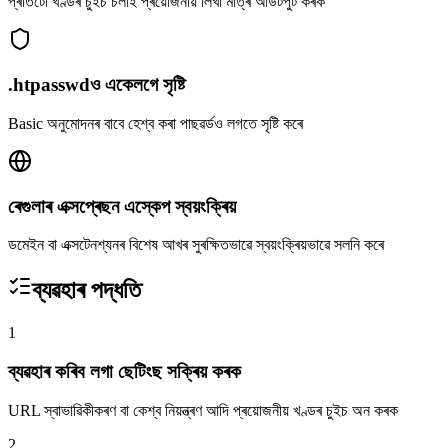
প্ৰতিটো খণ্ডৰ চুইচ চলাই প্ৰয়োজনীয় লিখা মাত্ৰ আউটপুট কৰক
.htpasswdও একেলগে সৃষ্টি
Basic অনুমোদনৰ বাবে হেশ্ব কৰা পাছৱৰ্ডও লগতে সৃষ্টি কৰে
ৰেগুলাৰ এক্সপ্ৰেছন এস্কেপ স্বয়ংক্ৰিয়
ডমেইন বা এক্সটেনশ্যনৰ বিশেষ আখৰ সুৰক্ষিতভাৱে স্বয়ংক্ৰিয়ভাৱে সলনি কৰে
ব্যৱহাৰ পদ্ধতি
1
ব্যৱহাৰ কৰিব লগা ছেটিংছ সক্ৰিয় কৰক
URL স্বাভাৱিকীকৰণ বা কেশ্ব নিয়ন্ত্ৰণ আদি প্ৰয়োজনীয় খণ্ডৰ চুইচ অন কৰক
2