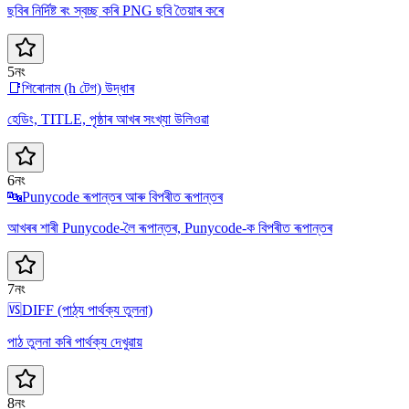
ছবিৰ নিৰ্দিষ্ট ৰং স্বচ্ছ কৰি PNG ছবি তৈয়াৰ কৰে
5নং
📑
শিৰোনাম (h টেগ) উদ্ধাৰ
হেডিং, TITLE, পৃষ্ঠাৰ আখৰ সংখ্যা উলিওৱা
6নং
🔤
Punycode ৰূপান্তৰ আৰু বিপৰীত ৰূপান্তৰ
আখৰৰ শাৰী Punycode-লৈ ৰূপান্তৰ, Punycode-ক বিপৰীত ৰূপান্তৰ
7নং
🆚
DIFF (পাঠ্য পাৰ্থক্য তুলনা)
পাঠ তুলনা কৰি পাৰ্থক্য দেখুৱায়
8নং