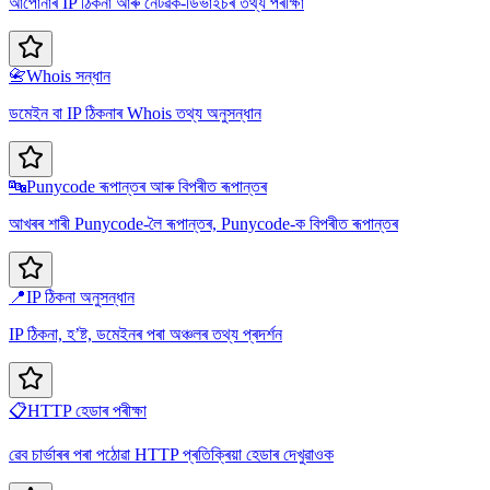
আপোনাৰ IP ঠিকনা আৰু নেটৱৰ্ক-ডিভাইচৰ তথ্য পৰীক্ষা
📇
Whois সন্ধান
ডমেইন বা IP ঠিকনাৰ Whois তথ্য অনুসন্ধান
🔤
Punycode ৰূপান্তৰ আৰু বিপৰীত ৰূপান্তৰ
আখৰৰ শাৰী Punycode-লৈ ৰূপান্তৰ, Punycode-ক বিপৰীত ৰূপান্তৰ
📍
IP ঠিকনা অনুসন্ধান
IP ঠিকনা, হ’ষ্ট, ডমেইনৰ পৰা অঞ্চলৰ তথ্য প্ৰদৰ্শন
📋
HTTP হেডাৰ পৰীক্ষা
ৱেব চাৰ্ভাৰৰ পৰা পঠোৱা HTTP প্ৰতিক্ৰিয়া হেডাৰ দেখুৱাওক