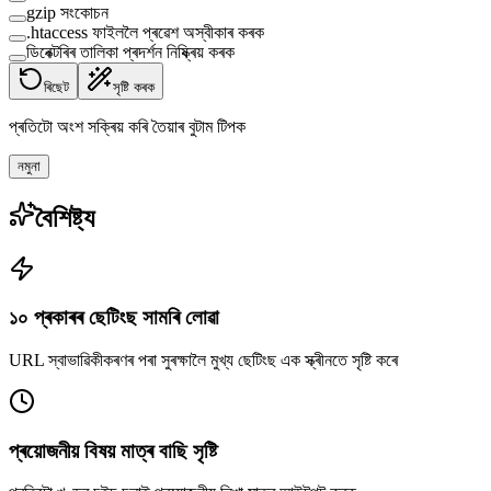
gzip সংকোচন
.htaccess ফাইললৈ প্ৰৱেশ অস্বীকাৰ কৰক
ডিৰেক্টৰিৰ তালিকা প্ৰদৰ্শন নিষ্ক্ৰিয় কৰক
ৰিছেট
সৃষ্টি কৰক
প্ৰতিটো অংশ সক্ৰিয় কৰি তৈয়াৰ বুটাম টিপক
নমুনা
বৈশিষ্ট্য
১০ প্ৰকাৰৰ ছেটিংছ সামৰি লোৱা
URL স্বাভাৱিকীকৰণৰ পৰা সুৰক্ষালৈ মুখ্য ছেটিংছ এক স্ক্ৰীনতে সৃষ্টি কৰে
প্ৰয়োজনীয় বিষয় মাত্ৰ বাছি সৃষ্টি