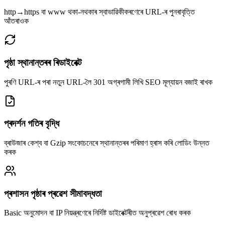
http→https বা www থকা-নথকাৰ স্বাভাৱিকীকৰণেৰে URL-ৰ পুনৰাবৃত্তি
আঁতৰাওক
পৃষ্ঠা স্থানান্তৰৰ ৰিডাইৰেক্ট
পুৰণি URL-ৰ পৰা নতুন URL-লৈ 301 অগ্ৰগামী লিখি SEO মূল্যায়ন বজাই ৰাখক
প্ৰদৰ্শন গতিৰ বৃদ্ধি
ব্ৰাউজাৰ কেশ্ব বা Gzip সংকোচনেৰে স্থানান্তৰৰ পৰিমাণ হ্ৰাস কৰি লোডিং উন্নত
কৰক
প্ৰশাসন পৃষ্ঠাৰ প্ৰৱেশ সীমাবদ্ধতা
Basic অনুমোদন বা IP নিয়ন্ত্ৰণেৰে নিৰ্দিষ্ট ডাইৰেক্টৰীত অনুপ্ৰৱেশ ৰোধ কৰক