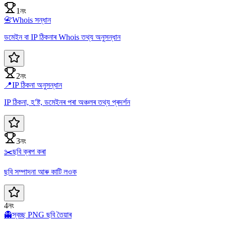
1নং
📇
Whois সন্ধান
ডমেইন বা IP ঠিকনাৰ Whois তথ্য অনুসন্ধান
2নং
📍
IP ঠিকনা অনুসন্ধান
IP ঠিকনা, হ’ষ্ট, ডমেইনৰ পৰা অঞ্চলৰ তথ্য প্ৰদৰ্শন
3নং
✂️
ছবি ক্ৰপ কৰা
ছবি সম্পাদনা আৰু কাটি লওক
4নং
👻
স্বচ্ছ PNG ছবি তৈয়াৰ