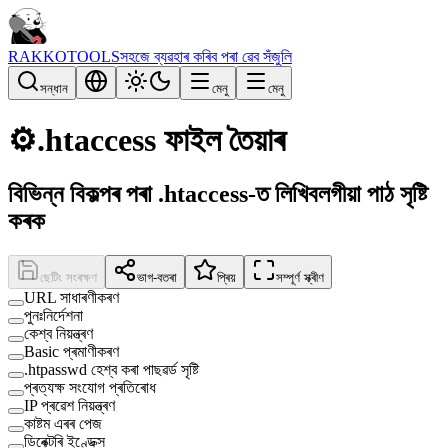
RAKKOTOOLS
সহজে ব্যৱহাৰ কৰিব পৰা ৱেব সঁজুলি
সন্ধান
মেনু
মেনু
⚙️
.htaccess ফাইল তৈয়াৰ
বিভিন্ন বিকল্পৰ পৰা .htaccess-ত লিখিবলগীয়া পাঠ সৃষ্টি
কৰক
ছেটিং সংৰক্ষণ
ভাগ-বতৰা
প্ৰিয়
সম্পূৰ্ণ স্ক্ৰীণ
URL সাধাৰণীকৰণ
পুনঃনিৰ্দেশনা
কেশ্ব নিয়ন্ত্ৰণ
Basic প্ৰমাণীকৰণ
.htpasswd হেশ্ব কৰা পাছৱৰ্ড সৃষ্টি
প্ৰত্যক্ষ সংযোগ প্ৰতিৰোধ
IP প্ৰৱেশ নিয়ন্ত্ৰণ
কাষ্টম এৰৰ পেজ
ডিৰেক্টৰি ইণ্ডেক্স