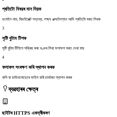
প্ৰতিটো বিষয়ৰ মান দিয়ক
ডমেইন নাম, ৰিডাইৰেক্ট গন্তব্য, লক্ষ্য এক্সটেনশ্যন আদি প্ৰতিটো ঘৰত লিখক
3
সৃষ্টি বুটাম টিপক
সৃষ্টি বুটাম টিপিলে সক্ৰিয় কৰা খণ্ডৰ লিখা ফলাফল ঘৰত দেখা যায়
4
ফলাফল সংৰক্ষণ কৰি স্থাপন কৰক
কপি বা ডাউনলোডেৰে ফাইল কৰি চাৰ্ভাৰত স্থাপন কৰক
ব্যৱহাৰৰ ক্ষেত্ৰ
ছাইটৰ HTTPS একত্ৰীকৰণ