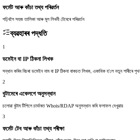
ফৰ্মেট আৰু কাঁচা তথ্য পৰিৱৰ্তন
পঢ়িবলৈ সহজ তালিকা আৰু মূল লিখনী টেবেৰে পৰিৱৰ্তন
ব্যৱহাৰৰ পদ্ধতি
1
ডমেইন বা IP ঠিকনা লিখক
সন্ধান কৰিব বিচৰা ডমেইন নাম বা IP ঠিকনা বাকচত লিখক, একাধিক হ'লে নতুন শাৰীৰে প
2
বুটামেৰে একেলগে অনুসন্ধান
চলোৱা বুটাম টিপিলে চাৰ্ভাৰত Whois/RDAP অনুসন্ধান কৰি ফলাফল দেখুৱায়
3
ফৰ্মেট টেব আৰু কাঁচা তথ্য পৰীক্ষা