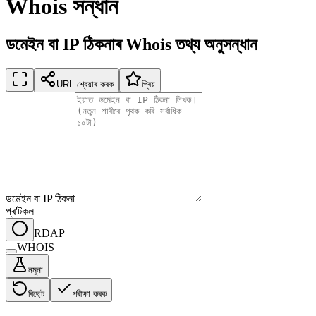
Whois সন্ধান
ডমেইন বা IP ঠিকনাৰ Whois তথ্য অনুসন্ধান
URL শ্বেয়াৰ কৰক
প্ৰিয়
ডমেইন বা IP ঠিকনা
প্ৰ'টকল
RDAP
WHOIS
নমুনা
ৰিছেট
পৰীক্ষা কৰক