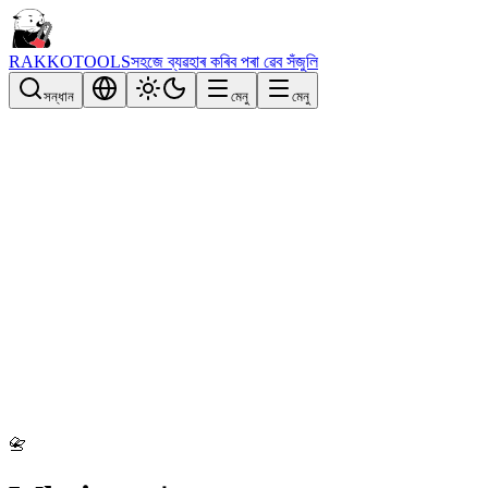
RAKKOTOOLS
সহজে ব্যৱহাৰ কৰিব পৰা ৱেব সঁজুলি
সন্ধান
মেনু
মেনু
📇