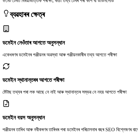
ফৰ্মেট টেবত বিষয়ভিত্তিক পৰীক্ষা, কাঁচা তথ্য টেবৰ পৰা কপি বা ডাউনলোড
ব্যৱহাৰৰ ক্ষেত্ৰ
ডমেইন নেওঁতাৰ আগতে অনুসন্ধান
একেধৰণৰ ডমেইনৰ পঞ্জীয়নৰ অৱস্থা আৰু পঞ্জীয়নকাৰীৰ তথ্য আগতে পৰীক্ষা
ডমেইন স্থানান্তৰৰ আগতে পৰীক্ষা
ষ্টেটাছ তথ্যৰ পৰা লক আছে নে নাই আৰু স্থানান্তৰ সম্ভৱ নে নহয় আগতে পৰীক্ষা
ডমেইন বয়স অনুসন্ধান
পঞ্জীয়নৰ তাৰিখ আৰু নবীকৰণৰ তাৰিখৰ পৰা ডমেইনৰ পৰিচালনাৰ বছৰ SEO বিশ্লেষণৰ বা