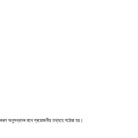
কেৱল অনুসন্ধানৰ বাবে প্ৰয়োজনীয় তথ্যহে পঠোৱা হয়।