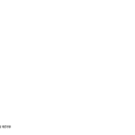
বে জানক