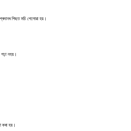
 প্ৰদানৰ পিছত মচি পেলোৱা হয়।
 পঢ়া নহয়।
ণ কৰা হয়।