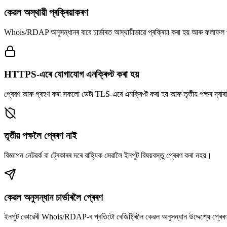
কেৱল অস্থায়ী প্ৰক্ৰিয়াকৰণ
Whois/RDAP অনুসন্ধানৰ বাবে চাৰ্ভাৰত অস্থায়ীভাৱে প্ৰক্ৰিয়া কৰা হয় আৰু ফলাফল
HTTPS-এৰে যোগাযোগ এনক্ৰিপ্ট কৰা হয়
প্ৰেৰণ আৰু গ্ৰহণ কৰা সকলো ডেটা TLS-এৰে এনক্ৰিপ্ট কৰা হয় আৰু তৃতীয় পক্ষৰ দ্বাৰা
তৃতীয় পক্ষলৈ প্ৰেৰণ নাই
বিজ্ঞাপন নেটৱৰ্ক বা ট্ৰেকাৰৰ দৰে বাহ্যিক সেৱালৈ ইনপুট বিষয়বস্তু প্ৰেৰণ কৰা নহয়।
কেৱল অনুসন্ধান চাৰ্ভাৰলৈ প্ৰেৰণ
ইনপুট কোৱেৰী Whois/RDAP-ৰ প্ৰতিটো ৰেজিষ্ট্ৰিলৈ কেৱল অনুসন্ধান উদ্দেশ্যে প্ৰেৰ