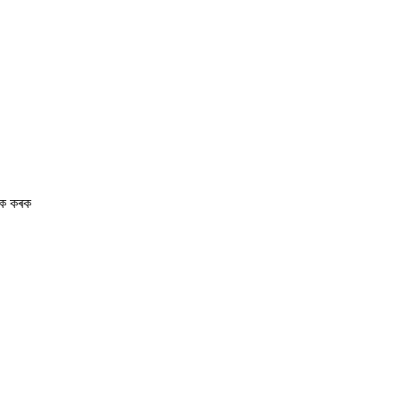
ৃথক কৰক