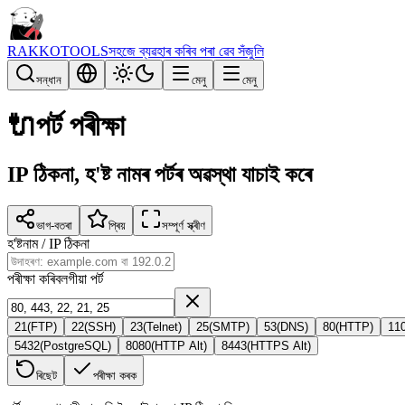
RAKKOTOOLS
সহজে ব্যৱহাৰ কৰিব পৰা ৱেব সঁজুলি
সন্ধান
মেনু
মেনু
🔌
পৰ্ট পৰীক্ষা
IP ঠিকনা, হ'ষ্ট নামৰ পৰ্টৰ অৱস্থা যাচাই কৰে
ভাগ-বতৰা
প্ৰিয়
সম্পূৰ্ণ স্ক্ৰীণ
হ'ষ্টনাম / IP ঠিকনা
পৰীক্ষা কৰিবলগীয়া পৰ্ট
21
(
FTP
)
22
(
SSH
)
23
(
Telnet
)
25
(
SMTP
)
53
(
DNS
)
80
(
HTTP
)
11
5432
(
PostgreSQL
)
8080
(
HTTP Alt
)
8443
(
HTTPS Alt
)
ৰিছেট
পৰীক্ষা কৰক