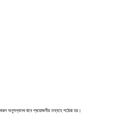
কেৱল অনুসন্ধানৰ বাবে প্ৰয়োজনীয় তথ্যহে পঠোৱা হয়।