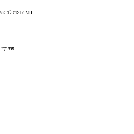
 পিছত মচি পেলোৱা হয়।
 পঢ়া নহয়।