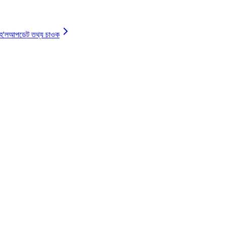
 হ'ল
আপডেট তথ্য চাওক