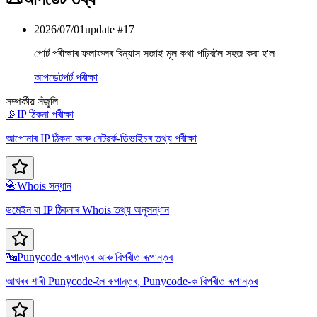
2026/07/01
update #
17
পোৰ্ট পৰীক্ষাৰ ফলাফলৰ বিন্যাস সজাই মূল কথা পঢ়িবলৈ সহজ কৰা হ'ল
আপডেট
পৰ্ট পৰীক্ষা
সম্পৰ্কীয় সঁজুলি
📡
IP ঠিকনা পৰীক্ষা
আপোনাৰ IP ঠিকনা আৰু নেটৱৰ্ক-ডিভাইচৰ তথ্য পৰীক্ষা
📇
Whois সন্ধান
ডমেইন বা IP ঠিকনাৰ Whois তথ্য অনুসন্ধান
🔤
Punycode ৰূপান্তৰ আৰু বিপৰীত ৰূপান্তৰ
আখৰৰ শাৰী Punycode-লৈ ৰূপান্তৰ, Punycode-ক বিপৰীত ৰূপান্তৰ