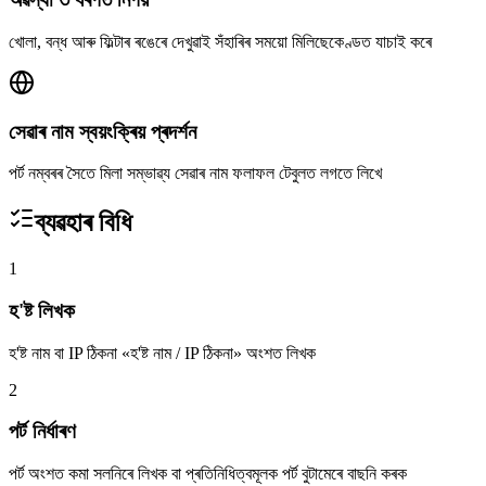
খোলা, বন্ধ আৰু ফিল্টাৰ ৰঙেৰে দেখুৱাই সঁহাৰিৰ সময়ো মিলিছেকেণ্ডত যাচাই কৰে
সেৱাৰ নাম স্বয়ংক্ৰিয় প্ৰদৰ্শন
পৰ্ট নম্বৰৰ সৈতে মিলা সম্ভাৱ্য সেৱাৰ নাম ফলাফল টেবুলত লগতে লিখে
ব্যৱহাৰ বিধি
1
হ'ষ্ট লিখক
হ'ষ্ট নাম বা IP ঠিকনা «হ'ষ্ট নাম / IP ঠিকনা» অংশত লিখক
2
পৰ্ট নিৰ্ধাৰণ
পৰ্ট অংশত কমা সলনিৰে লিখক বা প্ৰতিনিধিত্বমূলক পৰ্ট বুটামেৰে বাছনি কৰক