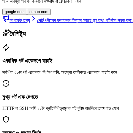
পৰ্টৰ অৱস্থা পৰীক্ষা কৰিবলৈ হ'ষ্টনাম বা IP ঠিকনা দিয়ক
google.com
github.com
আপডেট তথ্য
পোৰ্ট পৰীক্ষাৰ ফলাফলৰ বিন্যাস সজাই মূল কথা পঢ়িবলৈ সহজ কৰা
বৈশিষ্ট্য
একাধিক পৰ্ট একেলগে যাচাই
সৰ্বাধিক ২০টা পৰ্ট একেলগে নিৰ্ধাৰণ কৰি, অৱস্থা তালিকাত একেলগে যাচাই কৰে
মুখ্য পৰ্ট এক টেপতে
HTTP বা SSH আদি ১৮টা প্ৰতিনিধিত্বমূলক পৰ্ট বুটাম বাছনিৰে তৎক্ষণাত যোগ
অৱস্থা ৩ ধৰণত নিৰ্ণয়