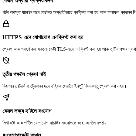
কেৱল অস্থায়ী প্ৰক্ৰিয়াকৰণ
পৰ্টৰ অৱস্থা যাচাইৰ বাবে চাৰ্ভাৰত অস্থায়ীভাৱে প্ৰক্ৰিয়া কৰা হয় আৰু ফলাফল প্ৰদানৰ
HTTPS-এৰে যোগাযোগ এনক্ৰিপ্ট কৰা হয়
প্ৰেৰণ আৰু গ্ৰহণ কৰা সকলো ডেটা TLS-এৰে এনক্ৰিপ্ট কৰা হয় আৰু তৃতীয় পক্ষৰ দ্বাৰা
তৃতীয় পক্ষলৈ প্ৰেৰণ নাই
বিজ্ঞাপন নেটৱৰ্ক বা ট্ৰেকাৰৰ দৰে বাহ্যিক সেৱালৈ ইনপুট বিষয়বস্তু প্ৰেৰণ কৰা নহয়।
কেৱল লক্ষ্য হ'ষ্টলৈ সংযোগ
লিখা হ'ষ্ট আৰু পৰ্টলৈ যোগাযোগ যাচাইৰ সংযোগহে কৰে, আনলৈ নপঠায়
📜
আপডেট তথ্য