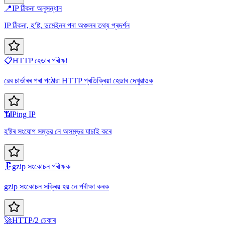
📍
IP ঠিকনা অনুসন্ধান
IP ঠিকনা, হ’ষ্ট, ডমেইনৰ পৰা অঞ্চলৰ তথ্য প্ৰদৰ্শন
📋
HTTP হেডাৰ পৰীক্ষা
ৱেব চাৰ্ভাৰৰ পৰা পঠোৱা HTTP প্ৰতিক্ৰিয়া হেডাৰ দেখুৱাওক
📶
Ping IP
হ'ষ্টৰ সংযোগ সম্ভৱ নে অসম্ভৱ যাচাই কৰে
🗜️
gzip সংকোচন পৰীক্ষক
gzip সংকোচন সক্ৰিয় হয় নে পৰীক্ষা কৰক
🚀
HTTP/2 চেকাৰ