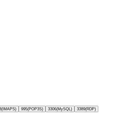
3
(
IMAPS
)
995
(
POP3S
)
3306
(
MySQL
)
3389
(
RDP
)