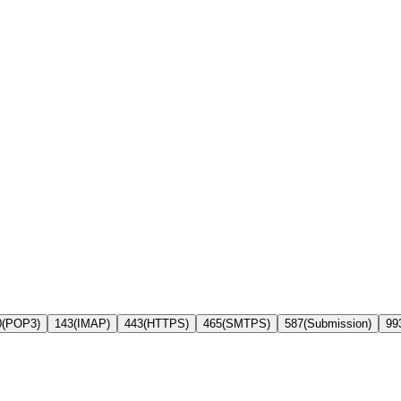
0
(
POP3
)
143
(
IMAP
)
443
(
HTTPS
)
465
(
SMTPS
)
587
(
Submission
)
99