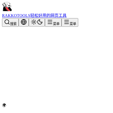
RAKKOTOOLS
轻松好用的网页工具
搜索
菜单
菜单
🌍