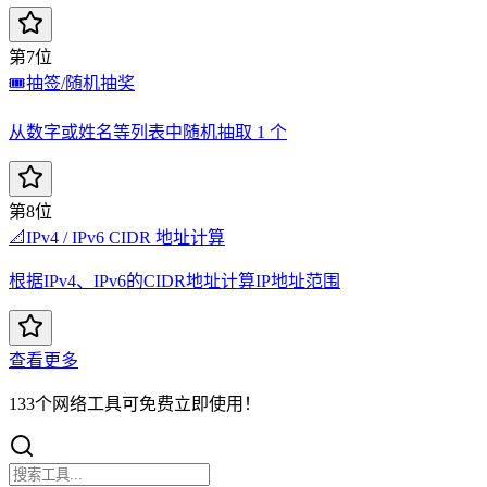
第7位
🎟️
抽签/随机抽奖
从数字或姓名等列表中随机抽取 1 个
第8位
📐
IPv4 / IPv6 CIDR 地址计算
根据IPv4、IPv6的CIDR地址计算IP地址范围
查看更多
133个网络工具可免费立即使用！