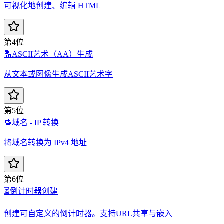
可视化地创建、编辑 HTML
第4位
🔡
ASCII艺术（AA）生成
从文本或图像生成ASCII艺术字
第5位
🔁
域名 - IP 转换
将域名转换为 IPv4 地址
第6位
⏳
倒计时器创建
创建可自定义的倒计时器。支持URL共享与嵌入