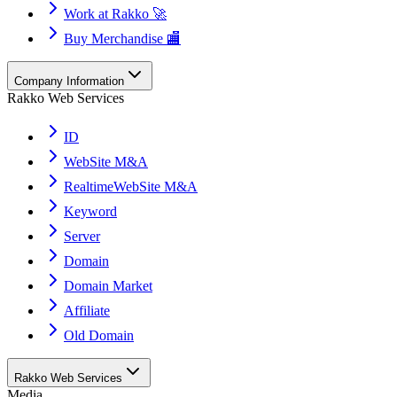
Work at Rakko 🚀
Buy Merchandise 🏬
Company Information
Rakko Web Services
ID
WebSite M&A
RealtimeWebSite M&A
Keyword
Server
Domain
Domain Market
Affiliate
Old Domain
Rakko Web Services
Media