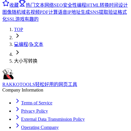
收藏
热门
文本
网络
SEO
安全性
编程
HTML
转换
时间
设计
图像
随机
域名
视频
PDF
计算
语音
IP地址
生成
SNS
提取
验证
格式
化
SSL
游戏
有趣的
TOP
💻
编程
/
📝
文本
大小写转换
RAKKOTOOLS
轻松好用的网页工具
Company Information
Terms of Service
Privacy Policy
External Data Transmission Policy
Operating Company