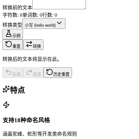
转换前的文本
字符数: 0
单词数: 0
行数: 0
转换类型
小写
(
hello world
)
示例
重置
转换
转换后的文本将显示在此。
后退
前进
历史重置
特点
支持18种命名风格
涵盖驼峰、蛇形等开发类命名规则