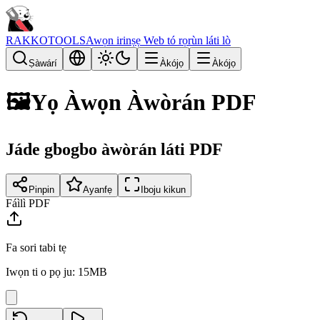
RAKKOTOOLS
Awọn irinṣẹ Web tó rọrùn láti lò
Ṣàwárí
Àkójọ
Àkójọ
🖼️
Yọ Àwọn Àwòrán PDF
Jáde gbogbo àwòrán láti PDF
Pinpin
Ayanfẹ
Iboju kikun
Fáìlì PDF
Fa sori tabi tẹ
Iwọn ti o pọ ju: 15MB