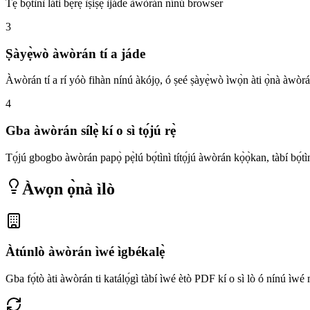
Tẹ bọ́tìnì láti bẹ̀rẹ̀ ìṣiṣẹ́ ìjáde àwòrán nínú browser
3
Ṣàyẹ̀wò àwòrán tí a jáde
Àwòrán tí a rí yóò fihàn nínú àkójọ, ó ṣeé ṣàyẹ̀wò ìwọ̀n àti ọ̀nà àwòrá
4
Gba àwòrán sílẹ̀ kí o sì tọ́jú rẹ̀
Tọ́jú gbogbo àwòrán papọ̀ pẹ̀lú bọ́tìnì títọ́jú àwòrán kọ̀ọ̀kan, tàbí bọ́tìn
Àwọn ọ̀nà ìlò
Àtúnlò àwòrán ìwé ìgbékalẹ̀
Gba fọ́tò àti àwòrán ti katálọ́gì tàbí ìwé ètò PDF kí o sì lò ó nínú ìwé 