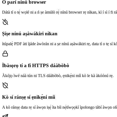
Ó parí nínú browser
Dátà tí o tẹ̀ wọlé ni a ń ṣe àmúlò rẹ̀ nínú browser rẹ nìkan, kì í sì í fi rán
Ṣiṣe nínú aṣàwákiri nìkan
ìtúpalẹ̀ PDF àti ìjáde àwòrán ni a ṣe nínú aṣàwákiri rẹ, data tí o tẹ sí k
Ìbàsọrọ tí a fi HTTPS dáàbòbò
Àkójọ ìwé náà tún ni TLS dáàbòbò, ẹnikẹ́ni míì kò le kà àkóónú rẹ.
Kò sí ránṣẹ sí ẹnikẹ́ni míì
A kò ránṣẹ data rẹ sí àwọn iṣẹ́ ìta bíi nẹ́tíwọọkì ìpolongo tàbí àwọn ol