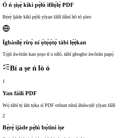
Ó ń ṣiṣẹ́ kìkì pẹ̀lú ìfilọ́lẹ̀ PDF
Bẹ̀rẹ̀ ìjáde kìkì pẹ̀lú yíyan fáìlì láìní ìtò tó ṣòro
Ìgbàsílẹ̀ rírọ̀ ní ọ̀tọ̀ọ̀tọ̀ tàbí lẹ́ẹ̀kan
Tọ́jú àwòrán kan ṣoṣo tí o nílò, tàbí gbogbo àwòrán papọ̀
Bí a ṣe ń lò ó
1
Yan fáìlì PDF
Wọ́ tàbí tẹ̀ láti tọ́ka sí PDF orísun nínú àbáwọlé yíyan fáìlì
2
Bẹ̀rẹ̀ ìjáde pẹ̀lú bọ́tìnì ìṣe