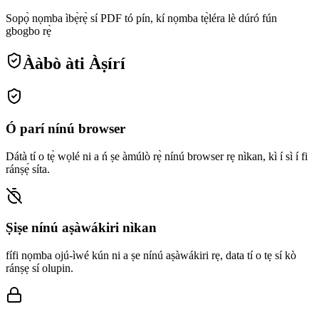
Sopọ̀ nọmba ìbẹ̀rẹ̀ sí PDF tó pín, kí nọmba tẹ̀léra lè dúró fún
gbogbo rẹ̀
Ààbò àti Àṣírí
Ó parí nínú browser
Dátà tí o tẹ̀ wọlé ni a ń ṣe àmúlò rẹ̀ nínú browser rẹ nìkan, kì í sì í fi
ránṣẹ́ síta.
Ṣiṣe nínú aṣàwákiri nìkan
fífi nọmba ojú-ìwé kún ni a ṣe nínú aṣàwákiri rẹ, data tí o tẹ sí kò
ránṣẹ sí olupin.