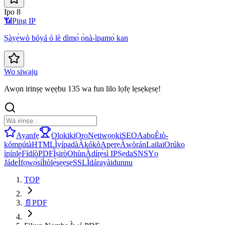
Ipo 8
📶
Ping IP
Ṣàyẹ̀wò bóyá ó lè dìmọ́ ọ̀nà-ìpamọ́ kan
Wo siwaju
Awọn irinṣẹ wẹẹbu 135 wa fun lilo lọfẹ lẹsẹkẹsẹ!
Ayanfẹ
Olokiki
Ọrọ
Nẹtiwọọki
SEO
Aabo
Ètò-
kómpútà
HTML
Ìyípadà
Àkókò
Apẹrẹ
Àwòrán
Lailai
Orúkọ
ìpínlẹ̀
Fídíò
PDF
Ìṣirò
Ohùn
Àdírẹ́sì IP
Ṣẹda
SNS
Yọ
Jáde
Ìfọwọ́sí
Ìtòlẹ́sẹẹsẹ
SSL
Ìdárayà
idunnu
TOP
📄
PDF