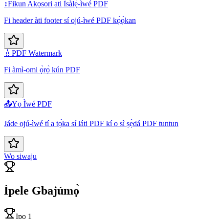
↕️
Fikun Akọsori ati Ìsàlẹ̀-ìwé PDF
Fi header àti footer sí ojú-ìwé PDF kọ̀ọ̀kan
💧
PDF Watermark
Fi àmì-omi ọ̀rọ̀ kún PDF
📤
Yọ Ìwé PDF
Jáde ojú-ìwé tí a tọ́ka sí láti PDF kí o sì ṣẹ̀dá PDF tuntun
Wo siwaju
Ìpele Gbajúmọ̀
Ipo 1