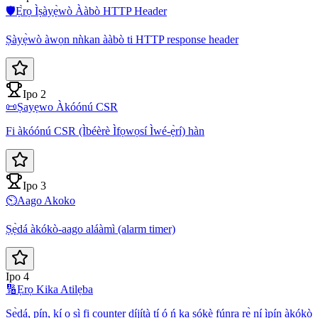
🛡️
Ẹ̀rọ Ìṣàyẹ̀wò Ààbò HTTP Header
Ṣàyẹ̀wò àwọn nǹkan ààbò ti HTTP response header
Ipo 2
📜
Ṣayẹwo Àkóónú CSR
Fi àkóónú CSR (Ìbéèrè Ìfọwọsí Ìwé-ẹ̀rí) hàn
Ipo 3
⏲️
Aago Akoko
Ṣẹ̀dá àkókò-aago aláàmì (alarm timer)
Ipo 4
🔢
Ẹrọ Kika Atilẹba
Ṣẹ̀dá, pín, kí o sì fi counter díjítà tí ó ń ka sókè fúnra rẹ̀ ní ìpín àkókò