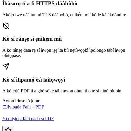
Ìbàsọrọ tí a fi HTTPS dáàbòbò
Àkójọ ìwé náà tún ni TLS dáàbòbò, ẹnikẹ́ni míì kò le kà àkóónú rẹ.
Kò sí ránṣẹ sí ẹnikẹ́ni míì
A kò ránṣẹ data rẹ sí àwọn iṣẹ́ ìta bíi nẹ́tíwọọkì ìpolongo tàbí àwọn
olùtọpàṣẹ.
Kò sí ìfipamọ́ èsì laifọwọyi
A kò tọjú PDF tí a gbé sókè tàbí àwọn ohun tí o tẹ sí nínú olupin.
Àwọn irinṣẹ tó jọmọ
🗂️
Iyipada Faili→PDF
Yí oríṣiríṣi fáìlì padà sí PDF