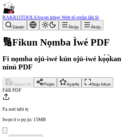
RAKKOTOOLS
Awọn irinṣẹ Web tó rọrùn láti lò
Ṣàwárí
Àkójọ
Àkójọ
🔢
Fikun Nọmba Ìwé PDF
Fi nọmba ojú-ìwé kún ojú-ìwé kọ̀ọ̀kan
nínú PDF
Fipamọ́ ìtò
Pinpin
Ayanfẹ
Iboju kikun
Fáìlì PDF
Fa sori tabi tẹ
Iwọn ti o pọ ju: 15MB