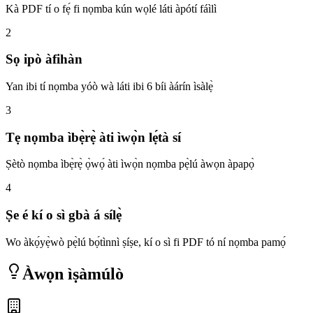
Kà PDF tí o fẹ́ fi nọmba kún wọlé láti àpótí fáìlì
2
Sọ ipò àfihàn
Yan ibi tí nọmba yóò wà láti ibi 6 bíi àárín ìsàlẹ̀
3
Tẹ nọmba ìbẹ̀rẹ̀ àti ìwọ̀n lẹ́tà sí
Ṣètò nọmba ìbẹ̀rẹ̀ ọ̀wọ́ àti ìwọ̀n nọmba pẹ̀lú àwọn àpapọ̀
4
Ṣe é kí o sì gbà á sílẹ̀
Wo àkọ́yẹ̀wò pẹ̀lú bọ́tìnnì ṣíṣe, kí o sì fi PDF tó ní nọmba pamọ́
Àwọn ìṣàmúlò