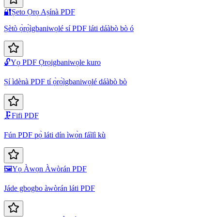
🔐
Ṣeto Ọrọ Aṣínà PDF
Ṣètò ọ̀rọ̀ìgbaniwọlé sí PDF láti dáàbò bò ó
🔓
Yọ PDF Ọrọigbaniwọle kuro
Ṣí ìdènà PDF tí ọ̀rọ̀ìgbaniwọlé dáàbò bò
🗜️
Fifi PDF
Fún PDF pọ̀ láti dín ìwọ̀n fáìlì kù
🖼️
Yọ Àwọn Àwòrán PDF
Jáde gbogbo àwòrán láti PDF