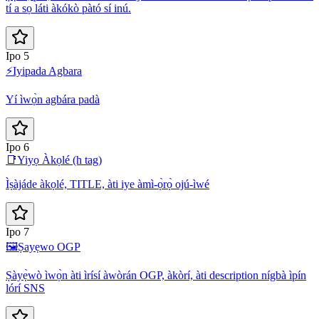
tí a sọ láti àkókò pàtó sí inú.
Ipo 5
⚡
Iyipada Agbara
Yí ìwọ̀n agbára padà
Ipo 6
📑
Yiyọ Àkọlé (h tag)
Ìṣàjáde àkọlé, TITLE, àti iye àmì-ọ̀rọ̀ ojú-ìwé
Ipo 7
🖼️
Ṣayẹwo OGP
Ṣàyẹ̀wò ìwọ̀n àti ìrísí àwòrán OGP, àkòrí, àti description nígbà ìpín
lórí SNS