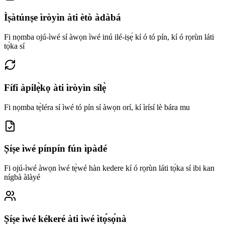
Ìṣàtúnṣe ìròyìn àti ètò àdàbá
Fi nọmba ojú-ìwé sí àwọn ìwé inú ilé-iṣẹ́ kí ó tó pín, kí ó rọrùn láti
tọ́ka sí
Fífi àpilẹ̀kọ àti ìròyìn sílẹ̀
Fi nọmba tẹ̀léra sí ìwé tó pín sí àwọn orí, kí ìrísí lè bára mu
Ṣíṣe ìwé pínpín fún ìpàdé
Fi ojú-ìwé àwọn ìwé tẹ̀wé hàn kedere kí ó rọrùn láti tọ́ka sí ibi kan
nígbà àlàyé
Ṣíṣe ìwé kékeré àti ìwé ìtọ́sọ́nà