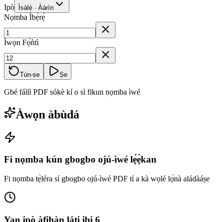
Ipò
Ìsàlẹ̀ · Àárín
Nọmba Ìbẹ̀rẹ̀
Ìwọn Fọ́ǹtì
Tún-ṣe
Ṣe
Gbé fáìlì PDF sókè kí o sì fikun nọmba ìwé
Àwọn àbùdá
Fi nọmba kún gbogbo ojú-ìwé lẹ́ẹ̀kan
Fi nọmba tẹ̀léra sí gbogbo ojú-ìwé PDF tí a kà wọlé lọ́nà aládàáṣe
Yan ipò àfihàn láti ibi 6