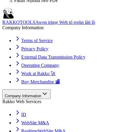
Fikun Nọmba Ìwé PDF
RAKKOTOOLS
Awọn irinṣẹ Web tó rọrùn láti lò
Company Information
Terms of Service
Privacy Policy
External Data Transmission Policy
Operating Company
Work at Rakko 🚀
Buy Merchandise 🏬
Company Information
Rakko Web Services
ID
WebSite M&A
RealtimeWebSite M&A