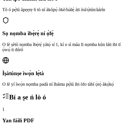
Tò ó pẹ̀lú àpẹẹrẹ 6 tó ní àkópọ̀ òkè/ìsàlẹ̀ àti òsì/ọ̀tún/àárín
Sọ nọmba ìbẹ̀rẹ̀ ní ọ̀fẹ́
O lè ṣètò nọmba ìbẹ̀rẹ̀ yàtọ̀ sí 1, kí o sì máa fi nọmba kún láti ibi tí
ọ̀wọ́ ti dúró
Ìṣàtúnṣe ìwọ̀n lẹ́tà
O lè yí ìwọ̀n nọmba padà ní ìbámu pẹ̀lú ibi òfo tàbí ọ̀rọ̀ àkọ́kọ́
Bí a ṣe ń lò ó
1
Yan fáìlì PDF