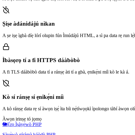
Ṣiṣe àdánidájú nìkan
A ṣe iṣẹ ìgbà díẹ lórí olupin fún Ìmúdájú HTML, a sì pa data rẹ run lẹ́hì
Ìbàsọrọ tí a fi HTTPS dáàbòbò
A fi TLS dáàbòbò data tí a ránṣẹ àti tí a gbà, ẹnikẹ́ni míì kò le kà á.
Kò sí ránṣẹ sí ẹnikẹ́ni míì
A kò ránṣẹ data rẹ sí àwọn iṣẹ́ ìta bíi nẹ́tíwọọkì ìpolongo tàbí àwọn ol
Àwọn irinṣẹ tó jọmọ
🐘
Ẹ̀rọ Ìṣàyẹ̀wò PHP
Ṣàyẹ̀wò gírámà kóòdù PHP