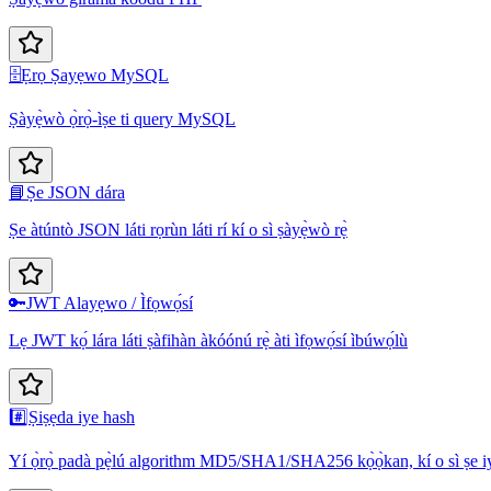
🗄️
Ẹrọ Ṣayẹwo MySQL
Ṣàyẹ̀wò ọ̀rọ̀-ìṣe ti query MySQL
📘
Ṣe JSON dára
Ṣe àtúntò JSON láti rọrùn láti rí kí o sì ṣàyẹ̀wò rẹ̀
🔑
JWT Alayẹwo / Ìfọwọ́sí
Lẹ JWT kọ́ lára láti ṣàfihàn àkóónú rẹ̀ àti ìfọwọ́sí ìbúwọ́lù
#️⃣
Ṣiṣẹda iye hash
Yí ọ̀rọ̀ padà pẹ̀lú algorithm MD5/SHA1/SHA256 kọ̀ọ̀kan, kí o sì ṣe iy