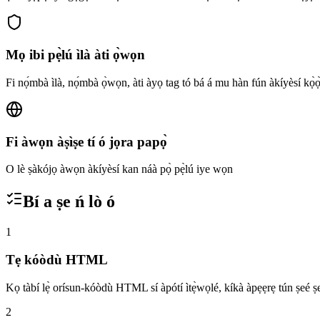
Mọ ibi pẹ̀lú ìlà àti ọ̀wọn
Fi nọ́mbà ìlà, nọ́mbà ọ̀wọn, àti àyọ tag tó bá á mu hàn fún àkíyèsí kọ̀ọ
Fi àwọn àṣìṣe tí ó jọra papọ̀
O lè ṣàkójọ àwọn àkíyèsí kan náà pọ̀ pẹ̀lú iye wọn
Bí a ṣe ń lò ó
1
Tẹ kóòdù HTML
Kọ tàbí lẹ̀ orísun-kóòdù HTML sí àpótí ìtẹ̀wọlé, kíkà àpẹẹrẹ tún ṣeé ṣ
2