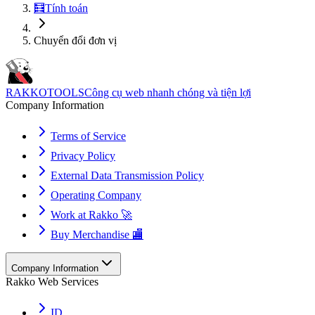
🧮
Tính toán
Chuyển đổi đơn vị
RAKKOTOOLS
Công cụ web nhanh chóng và tiện lợi
Company Information
Terms of Service
Privacy Policy
External Data Transmission Policy
Operating Company
Work at Rakko 🚀
Buy Merchandise 🏬
Company Information
Rakko Web Services
ID