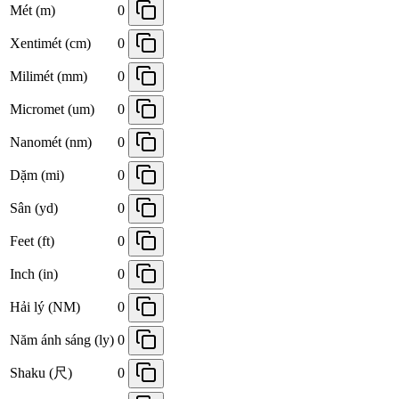
Mét (m)
0
Xentimét (cm)
0
Milimét (mm)
0
Micromet (um)
0
Nanomét (nm)
0
Dặm (mi)
0
Sân (yd)
0
Feet (ft)
0
Inch (in)
0
Hải lý (NM)
0
Năm ánh sáng (ly)
0
Shaku (尺)
0