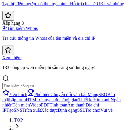
Tạo bộ đếm ngược có thể tùy chỉnh. Hỗ trợ chia sẻ URL và nhúng
Xếp hạng 8
📇
Tìm kiếm Whois
Tra cứu thông tin Whois của tên miền và địa chỉ IP
Xem thêm
133 công cụ web miễn phí sẵn sàng sử dụng ngay!
Yêu thích
Phổ biến
Chuyển đổi văn bản
Mạng
SEO
Bảo
mật
Lập trình
HTML
Chuyển đổi
Thời gian
Thiết kế
Hình ảnh
Ngẫu
nhiên
Tên miền
Video
PDF
Tính toán
Âm thanh
Địa chỉ
IP
Tạo
SNS
Trích xuất
Xác thực
Định dạng
SSL
Trò chơi
Vui vẻ
TOP