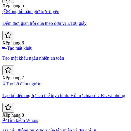
Xếp hạng 5
⏱️
Đồng hồ bấm giờ trực tuyến
Đếm thời gian trôi qua theo đơn vị 1/100 giây
Xếp hạng 6
🔑
Tạo mật khẩu
Tạo mật khẩu ngẫu nhiên an toàn
Xếp hạng 7
⏳
Tạo bộ đếm ngược
Tạo bộ đếm ngược có thể tùy chỉnh. Hỗ trợ chia sẻ URL và nhúng
Xếp hạng 8
📇
Tìm kiếm Whois
Tra cứu thông tin Whois của tên miền và địa chỉ IP