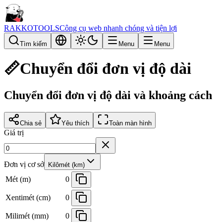
RAKKOTOOLS
Công cụ web nhanh chóng và tiện lợi
Tìm kiếm
Menu
Menu
📏
Chuyển đổi đơn vị độ dài
Chuyển đổi đơn vị độ dài và khoảng cách
Chia sẻ
Yêu thích
Toàn màn hình
Giá trị
Đơn vị cơ sở
Kilômét (km)
Mét (m)
0
Xentimét (cm)
0
Milimét (mm)
0