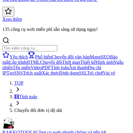
Xem thêm
135 công cụ web miễn phí sẵn sàng sử dụng ngay!
Yêu thích
Phổ biến
Chuyển đổi văn bản
Mạng
SEO
Bảo
mật
Lập trình
HTML
Chuyển đổi
Thời gian
Thiết kế
Hình ảnh
Ngẫu
nhiên
Tên miền
Video
PDF
Tính toán
Âm thanh
Địa chỉ
IP
Tạo
SNS
Trích xuất
Xác thực
Định dạng
SSL
Trò chơi
Vui vẻ
TOP
🧮
Tính toán
Chuyển đổi đơn vị độ dài
RAKKOTOOLS
Công cụ web nhanh chóng và tiện lợi