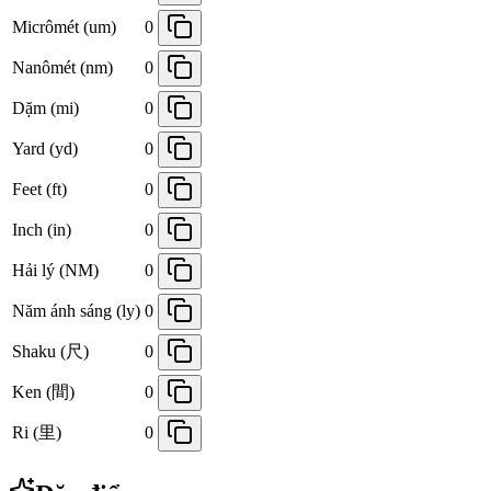
Micrômét (um)
0
Nanômét (nm)
0
Dặm (mi)
0
Yard (yd)
0
Feet (ft)
0
Inch (in)
0
Hải lý (NM)
0
Năm ánh sáng (ly)
0
Shaku (尺)
0
Ken (間)
0
Ri (里)
0