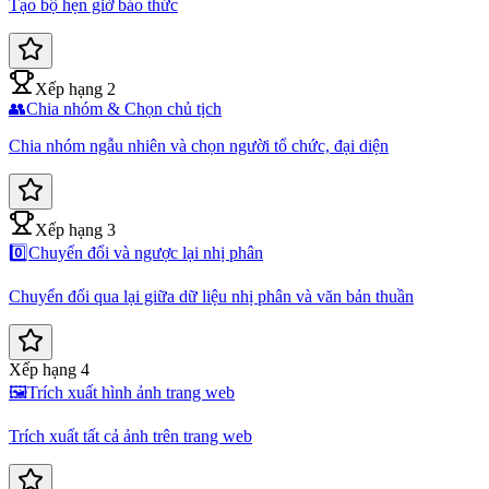
Tạo bộ hẹn giờ báo thức
Xếp hạng 2
👥
Chia nhóm & Chọn chủ tịch
Chia nhóm ngẫu nhiên và chọn người tổ chức, đại diện
Xếp hạng 3
0️⃣
Chuyển đổi và ngược lại nhị phân
Chuyển đổi qua lại giữa dữ liệu nhị phân và văn bản thuần
Xếp hạng 4
🖼️
Trích xuất hình ảnh trang web
Trích xuất tất cả ảnh trên trang web