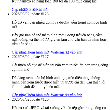
Rút thăm/xổ số hàng loạt: Rút tối đa 100 mục cùng lúc
Cập nhật
Xổ số/Rút thăm
2026/08/02
update #
128
Hỗ trợ văn bản nhiều dòng và đường viền trong công cụ hình
mờ
Bây giờ bạn có thể thêm hình mờ 2 dòng trở lên bằng cách
ngắt dòng, và thêm đường viền làm cho văn bản dễ nhìn hơn
trên nền sáng.
Cập nhật
Thêm hình mờ (Watermark) vào ảnh
2026/08/02
update #
127
Cải thiện bố cục để hiển thị bản xem trước lớn hơn trong công
cụ hình mờ
Dễ dàng xem toàn bộ hình ảnh dọc, trên điện thoại thông
minh bản xem trước được hiển thị trước cài đặt. Cải thiện lỗi
tải hình ảnh để không biến mất.
Cập nhật
Thêm hình mờ (Watermark) vào ảnh
2026/08/02
update #
126
Hỗ trợ xuất JPEG và tải xuống với tên tệp gốc trong công cụ