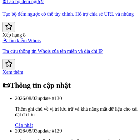
⏳
Tạo bộ đếm ngược
Tạo bộ đếm ngược có thể tùy chỉnh. Hỗ trợ chia sẻ URL và nhúng
Xếp hạng 8
📇
Tìm kiếm Whois
Tra cứu thông tin Whois của tên miền và địa chỉ IP
Xem thêm
📜
Thông tin cập nhật
2026/08/03
update #
130
Thêm ghi chú về vị trí lưu trữ và khả năng mất dữ liệu cho cài
đặt đã lưu
Cập nhật
2026/08/03
update #
129