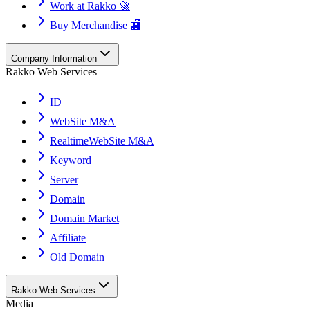
Work at Rakko 🚀
Buy Merchandise 🏬
Company Information
Rakko Web Services
ID
WebSite M&A
RealtimeWebSite M&A
Keyword
Server
Domain
Domain Market
Affiliate
Old Domain
Rakko Web Services
Media