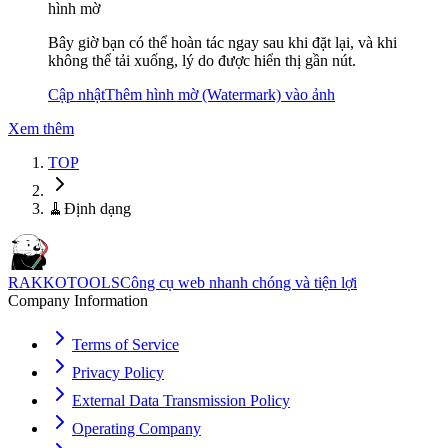
hình mờ
Bây giờ bạn có thể hoàn tác ngay sau khi đặt lại, và khi
không thể tải xuống, lý do được hiển thị gần nút.
Cập nhật
Thêm hình mờ (Watermark) vào ảnh
Xem thêm
TOP
🧹
Định dạng
RAKKOTOOLS
Công cụ web nhanh chóng và tiện lợi
Company Information
Terms of Service
Privacy Policy
External Data Transmission Policy
Operating Company