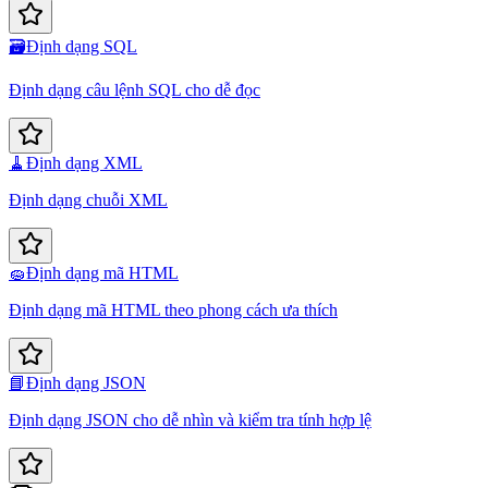
🗃️
Định dạng SQL
Định dạng câu lệnh SQL cho dễ đọc
🧹
Định dạng XML
Định dạng chuỗi XML
🧽
Định dạng mã HTML
Định dạng mã HTML theo phong cách ưa thích
📘
Định dạng JSON
Định dạng JSON cho dễ nhìn và kiểm tra tính hợp lệ