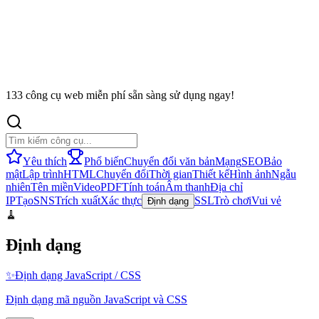
133 công cụ web miễn phí sẵn sàng sử dụng ngay!
Yêu thích
Phổ biến
Chuyển đổi văn bản
Mạng
SEO
Bảo
mật
Lập trình
HTML
Chuyển đổi
Thời gian
Thiết kế
Hình ảnh
Ngẫu
nhiên
Tên miền
Video
PDF
Tính toán
Âm thanh
Địa chỉ
IP
Tạo
SNS
Trích xuất
Xác thực
SSL
Trò chơi
Vui vẻ
Định dạng
🧹
Định dạng
✨
Định dạng JavaScript / CSS
Định dạng mã nguồn JavaScript và CSS