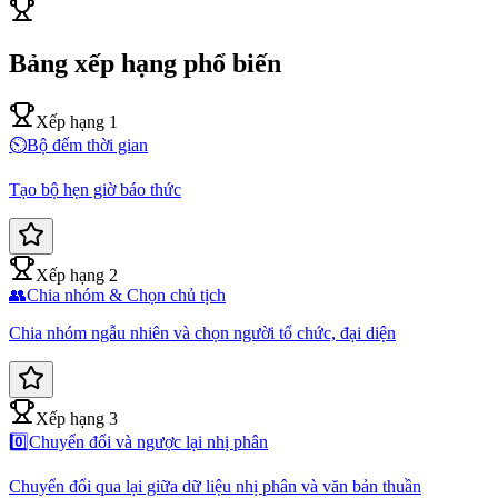
Bảng xếp hạng phổ biến
Xếp hạng 1
⏲️
Bộ đếm thời gian
Tạo bộ hẹn giờ báo thức
Xếp hạng 2
👥
Chia nhóm & Chọn chủ tịch
Chia nhóm ngẫu nhiên và chọn người tổ chức, đại diện
Xếp hạng 3
0️⃣
Chuyển đổi và ngược lại nhị phân
Chuyển đổi qua lại giữa dữ liệu nhị phân và văn bản thuần