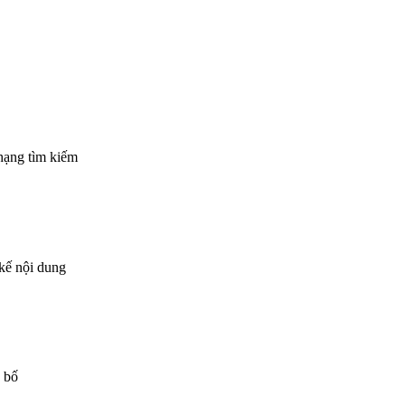
 hạng tìm kiếm
 kế nội dung
g bố