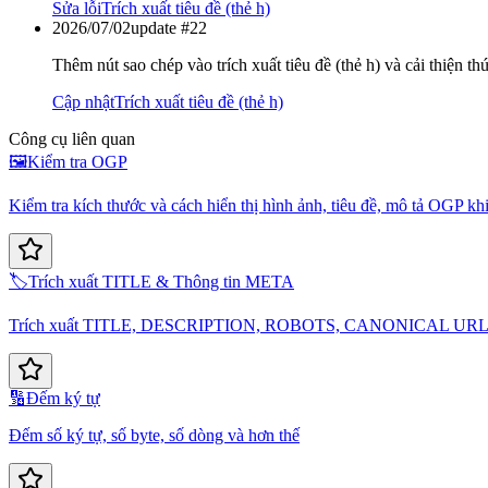
Sửa lỗi
Trích xuất tiêu đề (thẻ h)
2026/07/02
update #
22
Thêm nút sao chép vào trích xuất tiêu đề (thẻ h) và cải thiện thứ 
Cập nhật
Trích xuất tiêu đề (thẻ h)
Công cụ liên quan
🖼️
Kiểm tra OGP
Kiểm tra kích thước và cách hiển thị hình ảnh, tiêu đề, mô tả OGP khi
🏷️
Trích xuất TITLE & Thông tin META
Trích xuất TITLE, DESCRIPTION, ROBOTS, CANONICAL UR
🔢
Đếm ký tự
Đếm số ký tự, số byte, số dòng và hơn thế