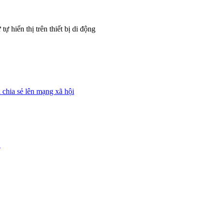
tự hiển thị trên thiết bị di động
 chia sẻ lên mạng xã hội
L