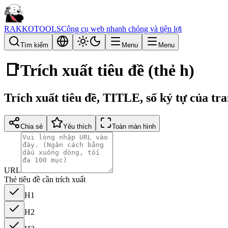
RAKKOTOOLS
Công cụ web nhanh chóng và tiện lợi
Tìm kiếm
Menu
Menu
📑
Trích xuất tiêu đề (thẻ h)
Trích xuất tiêu đề, TITLE, số ký tự của tr
Chia sẻ
Yêu thích
Toàn màn hình
URL
Thẻ tiêu đề cần trích xuất
H1
H2