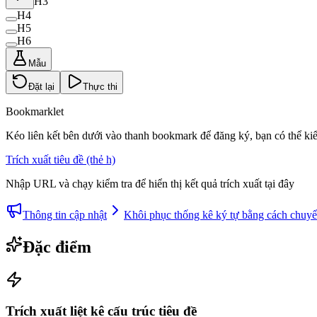
H3
H4
H5
H6
Mẫu
Đặt lại
Thực thi
Bookmarklet
Kéo liên kết bên dưới vào thanh bookmark để đăng ký, bạn có thể kiể
Trích xuất tiêu đề (thẻ h)
Nhập URL và chạy kiểm tra để hiển thị kết quả trích xuất tại đây
Thông tin cập nhật
Khôi phục thống kê ký tự bằng cách chuyển
Đặc điểm
Trích xuất liệt kê cấu trúc tiêu đề