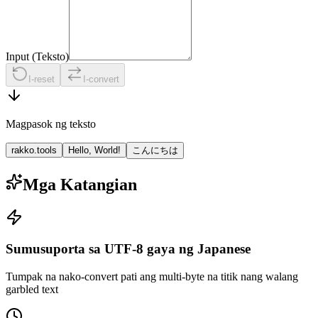
Input (Teksto)
I-reset
I-convert
Magpasok ng teksto
rakko.tools
Hello, World!
こんにちは
Mga Katangian
Sumusuporta sa UTF-8 gaya ng Japanese
Tumpak na nako-convert pati ang multi-byte na titik nang walang
garbled text