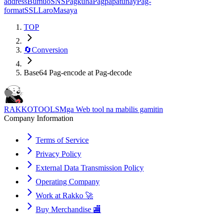
address
Bumuo
SNS
Pagkuha
Pagpapatunay
Pag-
format
SSL
Laro
Masaya
TOP
🔄
Conversion
Base64 Pag-encode at Pag-decode
RAKKOTOOLS
Mga Web tool na mabilis gamitin
Company Information
Terms of Service
Privacy Policy
External Data Transmission Policy
Operating Company
Work at Rakko 🚀
Buy Merchandise 🏬