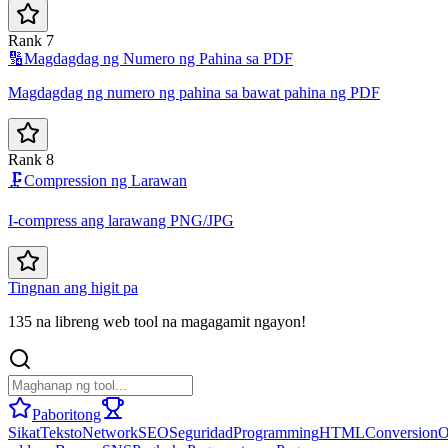
Rank 7
🔢
Magdagdag ng Numero ng Pahina sa PDF
Magdagdag ng numero ng pahina sa bawat pahina ng PDF
Rank 8
🗜️
Compression ng Larawan
I-compress ang larawang PNG/JPG
Tingnan ang higit pa
135 na libreng web tool na magagamit ngayon!
Paboritong
Sikat
Teksto
Network
SEO
Seguridad
Programming
HTML
Conversion
O