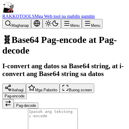
RAKKOTOOLS
Mga Web tool na mabilis gamitin
Maghanap
Menu
Menu
🧬
Base64 Pag-encode at Pag-
decode
I-convert ang datos sa Base64 string, at i-
convert ang Base64 string sa datos
Ibahagi
Mga Paborito
Buong screen
Pag-encode
Pag-decode