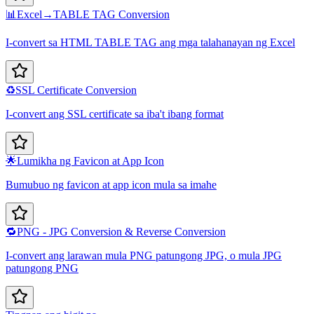
📊
Excel→TABLE TAG Conversion
I-convert sa HTML TABLE TAG ang mga talahanayan ng Excel
♻️
SSL Certificate Conversion
I-convert ang SSL certificate sa iba't ibang format
🌟
Lumikha ng Favicon at App Icon
Bumubuo ng favicon at app icon mula sa imahe
🔁
PNG - JPG Conversion & Reverse Conversion
I-convert ang larawan mula PNG patungong JPG, o mula JPG
patungong PNG