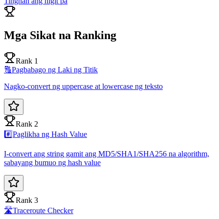
Tingnan ang higit pa
Mga Sikat na Ranking
Rank 1
🔠
Pagbabago ng Laki ng Titik
Nagko-convert ng uppercase at lowercase ng teksto
Rank 2
#️⃣
Paglikha ng Hash Value
I-convert ang string gamit ang MD5/SHA1/SHA256 na algorithm,
sabayang bumuo ng hash value
Rank 3
🛣️
Traceroute Checker