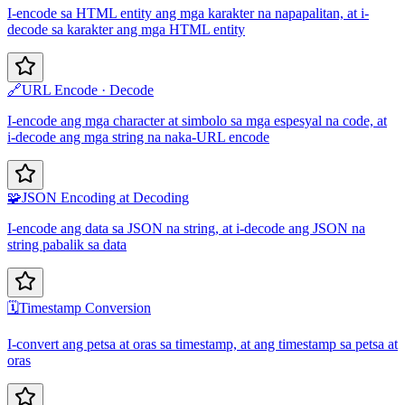
I-encode sa HTML entity ang mga karakter na napapalitan, at i-
decode sa karakter ang mga HTML entity
🔗
URL Encode · Decode
I-encode ang mga character at simbolo sa mga espesyal na code, at
i-decode ang mga string na naka-URL encode
🧩
JSON Encoding at Decoding
I-encode ang data sa JSON na string, at i-decode ang JSON na
string pabalik sa data
🗓️
Timestamp Conversion
I-convert ang petsa at oras sa timestamp, at ang timestamp sa petsa at
oras