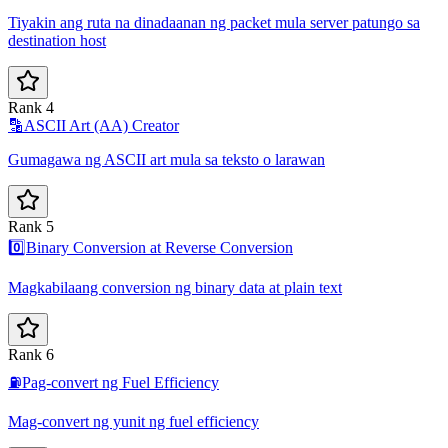
Tiyakin ang ruta na dinadaanan ng packet mula server patungo sa
destination host
Rank 4
🔡
ASCII Art (AA) Creator
Gumagawa ng ASCII art mula sa teksto o larawan
Rank 5
0️⃣
Binary Conversion at Reverse Conversion
Magkabilaang conversion ng binary data at plain text
Rank 6
⛽
Pag-convert ng Fuel Efficiency
Mag-convert ng yunit ng fuel efficiency