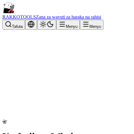
RAKKOTOOLS
Zana za wavuti za haraka na rahisi
Tafuta
Menyu
Menyu
📇