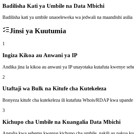
Badilisha Kati ya Umbile na Data Mbichi
Badilisha kati ya umbile unaoeleweka wa jedwali na maandishi asili
Jinsi ya Kuutumia
1
Ingiza Kikoa au Anwani ya IP
Andika jina la kikoa au anwani ya IP unayotaka kutafuta kwenye se
2
Utaftaji wa Bulk na Kitufe cha Kutekeleza
Bonyeza kitufe cha kutekeleza ili kutafuta Whois/RDAP kwa upand
3
Kichupo cha Umbile na Kuangalia Data Mbichi
Angalia kwa sehemu kwenye kichupo cha umbile, nakili au pakua ku