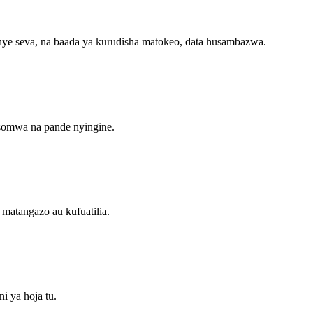
 seva, na baada ya kurudisha matokeo, data husambazwa.
somwa na pande nyingine.
atangazo au kufuatilia.
 ya hoja tu.