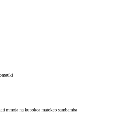
omatiki
wakati mmoja na kupokea matokeo sambamba