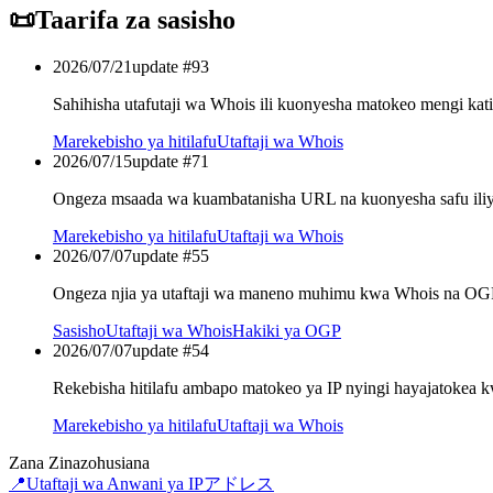
📜
Taarifa za sasisho
2026/07/21
update #
93
Sahihisha utafutaji wa Whois ili kuonyesha matokeo mengi kati
Marekebisho ya hitilafu
Utaftaji wa Whois
2026/07/15
update #
71
Ongeza msaada wa kuambatanisha URL na kuonyesha safu iliy
Marekebisho ya hitilafu
Utaftaji wa Whois
2026/07/07
update #
55
Ongeza njia ya utaftaji wa maneno muhimu kwa Whois na OG
Sasisho
Utaftaji wa Whois
Hakiki ya OGP
2026/07/07
update #
54
Rekebisha hitilafu ambapo matokeo ya IP nyingi hayajatokea 
Marekebisho ya hitilafu
Utaftaji wa Whois
Zana Zinazohusiana
📍
Utaftaji wa Anwani ya IPアドレス