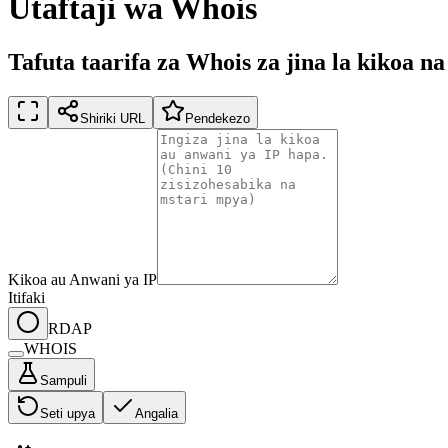
Utaftaji wa Whois
Tafuta taarifa za Whois za jina la kikoa n
Shiriki URL
Pendekezo
Kikoa au Anwani ya IP
Itifaki
RDAP
WHOIS
Sampuli
Seti upya
Angalia