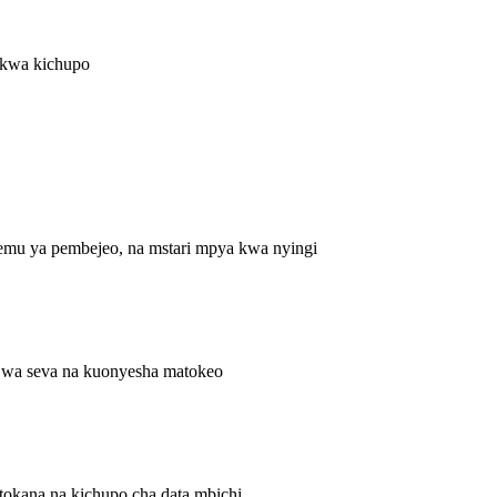
a kwa kichupo
hemu ya pembejeo, na mstari mpya kwa nyingi
e wa seva na kuonyesha matokeo
tokana na kichupo cha data mbichi