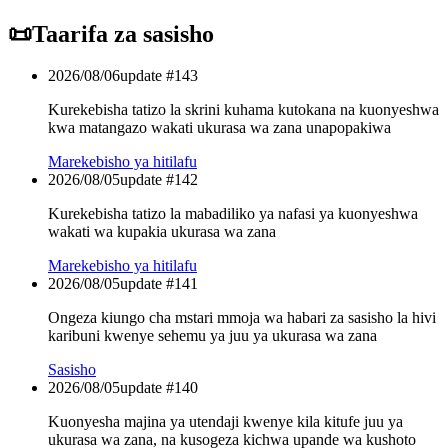
📜
Taarifa za sasisho
2026/08/06
update #
143
Kurekebisha tatizo la skrini kuhama kutokana na kuonyeshwa
kwa matangazo wakati ukurasa wa zana unapopakiwa
Marekebisho ya hitilafu
2026/08/05
update #
142
Kurekebisha tatizo la mabadiliko ya nafasi ya kuonyeshwa
wakati wa kupakia ukurasa wa zana
Marekebisho ya hitilafu
2026/08/05
update #
141
Ongeza kiungo cha mstari mmoja wa habari za sasisho la hivi
karibuni kwenye sehemu ya juu ya ukurasa wa zana
Sasisho
2026/08/05
update #
140
Kuonyesha majina ya utendaji kwenye kila kitufe juu ya
ukurasa wa zana, na kusogeza kichwa upande wa kushoto