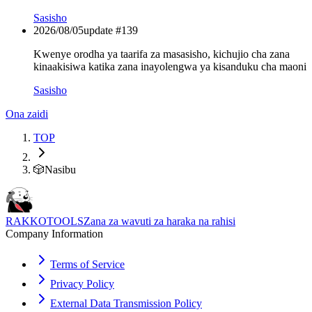
Sasisho
2026/08/05
update #
139
Kwenye orodha ya taarifa za masasisho, kichujio cha zana
kinaakisiwa katika zana inayolengwa ya kisanduku cha maoni
Sasisho
Ona zaidi
TOP
🎲
Nasibu
RAKKOTOOLS
Zana za wavuti za haraka na rahisi
Company Information
Terms of Service
Privacy Policy
External Data Transmission Policy