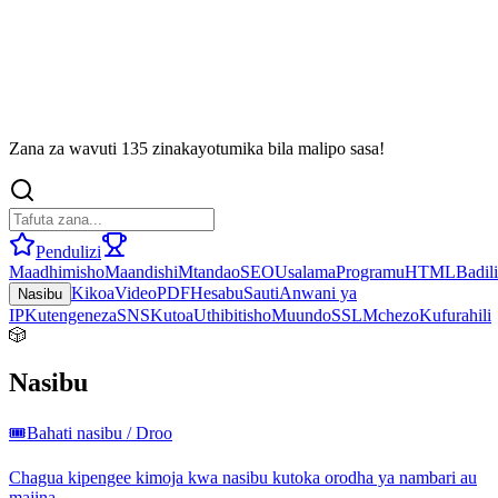
Zana za wavuti 135 zinakayotumika bila malipo sasa!
Pendulizi
Maadhimisho
Maandishi
Mtandao
SEO
Usalama
Programu
HTML
Badil
Kikoa
Video
PDF
Hesabu
Sauti
Anwani ya
Nasibu
IP
Kutengeneza
SNS
Kutoa
Uthibitisho
Muundo
SSL
Mchezo
Kufurahili
🎲
Nasibu
🎟️
Bahati nasibu / Droo
Chagua kipengee kimoja kwa nasibu kutoka orodha ya nambari au
majina