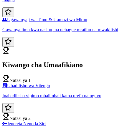
👥
Ugawanyaji wa Timu & Uamuzi wa Mkuu
Gawanya timu kwa nasibu, na uchague mratibu na mwakilishi
Kiwango cha Umaafikiano
Nafasi ya 1
🧮
Ubadilisho wa Vitengo
Inabadilisha vipimo mbalimbali kama urefu na nguvu
Nafasi ya 2
🔑
Jenereta Neno la Siri