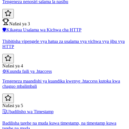
Tengeneza nenosiri salama la nasibu
Nafasi ya 3
🛡️
Kikagua Usalama wa Kichwa cha HTTP
Thibitisha vipengele vya hatua za usalama vya vichwa vya jibu vya
HTTP
Nafasi ya 4
⚙️
Kuunda faili ya .htaccess
Tengeneza maandishi ya kuandika kwenye .htaccess kutoka kwa
chaguo mbalimbali
Nafasi ya 5
🗓️
Ubadilisho wa Timestamp
Badilisha tarehe na muda kuwa timestamp, na timestamp kuwa
tarehe na muda