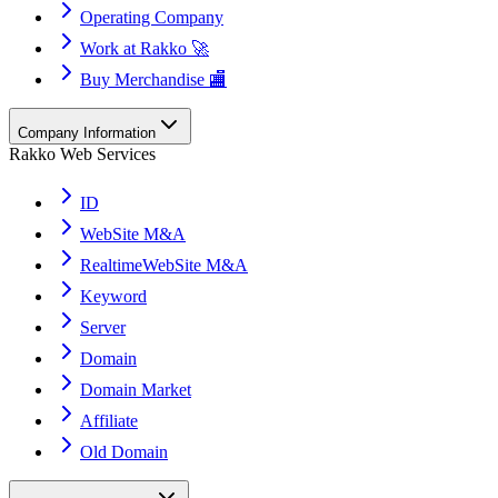
Operating Company
Work at Rakko 🚀
Buy Merchandise 🏬
Company Information
Rakko Web Services
ID
WebSite M&A
RealtimeWebSite M&A
Keyword
Server
Domain
Domain Market
Affiliate
Old Domain