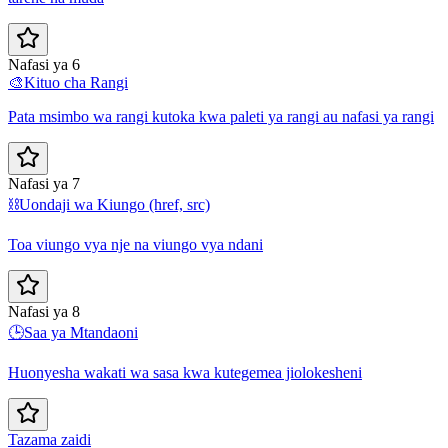
Nafasi ya 6
🎨
Kituo cha Rangi
Pata msimbo wa rangi kutoka kwa paleti ya rangi au nafasi ya rangi
Nafasi ya 7
⛓️
Uondaji wa Kiungo (href, src)
Toa viungo vya nje na viungo vya ndani
Nafasi ya 8
🕒
Saa ya Mtandaoni
Huonyesha wakati wa sasa kwa kutegemea jiolokesheni
Tazama zaidi