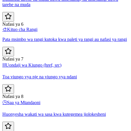
tarehe na muda
Nafasi ya 6
🎨
Kituo cha Rangi
Pata msimbo wa rangi kutoka kwa paleti ya rangi au nafasi ya rangi
Nafasi ya 7
⛓️
Uondaji wa Kiungo (href, src)
Toa viungo vya nje na viungo vya ndani
Nafasi ya 8
🕒
Saa ya Mtandaoni
Huonyesha wakati wa sasa kwa kutegemea jiolokesheni