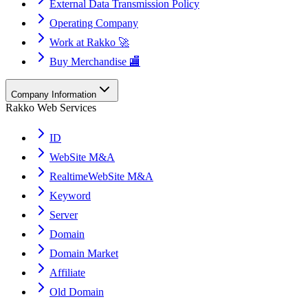
External Data Transmission Policy
Operating Company
Work at Rakko 🚀
Buy Merchandise 🏬
Company Information
Rakko Web Services
ID
WebSite M&A
RealtimeWebSite M&A
Keyword
Server
Domain
Domain Market
Affiliate
Old Domain