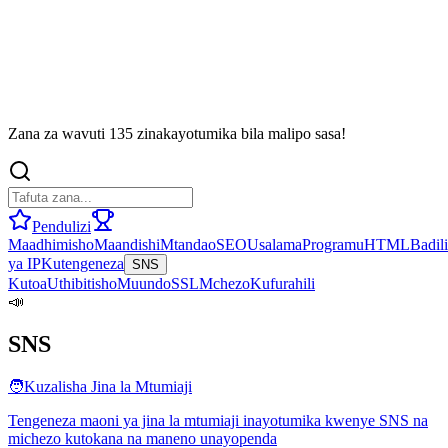
Zana za wavuti 135 zinakayotumika bila malipo sasa!
Pendulizi
Maadhimisho
Maandishi
Mtandao
SEO
Usalama
Programu
HTML
Badil
ya IP
Kutengeneza
SNS
Kutoa
Uthibitisho
Muundo
SSL
Mchezo
Kufurahili
📣
SNS
🧑
Kuzalisha Jina la Mtumiaji
Tengeneza maoni ya jina la mtumiaji inayotumika kwenye SNS na
michezo kutokana na maneno unayopenda