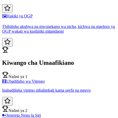
🖼️
Hakiki ya OGP
Thibitisha ukubwa na mwonekano wa picha, kichwa na maelezo ya
OGP wakati wa kushiriki mitandaoni
Kiwango cha Umaafikiano
Nafasi ya 1
🧮
Ubadilisho wa Vitengo
Inabadilisha vipimo mbalimbali kama urefu na nguvu
Nafasi ya 2
🔑
Jenereta Neno la Siri