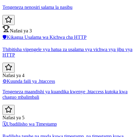
Tengeneza nenosiri salama la nasibu
Nafasi ya 3
🛡️
Kikagua Usalama wa Kichwa cha HTTP
Thibitisha vipengele vya hatua za usalama vya vichwa vya jibu vya
HTTP
Nafasi ya 4
⚙️
Kuunda faili ya .htaccess
Tengeneza maandishi ya kuandika kwenye .htaccess kutoka kwa
chaguo mbalimbali
Nafasi ya 5
🗓️
Ubadilisho wa Timestamp
Badilisha tarehe na muda kuwa timestamp, na timestamp kuwa