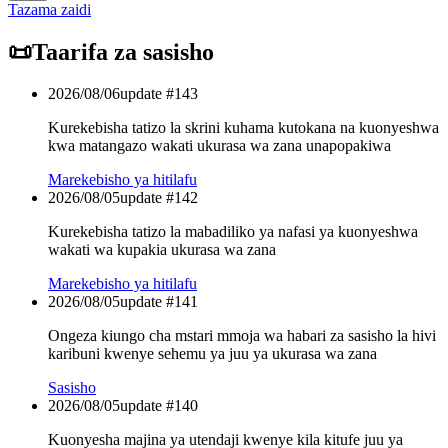
Tazama zaidi
📜
Taarifa za sasisho
2026/08/06
update #
143
Kurekebisha tatizo la skrini kuhama kutokana na kuonyeshwa
kwa matangazo wakati ukurasa wa zana unapopakiwa
Marekebisho ya hitilafu
2026/08/05
update #
142
Kurekebisha tatizo la mabadiliko ya nafasi ya kuonyeshwa
wakati wa kupakia ukurasa wa zana
Marekebisho ya hitilafu
2026/08/05
update #
141
Ongeza kiungo cha mstari mmoja wa habari za sasisho la hivi
karibuni kwenye sehemu ya juu ya ukurasa wa zana
Sasisho
2026/08/05
update #
140
Kuonyesha majina ya utendaji kwenye kila kitufe juu ya