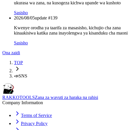
ukurasa wa zana, na kusogeza kichwa upande wa kushoto
Sasisho
2026/08/05
update #
139
Kwenye orodha ya taarifa za masasisho, kichujio cha zana
kinaakisiwa katika zana inayolengwa ya kisanduku cha maoni
Sasisho
Ona zaidi
TOP
📣
SNS
RAKKOTOOLS
Zana za wavuti za haraka na rahisi
Company Information
Terms of Service
Privacy Policy