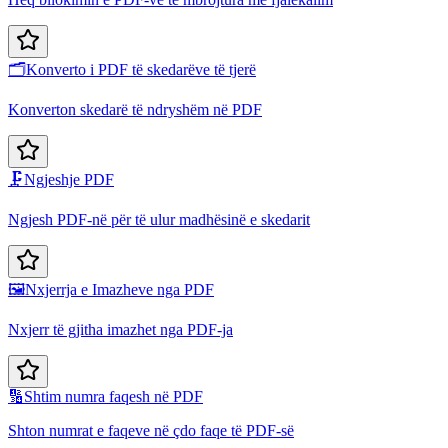
🗂️
Konverto i PDF të skedarëve të tjerë
Konverton skedarë të ndryshëm në PDF
🗜️
Ngjeshje PDF
Ngjesh PDF-në për të ulur madhësinë e skedarit
🖼️
Nxjerrja e Imazheve nga PDF
Nxjerr të gjitha imazhet nga PDF-ja
🔢
Shtim numra faqesh në PDF
Shton numrat e faqeve në çdo faqe të PDF-së