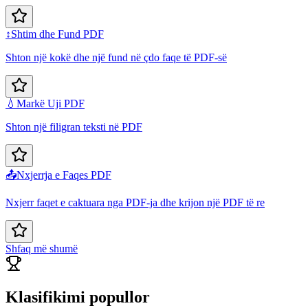
↕️
Shtim dhe Fund PDF
Shton një kokë dhe një fund në çdo faqe të PDF-së
💧
Markë Uji PDF
Shton një filigran teksti në PDF
📤
Nxjerrja e Faqes PDF
Nxjerr faqet e caktuara nga PDF-ja dhe krijon një PDF të re
Shfaq më shumë
Klasifikimi popullor