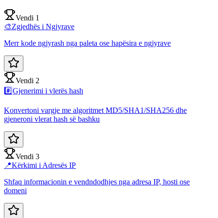
Vendi 1
🎨
Zgjedhës i Ngjyrave
Merr kode ngjyrash nga paleta ose hapësira e ngjyrave
Vendi 2
#️⃣
Gjenerimi i vlerës hash
Konvertoni vargje me algoritmet MD5/SHA1/SHA256 dhe
gjeneroni vlerat hash së bashku
Vendi 3
📍
Kërkimi i Adresës IP
Shfaq informacionin e vendndodhjes nga adresa IP, hosti ose
domeni