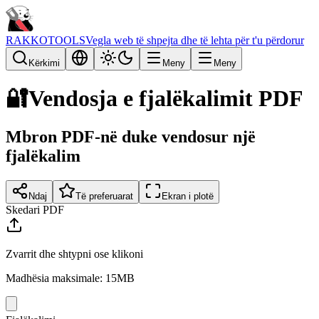
RAKKOTOOLS
Vegla web të shpejta dhe të lehta për t'u përdorur
Kërkimi
Meny
Meny
🔐
Vendosja e fjalëkalimit PDF
Mbron PDF-në duke vendosur një
fjalëkalim
Ndaj
Të preferuarat
Ekran i plotë
Skedari PDF
Zvarrit dhe shtypni ose klikoni
Madhësia maksimale: 15MB