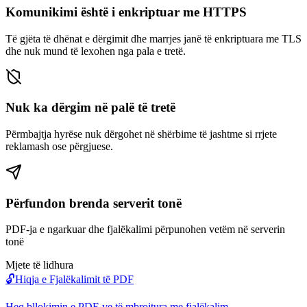
Komunikimi është i enkriptuar me HTTPS
Të gjëta të dhënat e dërgimit dhe marrjes janë të enkriptuara me TLS
dhe nuk mund të lexohen nga pala e tretë.
Nuk ka dërgim në palë të tretë
Përmbajtja hyrëse nuk dërgohet në shërbime të jashtme si rrjete
reklamash ose përgjuese.
Përfundon brenda serverit tonë
PDF-ja e ngarkuar dhe fjalëkalimi përpunohen vetëm në serverin
tonë
Mjete të lidhura
🔓
Hiqja e Fjalëkalimit të PDF
Heq bllokimin e PDF-ve të mbrojtura me fjalëkalim