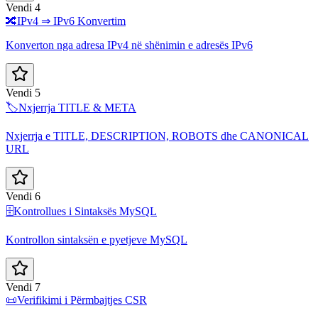
Vendi 4
🔀
IPv4 ⇒ IPv6 Konvertim
Konverton nga adresa IPv4 në shënimin e adresës IPv6
Vendi 5
🏷️
Nxjerrja TITLE & META
Nxjerrja e TITLE, DESCRIPTION, ROBOTS dhe CANONICAL
URL
Vendi 6
🗄️
Kontrollues i Sintaksës MySQL
Kontrollon sintaksën e pyetjeve MySQL
Vendi 7
📜
Verifikimi i Përmbajtjes CSR