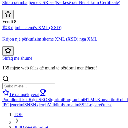
Shfaq përmbajtjen e CSR-së (Kërkesë për Nënshkrim Certifikate)
Vendi 8
🏗️
Krijimi i skemës XML (XSD)
Krijon një përkufizim skeme XML (XSD) nga XML
Shfaq më shumë
135 mjete web falas që mund të përdorni menjëherë!
Të parapëlqyerat
Popullor
Teksti
Rrjeti
SEO
Sigurimi
Programimi
HTML
Konvertim
Koha
IP
Gjenerimi
SNS
Nxjerrja
Validim
Formatim
SSL
Lojë
argëtuese
TOP
📄
PDF
/
🔐
Sigurimi