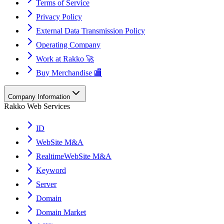
Terms of Service
Privacy Policy
External Data Transmission Policy
Operating Company
Work at Rakko 🚀
Buy Merchandise 🏬
Company Information
Rakko Web Services
ID
WebSite M&A
RealtimeWebSite M&A
Keyword
Server
Domain
Domain Market