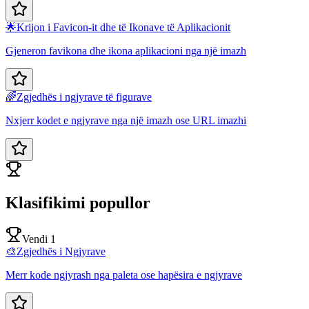
🌟
Krijon i Favicon-it dhe të Ikonave të Aplikacionit
Gjeneron favikona dhe ikona aplikacioni nga një imazh
🌈
Zgjedhës i ngjyrave të figurave
Nxjerr kodet e ngjyrave nga një imazh ose URL imazhi
Klasifikimi popullor
Vendi 1
🎨
Zgjedhës i Ngjyrave
Merr kode ngjyrash nga paleta ose hapësira e ngjyrave