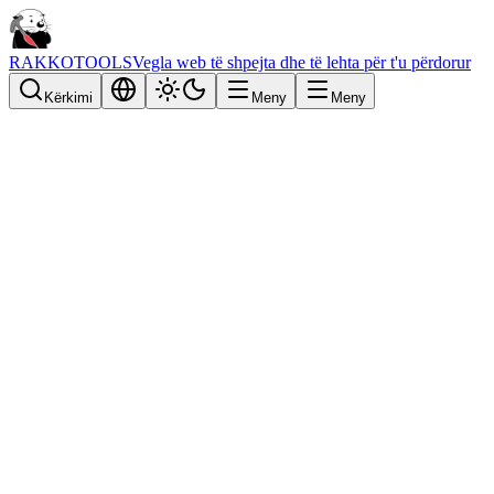
RAKKOTOOLS
Vegla web të shpejta dhe të lehta për t'u përdorur
Kërkimi
Meny
Meny