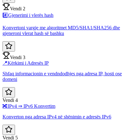
Vendi 2
#️⃣
Gjenerimi i vlerës hash
Konvertoni vargje me algoritmet MD5/SHA1/SHA256 dhe
gjeneroni vlerat hash së bashku
Vendi 3
📍
Kërkimi i Adresës IP
Shfaq informacionin e vendndodhjes nga adresa IP, hosti ose
domeni
Vendi 4
🔀
IPv4 ⇒ IPv6 Konvertim
Konverton nga adresa IPv4 në shënimin e adresës IPv6
Vendi 5