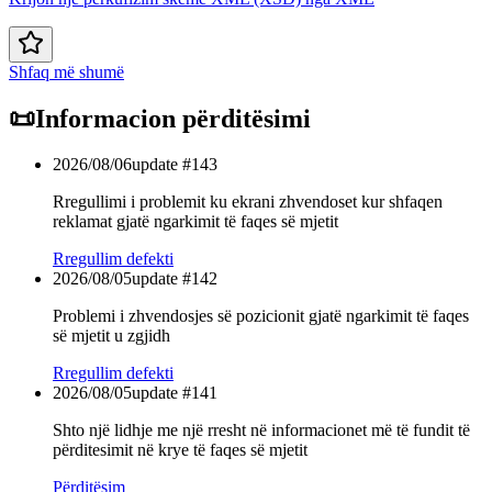
Shfaq më shumë
📜
Informacion përditësimi
2026/08/06
update #
143
Rregullimi i problemit ku ekrani zhvendoset kur shfaqen
reklamat gjatë ngarkimit të faqes së mjetit
Rregullim defekti
2026/08/05
update #
142
Problemi i zhvendosjes së pozicionit gjatë ngarkimit të faqes
së mjetit u zgjidh
Rregullim defekti
2026/08/05
update #
141
Shto një lidhje me një rresht në informacionet më të fundit të
përditesimit në krye të faqes së mjetit
Përditësim