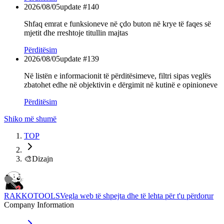
2026/08/05
update #
140
Shfaq emrat e funksioneve në çdo buton në krye të faqes së
mjetit dhe rreshtoje titullin majtas
Përditësim
2026/08/05
update #
139
Në listën e informacionit të përditësimeve, filtri sipas veglës
zbatohet edhe në objektivin e dërgimit në kutinë e opinioneve
Përditësim
Shiko më shumë
TOP
🎨
Dizajn
RAKKOTOOLS
Vegla web të shpejta dhe të lehta për t'u përdorur
Company Information