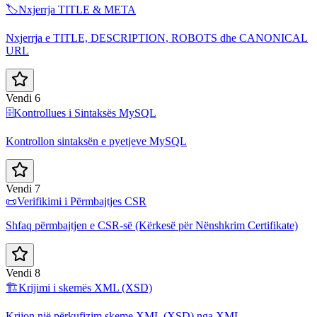
🏷️
Nxjerrja TITLE & META
Nxjerrja e TITLE, DESCRIPTION, ROBOTS dhe CANONICAL
URL
Vendi 6
🗄️
Kontrollues i Sintaksës MySQL
Kontrollon sintaksën e pyetjeve MySQL
Vendi 7
📜
Verifikimi i Përmbajtjes CSR
Shfaq përmbajtjen e CSR-së (Kërkesë për Nënshkrim Certifikate)
Vendi 8
🏗️
Krijimi i skemës XML (XSD)
Krijon një përkufizim skeme XML (XSD) nga XML