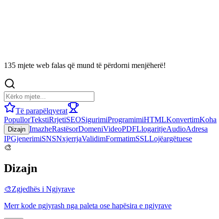
135 mjete web falas që mund të përdorni menjëherë!
Të parapëlqyerat
Popullor
Teksti
Rrjeti
SEO
Sigurimi
Programimi
HTML
Konvertim
Koha
Imazhe
Rastësor
Domeni
Video
PDF
Llogaritje
Audio
Adresa
Dizajn
IP
Gjenerimi
SNS
Nxjerrja
Validim
Formatim
SSL
Lojë
argëtuese
🎨
Dizajn
🎨
Zgjedhës i Ngjyrave
Merr kode ngjyrash nga paleta ose hapësira e ngjyrave