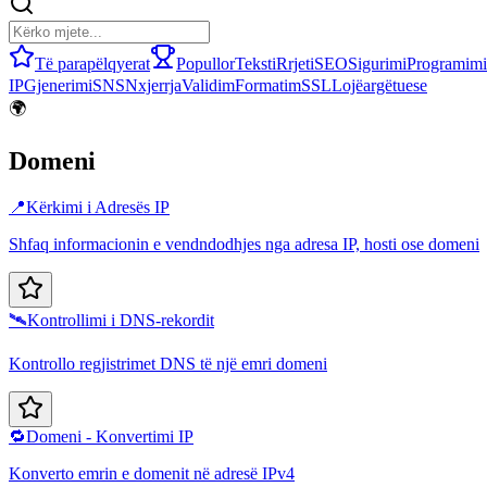
Të parapëlqyerat
Popullor
Teksti
Rrjeti
SEO
Sigurimi
Programimi
IP
Gjenerimi
SNS
Nxjerrja
Validim
Formatim
SSL
Lojë
argëtuese
🌍
Domeni
📍
Kërkimi i Adresës IP
Shfaq informacionin e vendndodhjes nga adresa IP, hosti ose domeni
🛰️
Kontrollimi i DNS-rekordit
Kontrollo regjistrimet DNS të një emri domeni
🔁
Domeni - Konvertimi IP
Konverto emrin e domenit në adresë IPv4