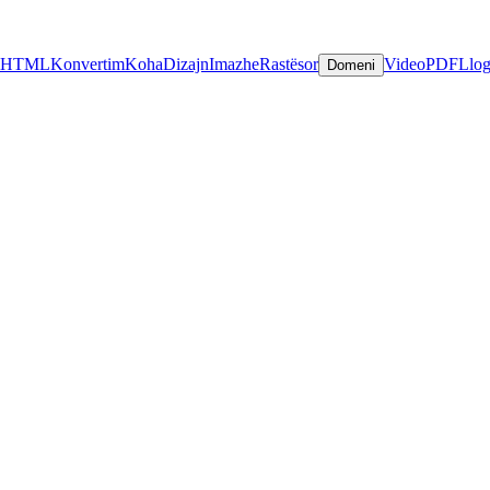
HTML
Konvertim
Koha
Dizajn
Imazhe
Rastësor
Video
PDF
Llog
Domeni