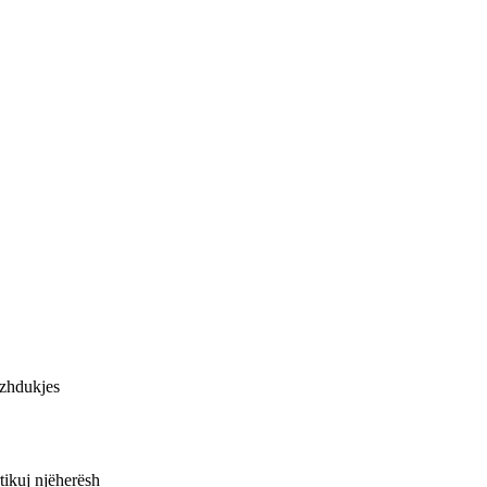
e zhdukjes
rtikuj njëherësh