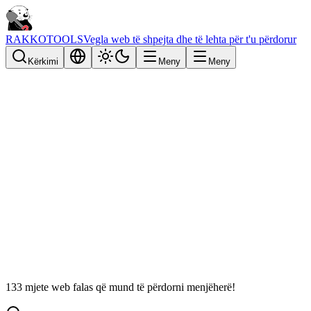
RAKKOTOOLS
Vegla web të shpejta dhe të lehta për t'u përdorur
Kërkimi
Meny
Meny
133 mjete web falas që mund të përdorni menjëherë!