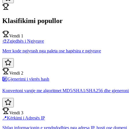
Klasifikimi popullor
Vendi 1
🎨
Zgjedhës i Ngjyrave
Merr kode ngjyrash nga paleta ose hapësira e ngjyrave
Vendi 2
#️⃣
Gjenerimi i vlerës hash
Konvertoni vargje me algoritmet MD5/SHA1/SHA256 dhe gjeneroni v
Vendi 3
📍
Kërkimi i Adresës IP
Shfaq informacionin e vendndodhjes nga adresa IP, hosti ose domeni