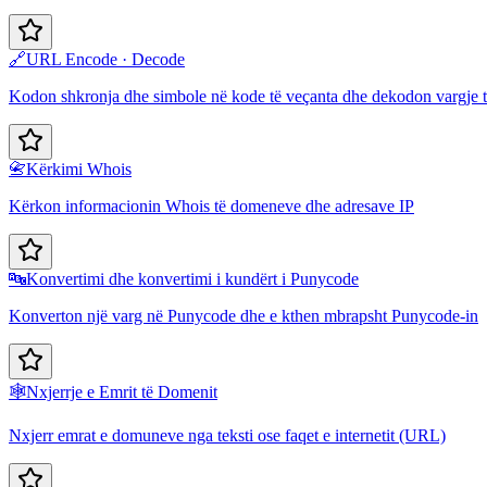
🔗
URL Encode · Decode
Kodon shkronja dhe simbole në kode të veçanta dhe dekodon vargje
📇
Kërkimi Whois
Kërkon informacionin Whois të domeneve dhe adresave IP
🔤
Konvertimi dhe konvertimi i kundërt i Punycode
Konverton një varg në Punycode dhe e kthen mbrapsht Punycode-in
🕸️
Nxjerrje e Emrit të Domenit
Nxjerr emrat e domuneve nga teksti ose faqet e internetit (URL)