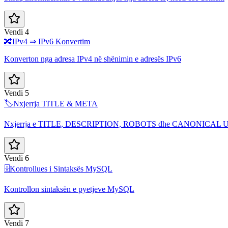
Vendi 4
🔀
IPv4 ⇒ IPv6 Konvertim
Konverton nga adresa IPv4 në shënimin e adresës IPv6
Vendi 5
🏷️
Nxjerrja TITLE & META
Nxjerrja e TITLE, DESCRIPTION, ROBOTS dhe CANONICAL 
Vendi 6
🗄️
Kontrollues i Sintaksës MySQL
Kontrollon sintaksën e pyetjeve MySQL
Vendi 7