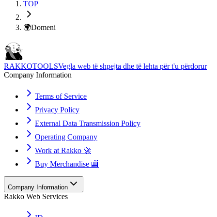
TOP
🌍
Domeni
RAKKOTOOLS
Vegla web të shpejta dhe të lehta për t'u përdorur
Company Information
Terms of Service
Privacy Policy
External Data Transmission Policy
Operating Company
Work at Rakko 🚀
Buy Merchandise 🏬
Company Information
Rakko Web Services