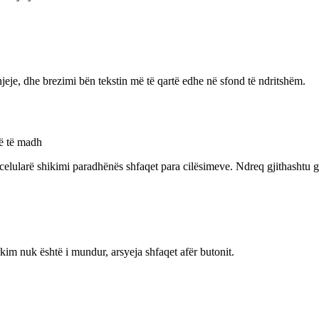
eje, dhe brezimi bën tekstin më të qartë edhe në sfond të ndritshëm.
ë të madh
ë celularë shikimi paradhënës shfaqet para cilësimeve. Ndreq gjithashtu 
im nuk është i mundur, arsyeja shfaqet afër butonit.