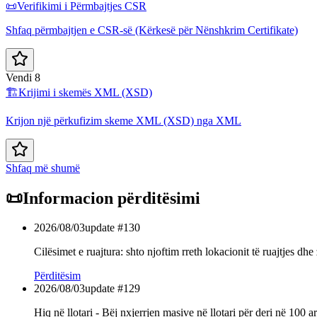
📜
Verifikimi i Përmbajtjes CSR
Shfaq përmbajtjen e CSR-së (Kërkesë për Nënshkrim Certifikate)
Vendi 8
🏗️
Krijimi i skemës XML (XSD)
Krijon një përkufizim skeme XML (XSD) nga XML
Shfaq më shumë
📜
Informacion përditësimi
2026/08/03
update #
130
Cilësimet e ruajtura: shto njoftim rreth lokacionit të ruajtjes dh
Përditësim
2026/08/03
update #
129
Hiq në llotari - Bëj nxjerrjen masive në llotari për deri në 100 a