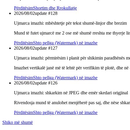
Përditësim
Shortim dhe Rrokullatje
2026/08/02
update #
128
Ujmarca imazhi: mbështetje për tekst shumë-linjor dhe brezim
Mund të futet ujmarcë me 2 ose më shumë rreshta me thyerje linj
Përditësim
Shto pellga (Watermark) në imazhe
2026/08/02
update #
127
Ujmarca imazhi: përmirësim i planit për shikimin paradhënës m
Imazhet vertikalë janë më të lehtë për verifikim të plotë, dhe n
Përditësim
Shto pellga (Watermark) në imazhe
2026/08/02
update #
126
Ujmarca imazhi: shkarkim në JPEG dhe emër skedari origjinal
Rivendosja mund të anulohet menjëherë pas saj, dhe nëse shkark
Përditësim
Shto pellga (Watermark) në imazhe
Shiko më shumë