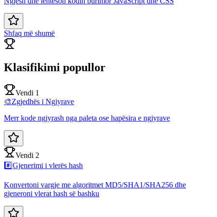
Ngjesh dhe lehtëson kodin burimor JavaScript dhe CSS
Shfaq më shumë
Klasifikimi popullor
Vendi 1
🎨
Zgjedhës i Ngjyrave
Merr kode ngjyrash nga paleta ose hapësira e ngjyrave
Vendi 2
#️⃣
Gjenerimi i vlerës hash
Konvertoni vargje me algoritmet MD5/SHA1/SHA256 dhe
gjeneroni vlerat hash së bashku