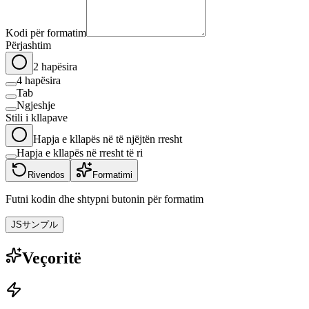
Kodi për formatim
Përjashtim
2 hapësira
4 hapësira
Tab
Ngjeshje
Stili i kllapave
Hapja e kllapës në të njëjtën rresht
Hapja e kllapës në rresht të ri
Rivendos
Formatimi
Futni kodin dhe shtypni butonin për formatim
JSサンプル
Veçoritë