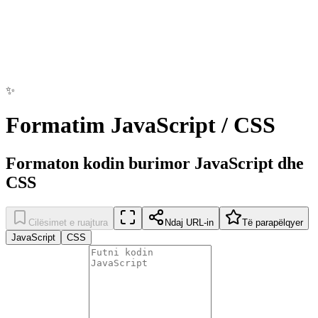
✨
Formatim JavaScript / CSS
Formaton kodin burimor JavaScript dhe
CSS
Cilësimet e ruajtura
Ndaj URL-in
Të parapëlqyer
JavaScript
CSS