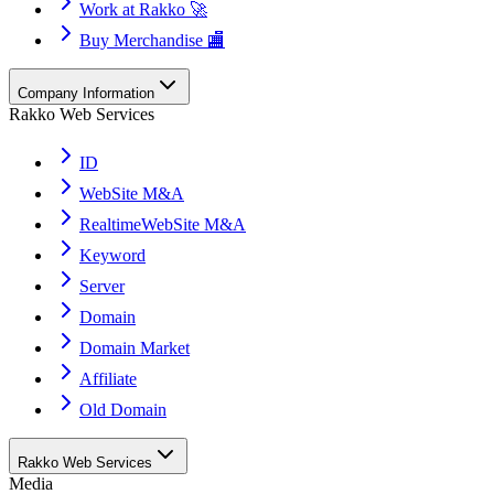
Work at Rakko 🚀
Buy Merchandise 🏬
Company Information
Rakko Web Services
ID
WebSite M&A
RealtimeWebSite M&A
Keyword
Server
Domain
Domain Market
Affiliate
Old Domain
Rakko Web Services
Media