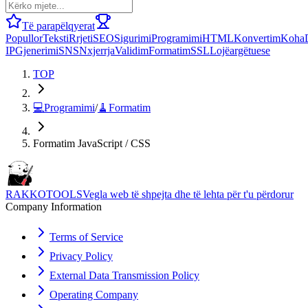
Të parapëlqyerat
Popullor
Teksti
Rrjeti
SEO
Sigurimi
Programimi
HTML
Konvertim
Koha
IP
Gjenerimi
SNS
Nxjerrja
Validim
Formatim
SSL
Lojë
argëtuese
TOP
💻
Programimi
/
🧹
Formatim
Formatim JavaScript / CSS
RAKKOTOOLS
Vegla web të shpejta dhe të lehta për t'u përdorur
Company Information
Terms of Service
Privacy Policy
External Data Transmission Policy
Operating Company