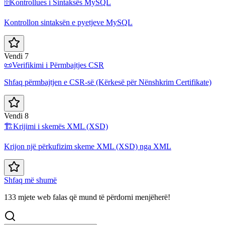
🗄️
Kontrollues i Sintaksës MySQL
Kontrollon sintaksën e pyetjeve MySQL
Vendi 7
📜
Verifikimi i Përmbajtjes CSR
Shfaq përmbajtjen e CSR-së (Kërkesë për Nënshkrim Certifikate)
Vendi 8
🏗️
Krijimi i skemës XML (XSD)
Krijon një përkufizim skeme XML (XSD) nga XML
Shfaq më shumë
133 mjete web falas që mund të përdorni menjëherë!