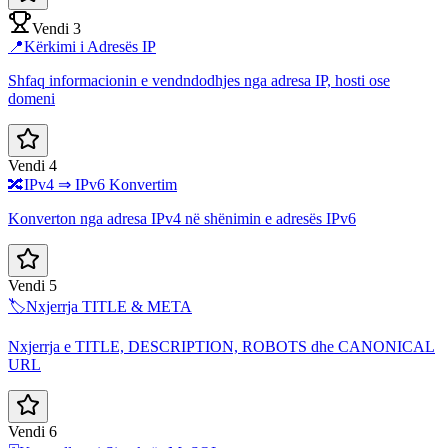
Vendi 3
📍
Kërkimi i Adresës IP
Shfaq informacionin e vendndodhjes nga adresa IP, hosti ose
domeni
Vendi 4
🔀
IPv4 ⇒ IPv6 Konvertim
Konverton nga adresa IPv4 në shënimin e adresës IPv6
Vendi 5
🏷️
Nxjerrja TITLE & META
Nxjerrja e TITLE, DESCRIPTION, ROBOTS dhe CANONICAL
URL
Vendi 6