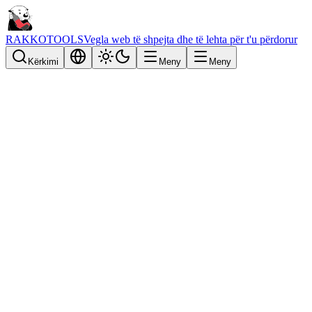
RAKKOTOOLS
Vegla web të shpejta dhe të lehta për t'u përdorur
Kërkimi
Meny
Meny