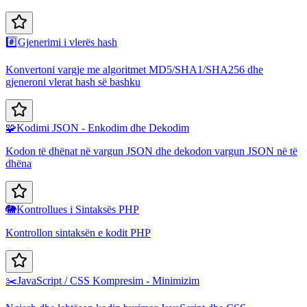
#️⃣
Gjenerimi i vlerës hash
Konvertoni vargje me algoritmet MD5/SHA1/SHA256 dhe
gjeneroni vlerat hash së bashku
🧩
Kodimi JSON - Enkodim dhe Dekodim
Kodon të dhënat në vargun JSON dhe dekodon vargun JSON në të
dhëna
🐘
Kontrollues i Sintaksës PHP
Kontrollon sintaksën e kodit PHP
✂️
JavaScript / CSS Kompresim - Minimizim