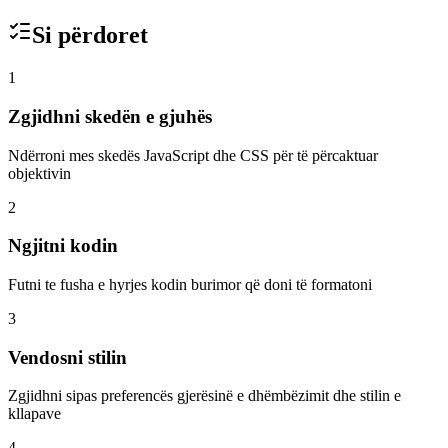
Si përdoret
1
Zgjidhni skedën e gjuhës
Ndërroni mes skedës JavaScript dhe CSS për të përcaktuar
objektivin
2
Ngjitni kodin
Futni te fusha e hyrjes kodin burimor që doni të formatoni
3
Vendosni stilin
Zgjidhni sipas preferencës gjerësinë e dhëmbëzimit dhe stilin e
kllapave
4