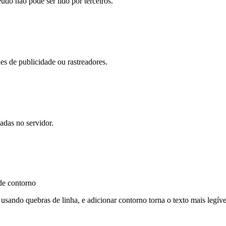
do não pode ser lido por terceiros.
s de publicidade ou rastreadores.
adas no servidor.
 de contorno
usando quebras de linha, e adicionar contorno torna o texto mais legí