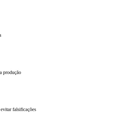
a
da produção
vitar falsificações