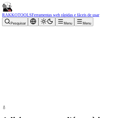
RAKKOTOOLS
Ferramentas web rápidas e fáceis de usar
Pesquisar
Menu
Menu
💧