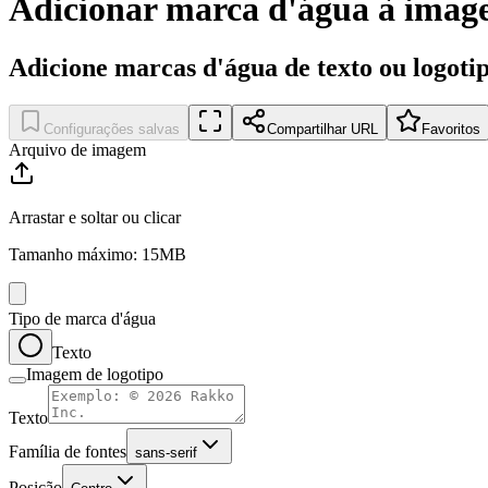
Adicionar marca d'água à ima
Adicione marcas d'água de texto ou logoti
Configurações salvas
Compartilhar URL
Favoritos
Arquivo de imagem
Arrastar e soltar ou clicar
Tamanho máximo: 15MB
Tipo de marca d'água
Texto
Imagem de logotipo
Texto
Família de fontes
sans-serif
Posição