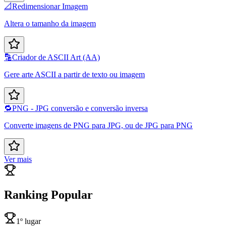
📐
Redimensionar Imagem
Altera o tamanho da imagem
🔡
Criador de ASCII Art (AA)
Gere arte ASCII a partir de texto ou imagem
🔁
PNG - JPG conversão e conversão inversa
Converte imagens de PNG para JPG, ou de JPG para PNG
Ver mais
Ranking Popular
1º lugar