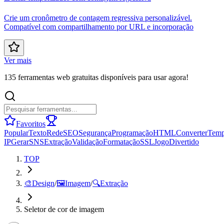
Crie um cronômetro de contagem regressiva personalizável.
Compatível com compartilhamento por URL e incorporação
Ver mais
135 ferramentas web gratuitas disponíveis para usar agora!
Favoritos
Popular
Texto
Rede
SEO
Segurança
Programação
HTML
Converter
Tem
IP
Gerar
SNS
Extração
Validação
Formatação
SSL
Jogo
Divertido
TOP
🎨
Design
/
🖼️
Imagem
/
🔍
Extração
Seletor de cor de imagem