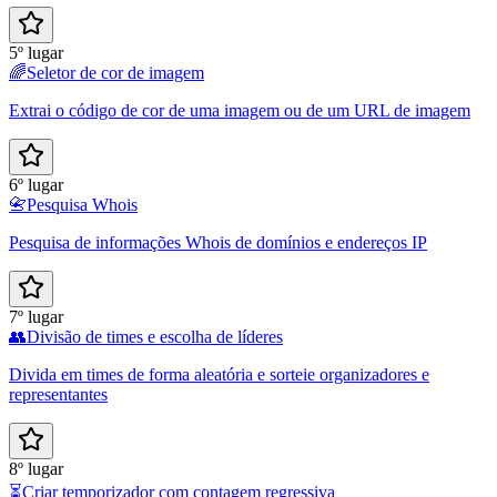
5º lugar
🌈
Seletor de cor de imagem
Extrai o código de cor de uma imagem ou de um URL de imagem
6º lugar
📇
Pesquisa Whois
Pesquisa de informações Whois de domínios e endereços IP
7º lugar
👥
Divisão de times e escolha de líderes
Divida em times de forma aleatória e sorteie organizadores e
representantes
8º lugar
⏳
Criar temporizador com contagem regressiva