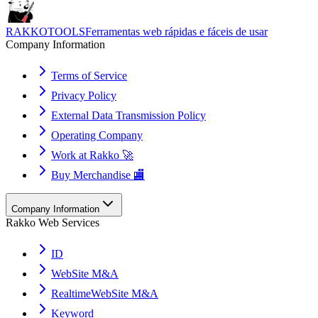
RAKKOTOOLS
Ferramentas web rápidas e fáceis de usar
Company Information
Terms of Service
Privacy Policy
External Data Transmission Policy
Operating Company
Work at Rakko 🚀
Buy Merchandise 🏬
Company Information
Rakko Web Services
ID
WebSite M&A
RealtimeWebSite M&A
Keyword