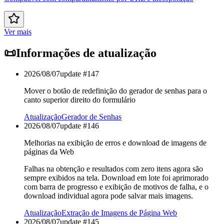
Ver mais
📜
Informações de atualização
2026/08/07
update #
147
Mover o botão de redefinição do gerador de senhas para o
canto superior direito do formulário
Atualização
Gerador de Senhas
2026/08/07
update #
146
Melhorias na exibição de erros e download de imagens de
páginas da Web
Falhas na obtenção e resultados com zero itens agora são
sempre exibidos na tela. Download em lote foi aprimorado
com barra de progresso e exibição de motivos de falha, e o
download individual agora pode salvar mais imagens.
Atualização
Extração de Imagens de Página Web
2026/08/07
update #
145