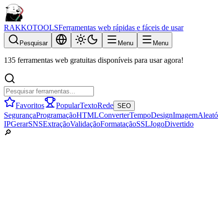
RAKKOTOOLS
Ferramentas web rápidas e fáceis de usar
Pesquisar
Menu
Menu
135 ferramentas web gratuitas disponíveis para usar agora!
Favoritos
Popular
Texto
Rede
SEO
Segurança
Programação
HTML
Converter
Tempo
Design
Imagem
Aleató
IP
Gerar
SNS
Extração
Validação
Formatação
SSL
Jogo
Divertido
🔎