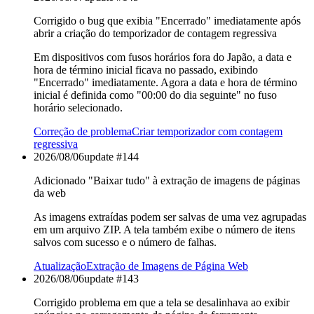
Corrigido o bug que exibia "Encerrado" imediatamente após
abrir a criação do temporizador de contagem regressiva
Em dispositivos com fusos horários fora do Japão, a data e
hora de término inicial ficava no passado, exibindo
"Encerrado" imediatamente. Agora a data e hora de término
inicial é definida como "00:00 do dia seguinte" no fuso
horário selecionado.
Correção de problema
Criar temporizador com contagem
regressiva
2026/08/06
update #
144
Adicionado "Baixar tudo" à extração de imagens de páginas
da web
As imagens extraídas podem ser salvas de uma vez agrupadas
em um arquivo ZIP. A tela também exibe o número de itens
salvos com sucesso e o número de falhas.
Atualização
Extração de Imagens de Página Web
2026/08/06
update #
143
Corrigido problema em que a tela se desalinhava ao exibir