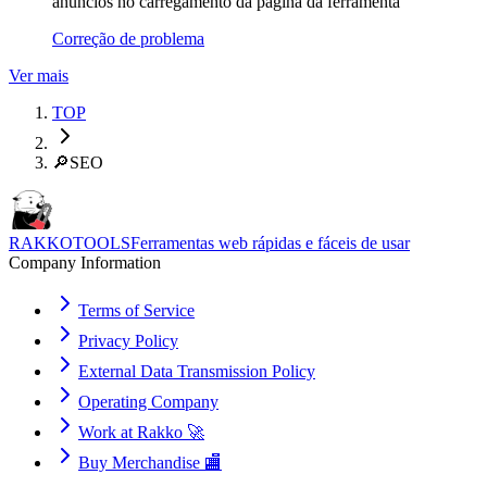
anúncios no carregamento da página da ferramenta
Correção de problema
Ver mais
TOP
🔎
SEO
RAKKOTOOLS
Ferramentas web rápidas e fáceis de usar
Company Information
Terms of Service
Privacy Policy
External Data Transmission Policy
Operating Company
Work at Rakko 🚀
Buy Merchandise 🏬