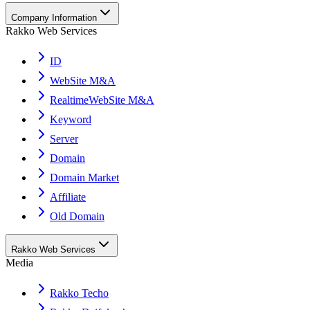
Company Information
Rakko Web Services
ID
WebSite M&A
RealtimeWebSite M&A
Keyword
Server
Domain
Domain Market
Affiliate
Old Domain
Rakko Web Services
Media
Rakko Techo