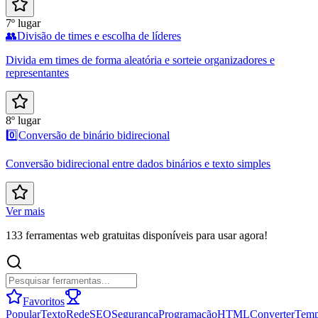
7º lugar
👥
Divisão de times e escolha de líderes
Divida em times de forma aleatória e sorteie organizadores e
representantes
8º lugar
0️⃣
Conversão de binário bidirecional
Conversão bidirecional entre dados binários e texto simples
Ver mais
133 ferramentas web gratuitas disponíveis para usar agora!
Favoritos
Popular
Texto
Rede
SEO
Segurança
Programação
HTML
Converter
Tem