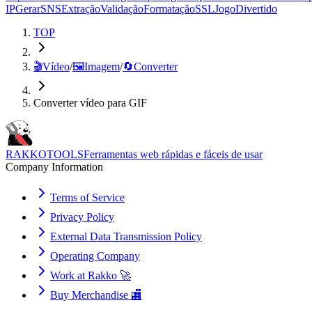
IP
Gerar
SNS
Extração
Validação
Formatação
SSL
Jogo
Divertido
TOP
🎬
Vídeo
/
🖼️
Imagem
/
🔄
Converter
Converter vídeo para GIF
RAKKOTOOLS
Ferramentas web rápidas e fáceis de usar
Company Information
Terms of Service
Privacy Policy
External Data Transmission Policy
Operating Company
Work at Rakko 🚀
Buy Merchandise 🏬