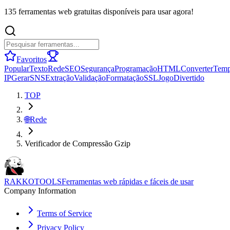
135 ferramentas web gratuitas disponíveis para usar agora!
Favoritos
Popular
Texto
Rede
SEO
Segurança
Programação
HTML
Converter
Tem
IP
Gerar
SNS
Extração
Validação
Formatação
SSL
Jogo
Divertido
TOP
🌐
Rede
Verificador de Compressão Gzip
RAKKOTOOLS
Ferramentas web rápidas e fáceis de usar
Company Information
Terms of Service
Privacy Policy