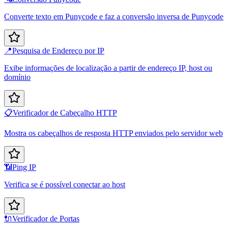
Converte texto em Punycode e faz a conversão inversa de Punycode
📍
Pesquisa de Endereço por IP
Exibe informações de localização a partir de endereço IP, host ou
domínio
📋
Verificador de Cabeçalho HTTP
Mostra os cabeçalhos de resposta HTTP enviados pelo servidor web
📶
Ping IP
Verifica se é possível conectar ao host
🔌
Verificador de Portas