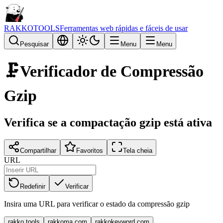
RAKKOTOOLS
Ferramentas web rápidas e fáceis de usar
Pesquisar
Menu
Menu
🗜️
Verificador de Compressão
Gzip
Verifica se a compactação gzip está ativa
Compartilhar
Favoritos
Tela cheia
URL
Redefinir
Verificar
Insira uma URL para verificar o estado da compressão gzip
rakko.tools
rakkoma.com
rakkokeyword.com