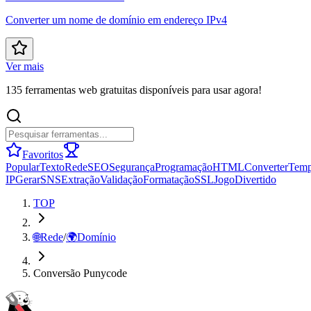
Converter um nome de domínio em endereço IPv4
Ver mais
135 ferramentas web gratuitas disponíveis para usar agora!
Favoritos
Popular
Texto
Rede
SEO
Segurança
Programação
HTML
Converter
Tem
IP
Gerar
SNS
Extração
Validação
Formatação
SSL
Jogo
Divertido
TOP
🌐
Rede
/
🌍
Domínio
Conversão Punycode