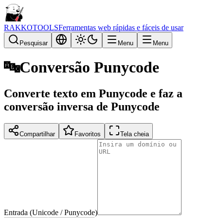
RAKKOTOOLS
Ferramentas web rápidas e fáceis de usar
Pesquisar
Menu
Menu
🔤
Conversão Punycode
Converte texto em Punycode e faz a
conversão inversa de Punycode
Compartilhar
Favoritos
Tela cheia
Entrada (Unicode / Punycode)