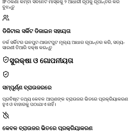
IP ଠିକଣା କିମ୍ବା ସବନେଟ ମାସ୍କକୁ ୨ ଆଧାରୀ ରୂପକୁ ରୂପାନ୍ତର କରି
ବୁଝନ୍ତୁ
ଡିଜିଟାଲ ସର୍କିଟ ଡିଜାଇନ ସହାୟତା
ତର୍କ ସର୍କିଟର ଇନପୁଟ-ଆଉଟପୁଟ ମୂଲ୍ୟ ଆଧାର ରୂପାନ୍ତର କରି, ସତ୍ୟ-
ସାରଣୀ ତିଆରି ଦକ୍ଷ କରନ୍ତୁ
ସୁରକ୍ଷା ଓ ଗୋପନୀୟତା
ସମ୍ପୂର୍ଣ୍ଣ ବ୍ରାଉଜରରେ
ପ୍ରବିଷ୍ଟ ତଥ୍ୟ କେବଳ ଆପଣଙ୍କ ବ୍ରାଉଜର ଭିତରେ ପ୍ରକ୍ରିୟାକରଣ
ହୁଏ ଓ ବାହାରକୁ ପଠାଯାଏ ନାହିଁ।
କେବଳ ବ୍ରାଉଜର ଭିତରେ ପ୍ରକ୍ରିୟାକରଣ