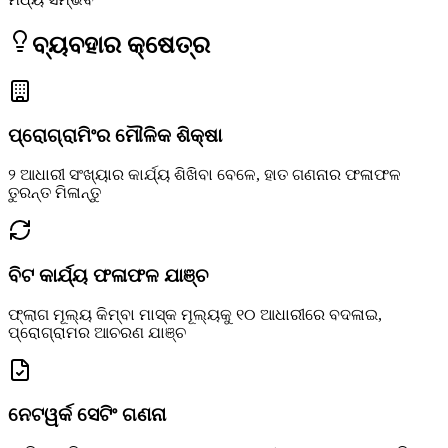
ବ୍ୟବହାର କ୍ଷେତ୍ର
ପ୍ରୋଗ୍ରାମିଂର ମୌଳିକ ଶିକ୍ଷା
୨ ଆଧାରୀ ସଂଖ୍ୟାର କାର୍ଯ୍ୟ ଶିଖିବା ବେଳେ, ହାତ ଗଣନାର ଫଳାଫଳ
ତୁରନ୍ତ ମିଳାନ୍ତୁ
ବିଟ କାର୍ଯ୍ୟ ଫଳାଫଳ ଯାଞ୍ଚ
ଫ୍ଲାଗ ମୂଲ୍ୟ କିମ୍ବା ମାସ୍କ ମୂଲ୍ୟକୁ ୧୦ ଆଧାରୀରେ ବଦଳାଇ,
ପ୍ରୋଗ୍ରାମର ଆଚରଣ ଯାଞ୍ଚ
ନେଟୱର୍କ ସେଟିଂ ଗଣନା