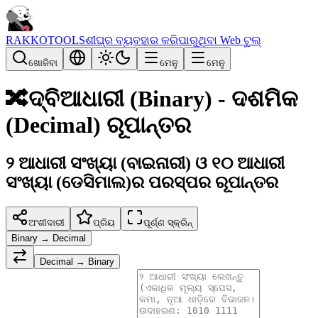
RAKKOTOOLS
ଶୀଘ୍ର ବ୍ୟବହାର କରିପାରୁଥିବା Web ଟୁଲ୍
ଖୋଜିବା
ମେନୁ
ମେନୁ
🔀
ଦ୍ବିଆଧାରୀ (Binary) - ଦଶମିକ
(Decimal) ରୂପାନ୍ତର
୨ ଆଧାରୀ ସଂଖ୍ୟା (ବାଇନାରୀ) ଓ ୧୦ ଆଧାରୀ
ସଂଖ୍ୟା (ଡେସିମାଲ)ର ପରସ୍ପର ରୂପାନ୍ତର
ଅଂଶୀଦାରୀ
ପ୍ରିୟ
ପୂର୍ଣ୍ଣ ସ୍କ୍ରିନ୍
Binary → Decimal
Decimal → Binary