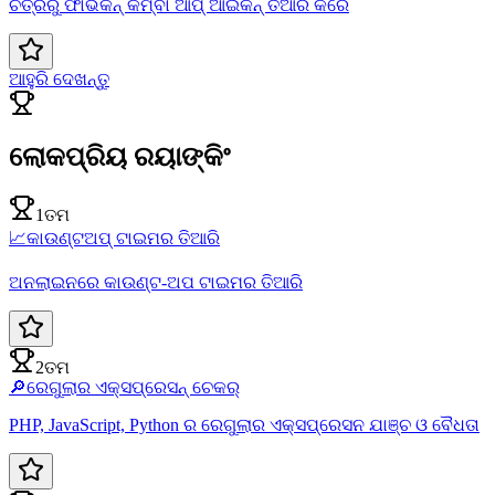
ଚିତ୍ରରୁ ଫାଭିକନ୍ କିମ୍ବା ଆପ୍ ଆଇକନ୍ ତିଆରି କରେ
ଆହୁରି ଦେଖନ୍ତୁ
ଲୋକପ୍ରିୟ ରୟାଙ୍କିଂ
1ତମ
📈
କାଉଣ୍ଟଅପ୍ ଟାଇମର ତିଆରି
ଅନଲାଇନରେ କାଉଣ୍ଟ-ଅପ ଟାଇମର ତିଆରି
2ତମ
🔎
ରେଗୁଲାର ଏକ୍ସପ୍ରେସନ୍ ଚେକର୍
PHP, JavaScript, Python ର ରେଗୁଲାର ଏକ୍ସପ୍ରେସନ ଯାଞ୍ଚ ଓ ବୈଧତା