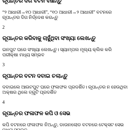
ରୂପାନ୍ତର ଦିଗ ବଟନ ବାଛନ୍ତୁ
“୨ ଆଧାରୀ→୧୦ ଆଧାରୀ”, “୧୦ ଆଧାରୀ→୨ ଆଧାରୀ” ବଟନରେ
ରୂପାନ୍ତର ଦିଗ ନିର୍ଦ୍ଦେଶ କରନ୍ତୁ
2
ରୂପାନ୍ତର କରିବାକୁ ଚାହୁଁଥିବା ସଂଖ୍ୟା ଲେଖନ୍ତୁ
ଇନପୁଟ ଘରେ ସଂଖ୍ୟା ଲେଖନ୍ତୁ। ସ୍ୟାମ୍ପଲ ମୂଲ୍ୟ କ୍ଲିକ କରି
ପରୀକ୍ଷା ମଧ୍ୟ ସମ୍ଭବ
3
ରୂପାନ୍ତର ବଟନ ଦବାଇ ଚଲାନ୍ତୁ
ଦବାଇଲେ ଆଉଟପୁଟ ଘରେ ଫଳାଫଳ ପ୍ରଦର୍ଶିତ। ରୂପାନ୍ତର ନ ହେଉଥିବା
ଅକ୍ଷର ଥିଲେ ତ୍ରୁଟି ପ୍ରଦର୍ଶିତ
4
ରୂପାନ୍ତର ଫଳାଫଳ କପି ଓ ସେଭ
କପି ବଟନରେ ଫଳାଫଳ ନିଅନ୍ତୁ, ଡାଉନଲୋଡ ବଟନରେ ଟେକ୍ସଟ ସେଭ
ମଧ୍ୟ ସମ୍ଭବ