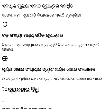
ଏକାଧିକ ମୂଲ୍ୟ ଏକାଠି ରୂପାନ୍ତର ସମର୍ଥିତ
ସ୍ପେସ, କମା, ନୂଆ ଧାଡ଼ି ବିଭାଜନରେ ଏକାଠି ପ୍ରକ୍ରିୟା
ବଡ଼ ସଂଖ୍ୟା ମଧ୍ୟ ସଠିକ ରୂପାନ୍ତର
ବିଶାଳ ଅଙ୍କ ସଂଖ୍ୟାରେ ମଧ୍ୟ ତ୍ରୁଟି ବିନା ଗଣନା କରୁଥିବା ପଦ୍ଧତି
ଗ୍ରହଣ
ପୂର୍ଣ୍ଣ-ଓସାର ସଂଖ୍ୟାର ସ୍ୱୟଂ ଅର୍ଦ୍ଧ-ଓସାର ସଂଶୋଧନ
୦ କିମ୍ବା ୧ ପୂର୍ଣ୍ଣ-ଓସାର ସଂଖ୍ୟା ମଧ୍ୟ ସିଧାସଳଖ ଲେଖାଯାଇ ପାରେ
ବ୍ୟବହାର ବିଧି
1