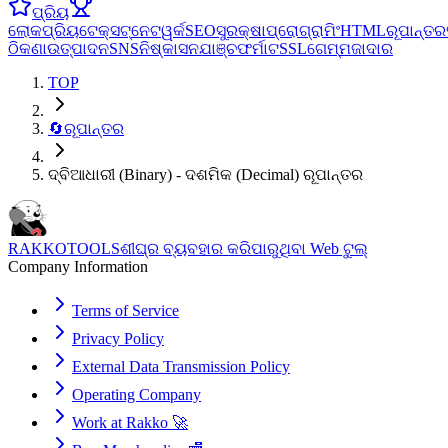
ପ୍ରିୟ
ଲୋକପ୍ରିୟ
ଟେକ୍ସଟ୍
ନେଟୱର୍କ
SEO
ସୁରକ୍ଷା
ପ୍ରୋଗ୍ରାମିଂ
HTML
ରୂପାନ୍ତର
ଠିକଣା
ଉତ୍ପାଦନ
SNS
ନିଷ୍କାସନ
ଯାଞ୍ଚ
ଫର୍ମାଟ
SSL
ଗେମ୍
ମଜାଦାର
TOP
🔄
ରୂପାନ୍ତର
ଦ୍ବିଆଧାରୀ (Binary) - ଦଶମିକ (Decimal) ରୂପାନ୍ତର
RAKKOTOOLS
ଶୀଘ୍ର ବ୍ୟବହାର କରିପାରୁଥିବା Web ଟୁଲ୍
Company Information
Terms of Service
Privacy Policy
External Data Transmission Policy
Operating Company
Work at Rakko 🚀