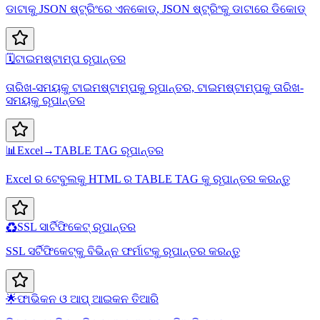
ଡାଟାକୁ JSON ଷ୍ଟ୍ରିଂରେ ଏନକୋଡ୍, JSON ଷ୍ଟ୍ରିଂକୁ ଡାଟାରେ ଡିକୋଡ୍
🗓️
ଟାଇମଷ୍ଟାମ୍ପ ରୂପାନ୍ତର
ତାରିଖ-ସମୟକୁ ଟାଇମଷ୍ଟାମ୍ପକୁ ରୂପାନ୍ତର, ଟାଇମଷ୍ଟାମ୍ପକୁ ତାରିଖ-
ସମୟକୁ ରୂପାନ୍ତର
📊
Excel→TABLE TAG ରୂପାନ୍ତର
Excel ର ଟେବୁଲକୁ HTML ର TABLE TAG କୁ ରୂପାନ୍ତର କରନ୍ତୁ
♻️
SSL ସାର୍ଟିଫିକେଟ୍ ରୂପାନ୍ତର
SSL ସର୍ଟିଫିକେଟ୍‌କୁ ବିଭିନ୍ନ ଫର୍ମାଟକୁ ରୂପାନ୍ତର କରନ୍ତୁ
🌟
ଫାଭିକନ ଓ ଆପ୍ ଆଇକନ ତିଆରି