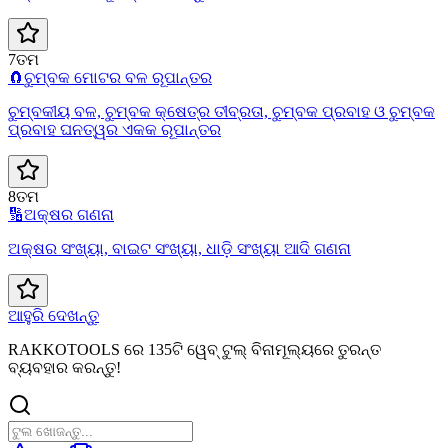
7ତମ
🧲
ଚୁମ୍ବକ ମୋଟର ବଳ ରୂପାନ୍ତର
ଚୁମ୍ବକୀୟ ବଳ, ଚୁମ୍ବକ କ୍ଷେତ୍ର ତୀବ୍ରତା, ଚୁମ୍ବକ ପ୍ରବାହ ଓ ଚୁମ୍ବକ
ପ୍ରବାହ ଘନତ୍ୱର ଏକକ ରୂପାନ୍ତର
8ତମ
🔢
ଅକ୍ଷର ଗଣନା
ଅକ୍ଷର ସଂଖ୍ୟା, ବାଇଟ ସଂଖ୍ୟା, ଧାଡ଼ି ସଂଖ୍ୟା ଆଦି ଗଣନା
ଆହୁରି ଦେଖନ୍ତୁ
RAKKOTOOLS ରେ 135ଟି ୱେବ୍ ଟୁଲ୍ ବିନାମୂଲ୍ୟରେ ତୁରନ୍ତ
ବ୍ୟବହାର କରନ୍ତୁ!