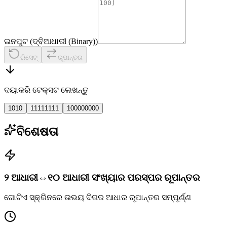
ଇନପୁଟ (ଦ୍ବିଆଧାରୀ (Binary))
ରିସେଟ୍
ରୂପାନ୍ତର
ଦୟାକରି ଟେକ୍ସଟ ଲେଖନ୍ତୁ
1010
11111111
100000000
ବିଶେଷତା
୨ ଆଧାରୀ⇔୧୦ ଆଧାରୀ ସଂଖ୍ୟାର ପରସ୍ପର ରୂପାନ୍ତର
ଗୋଟିଏ ସ୍କ୍ରିନରେ ଉଭୟ ଦିଗର ଆଧାର ରୂପାନ୍ତର ସମ୍ପୂର୍ଣ୍ଣ