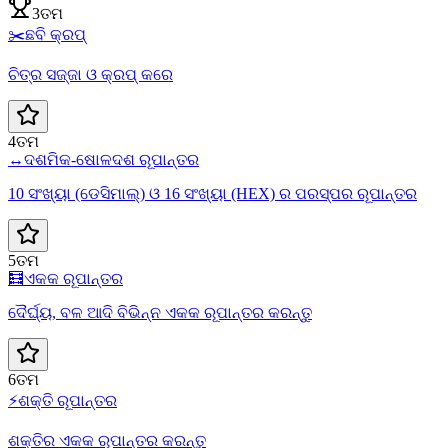
3ତମ
✂️
ଛବି କ୍ରପ୍
ଚିତ୍ର ସଜ୍ଜା ଓ କ୍ରପ୍ କରେ
4ତମ
↔️
ଦଶମିକ-ଷୋଳଦଶ ରୂପାନ୍ତର
10 ସଂଖ୍ୟା (ଡେସିମାଲ୍) ଓ 16 ସଂଖ୍ୟା (HEX) ର ପରସ୍ପର ରୂପାନ୍ତର
5ତମ
🧮
ଏକକ ରୂପାନ୍ତର
ଦୈର୍ଘ୍ୟ, ବଳ ଆଦି ବିଭିନ୍ନ ଏକକ ରୂପାନ୍ତର କରନ୍ତୁ
6ତମ
⚡
ଶକ୍ତି ରୂପାନ୍ତର
ଶକ୍ତିର ଏକକ ରୂପାନ୍ତର କରନ୍ତୁ