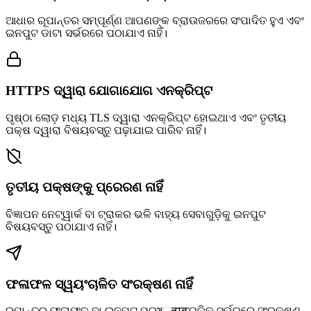
ଆଧାର ରୂପାନ୍ତର ସମ୍ପୂର୍ଣ୍ଣ ଆପଣଙ୍କ ବ୍ରାଉଜରରେ ସଂପାଦିତ ହୁଏ ଏବଂ
ଇନପୁଟ ଡାଟା ସର୍ଭରରେ ପଠାଯାଏ ନାହିଁ।
HTTPS ଦ୍ୱାରା ଯୋଗାଯୋଗ ଏନକ୍ରିପ୍ଟ
ପୃଷ୍ଠା ଲୋଡ଼ ମଧ୍ୟ TLS ଦ୍ୱାରା ଏନକ୍ରିପ୍ଟ ହୋଇଥାଏ ଏବଂ ତୃତୀୟ
ପକ୍ଷ ଦ୍ୱାରା ବିଷୟବସ୍ତୁ ପଢ଼ାଯାଇ ପାରିବ ନାହିଁ।
ତୃତୀୟ ପକ୍ଷଙ୍କୁ ପ୍ରେରଣ ନାହିଁ
ବିଜ୍ଞାପନ ନେଟ୍‌ୱାର୍କ ବା ଟ୍ରାକର ଭଳି ବାହ୍ୟ ସେବାଗୁଡ଼ିକୁ ଇନପୁଟ
ବିଷୟବସ୍ତୁ ପଠାଯାଏ ନାହିଁ।
ଫଳାଫଳ ସ୍ୱୟଂଚାଳିତ ସଂରକ୍ଷଣ ନାହିଁ
ରୂପାନ୍ତର ଫଳାଫଳ ବା ଇନପୁଟ ପ୍ରস्तावଗୁଡ଼ିକ ସର୍ଭରରେ ସଂରକ୍ଷଣ