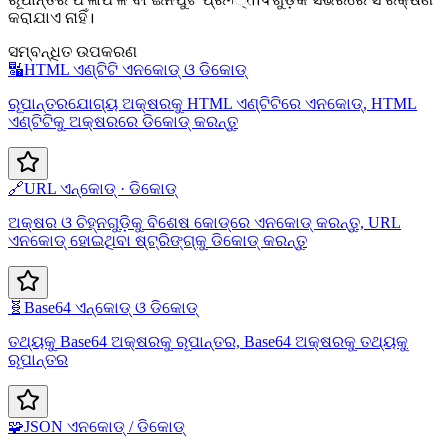
କରାଯାଏ ନାହିଁ।
ସମ୍ବନ୍ଧିତ ଉପକରଣ
🔣
HTML ଏଣ୍ଟିଟି ଏନକୋଡ୍ ଓ ଡିକୋଡ୍
ରୂପାନ୍ତରଯୋଗ୍ୟ ଅକ୍ଷରକୁ HTML ଏଣ୍ଟିଟିରେ ଏନକୋଡ୍, HTML
ଏଣ୍ଟିଟିକୁ ଅକ୍ଷରରେ ଡିକୋଡ୍ କରନ୍ତୁ
🔗
URL ଏନ୍‌କୋଡ୍ · ଡିକୋଡ୍
ଅକ୍ଷର ଓ ଚିହ୍ନଗୁଡ଼ିକୁ ବିଶେଷ କୋଡ୍‌ରେ ଏନକୋଡ୍ କରନ୍ତୁ, URL
ଏନକୋଡ୍ ହୋଇଥିବା ଷ୍ଟ୍ରିଙ୍ଗ୍‌କୁ ଡିକୋଡ୍ କରନ୍ତୁ
🧬
Base64 ଏନ୍‌କୋଡ୍ ଓ ଡିକୋଡ୍
ତଥ୍ୟକୁ Base64 ଅକ୍ଷରକୁ ରୂପାନ୍ତର, Base64 ଅକ୍ଷରକୁ ତଥ୍ୟକୁ
ରୂପାନ୍ତର
🧩
JSON ଏନକୋଡ୍ / ଡିକୋଡ୍