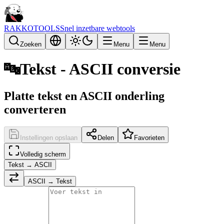
RAKKOTOOLS
Snel inzetbare webtools
Zoeken
Menu
Menu
🔤
Tekst - ASCII conversie
Platte tekst en ASCII onderling
converteren
Instellingen opslaan
Delen
Favorieten
Volledig scherm
Tekst → ASCII
ASCII → Tekst