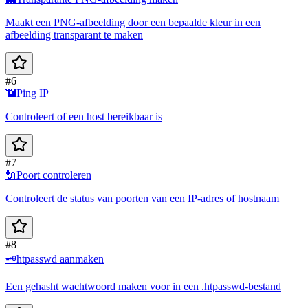
Maakt een PNG-afbeelding door een bepaalde kleur in een
afbeelding transparant te maken
#6
📶
Ping IP
Controleert of een host bereikbaar is
#7
🔌
Poort controleren
Controleert de status van poorten van een IP-adres of hostnaam
#8
🗝️
htpasswd aanmaken
Een gehasht wachtwoord maken voor in een .htpasswd-bestand