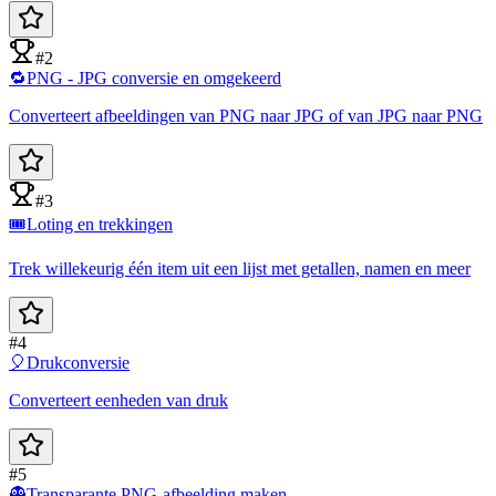
#2
🔁
PNG - JPG conversie en omgekeerd
Converteert afbeeldingen van PNG naar JPG of van JPG naar PNG
#3
🎟️
Loting en trekkingen
Trek willekeurig één item uit een lijst met getallen, namen en meer
#4
🎈
Drukconversie
Converteert eenheden van druk
#5
👻
Transparante PNG-afbeelding maken