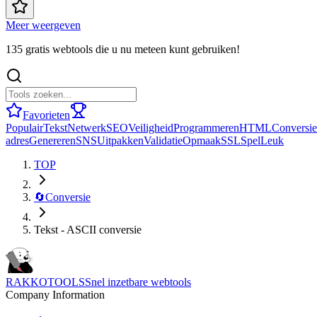
Meer weergeven
135 gratis webtools die u nu meteen kunt gebruiken!
Favorieten
Populair
Tekst
Netwerk
SEO
Veiligheid
Programmeren
HTML
Conversie
adres
Genereren
SNS
Uitpakken
Validatie
Opmaak
SSL
Spel
Leuk
TOP
🔄
Conversie
Tekst - ASCII conversie
RAKKOTOOLS
Snel inzetbare webtools
Company Information