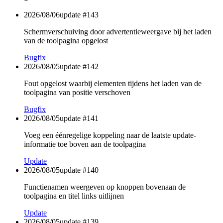
2026/08/06
update #
143
Schermverschuiving door advertentieweergave bij het laden
van de toolpagina opgelost
Bugfix
2026/08/05
update #
142
Fout opgelost waarbij elementen tijdens het laden van de
toolpagina van positie verschoven
Bugfix
2026/08/05
update #
141
Voeg een éénregelige koppeling naar de laatste update-
informatie toe boven aan de toolpagina
Update
2026/08/05
update #
140
Functienamen weergeven op knoppen bovenaan de
toolpagina en titel links uitlijnen
Update
2026/08/05
update #
139