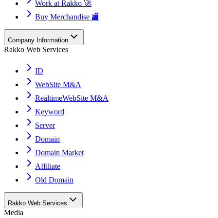
Work at Rakko 🚀
Buy Merchandise 🏬
Company Information
Rakko Web Services
ID
WebSite M&A
RealtimeWebSite M&A
Keyword
Server
Domain
Domain Market
Affiliate
Old Domain
Rakko Web Services
Media