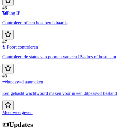
#6
📶
Ping IP
Controleert of een host bereikbaar is
#7
🔌
Poort controleren
Controleert de status van poorten van een IP-adres of hostnaam
#8
🗝️
htpasswd aanmaken
Een gehasht wachtwoord maken voor in een .htpasswd-bestand
Meer weergeven
📜
Updates