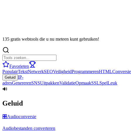
135 gratis webtools die u nu meteen kunt gebruiken!
Favorieten
Populair
Tekst
Netwerk
SEO
Veiligheid
Programmeren
HTML
Conversie
IP-
Geluid
adres
Genereren
SNS
Uitpakken
Validatie
Opmaak
SSL
Spel
Leuk
🔊
Geluid
🎛️
Audioconversie
Audiobestanden converteren