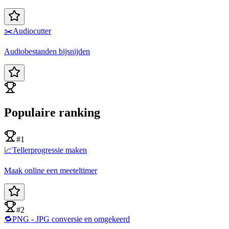
✂️
Audiocutter
Audiobestanden bijsnijden
Populaire ranking
#1
📈
Tellerprogressie maken
Maak online een meeteltimer
#2
🔁
PNG - JPG conversie en omgekeerd