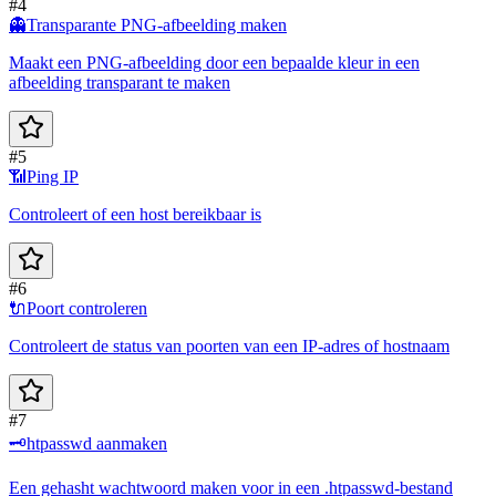
#4
👻
Transparante PNG-afbeelding maken
Maakt een PNG-afbeelding door een bepaalde kleur in een
afbeelding transparant te maken
#5
📶
Ping IP
Controleert of een host bereikbaar is
#6
🔌
Poort controleren
Controleert de status van poorten van een IP-adres of hostnaam
#7
🗝️
htpasswd aanmaken
Een gehasht wachtwoord maken voor in een .htpasswd-bestand