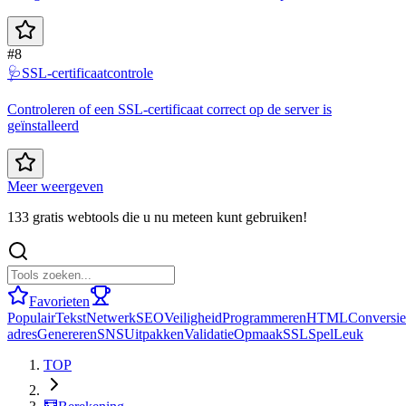
#8
🩺
SSL-certificaatcontrole
Controleren of een SSL-certificaat correct op de server is
geïnstalleerd
Meer weergeven
133 gratis webtools die u nu meteen kunt gebruiken!
Favorieten
Populair
Tekst
Netwerk
SEO
Veiligheid
Programmeren
HTML
Conversie
adres
Genereren
SNS
Uitpakken
Validatie
Opmaak
SSL
Spel
Leuk
TOP