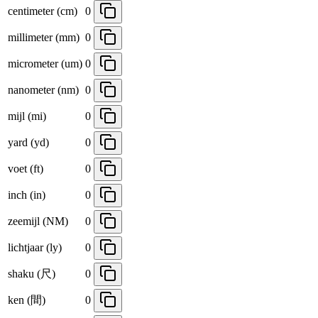
centimeter (cm)
0
millimeter (mm)
0
micrometer (um)
0
nanometer (nm)
0
mijl (mi)
0
yard (yd)
0
voet (ft)
0
inch (in)
0
zeemijl (NM)
0
lichtjaar (ly)
0
shaku (尺)
0
ken (間)
0