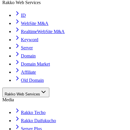
Rakko Web Services
ID
WebSite M&A
RealtimeWebSite M&A
Keyword
Server
Domain
Domain Market
Affiliate
Old Domain
Rakko Web Services
Media
Rakko Techo
Rakko Daifukucho
Server Plus