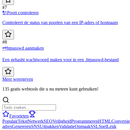
#7
🔌
Poort controleren
Controleert de status van poorten van een IP-adres of hostnaam
#8
🗝️
htpasswd aanmaken
Een gehasht wachtwoord maken voor in een .htpasswd-bestand
Meer weergeven
135 gratis webtools die u nu meteen kunt gebruiken!
Favorieten
Populair
Tekst
Netwerk
SEO
Veiligheid
Programmeren
HTML
Conversie
adres
Genereren
SNS
Uitpakken
Validatie
Opmaak
SSL
Spel
Leuk