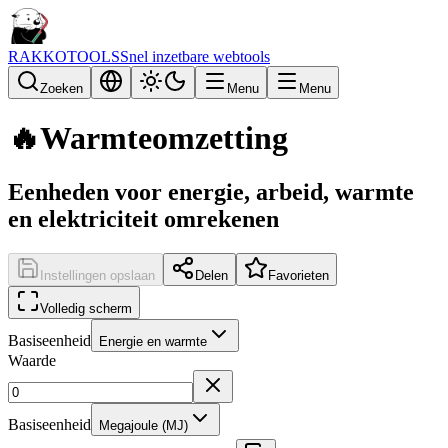
RAKKOTOOLS
Snel inzetbare webtools
Zoeken
Menu
Menu
🔥
Warmteomzetting
Eenheden voor energie, arbeid, warmte
en elektriciteit omrekenen
Instellingen opslaan
Delen
Favorieten
Volledig scherm
Basiseenheid
Energie en warmte
Waarde
Basiseenheid
Megajoule (MJ)