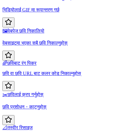
भिडियोलाई GIF मा रूपान्तरण गर्छ
🖼️
वेबपेज छवि निकालियो
वेबसाइटमा भएका सबै छवि निकाल्नुहोस्
🌈
छविबाट रंग पिकर
छवि वा छवि URL बाट कलर कोड निकाल्नुहोस्
✂️
छविलाई क्रप गर्नुहोस्
छवि प्रशोधन・काट्नुहोस्
📐
तस्वीर रिसाइज