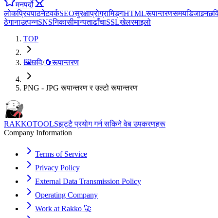
मनपर्दो
लोकप्रिय
पाठ
नेटवर्क
SEO
सुरक्षा
प्रोग्रामिङ्ग
HTML
रूपान्तरण
समय
डिजाइन
छव
ठेगाना
उत्पन्न
SNS
निकासी
मान्यता
ढाँचा
SSL
खेल
रमाइलो
TOP
🖼️
छवि
/
🔄
रूपान्तरण
PNG - JPG रूपान्तरण र उल्टो रूपान्तरण
RAKKOTOOLS
झट्टै प्रयोग गर्न सकिने वेब उपकरणहरू
Company Information
Terms of Service
Privacy Policy
External Data Transmission Policy
Operating Company
Work at Rakko 🚀