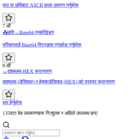
पाठ वा छविबाट ASCII कला उत्पन्न गर्नुहोस्
7 औं
📤
छवि→Base64 एन्कोडिङ्ग
तस्बिरलाई Base64 स्ट्रिङमा एनकोड गर्नुहोस्
8 औं
↔️
दशमलव-HEX रूपान्तरण
दशमलव (डेसिमल) र हेक्साडेसिमल (HEX) को परस्पर रूपान्तरण
थप हेर्नुहोस्
135वटा वेब उपकरणहरू नि:शुल्क र अहिले उपलब्ध छन्!