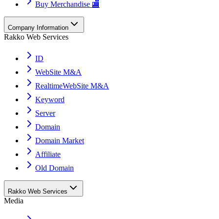
Buy Merchandise 🏬
Company Information
Rakko Web Services
ID
WebSite M&A
RealtimeWebSite M&A
Keyword
Server
Domain
Domain Market
Affiliate
Old Domain
Rakko Web Services
Media