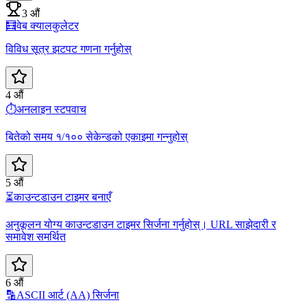
3 औं
🧮
वेब क्यालकुलेटर
विविध सूत्र झटपट गणना गर्नुहोस्
4 औं
⏱️
अनलाइन स्टपवाच
बितेको समय १/१०० सेकेन्डको एकाइमा गन्नुहोस्
5 औं
⏳
काउन्टडाउन टाइमर बनाएँ
अनुकूलन योग्य काउन्टडाउन टाइमर सिर्जना गर्नुहोस्। URL साझेदारी र
समावेश समर्थित
6 औं
🔡
ASCII आर्ट (AA) सिर्जना