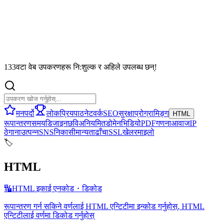
133वटा वेब उपकरणहरू नि:शुल्क र अहिले उपलब्ध छन्!
मनपर्दो
लोकप्रिय
पाठ
नेटवर्क
SEO
सुरक्षा
प्रोग्रामिङ्ग
HTML
रूपान्तरण
समय
डिजाइन
छवि
अनियमित
डोमेन
भिडियो
PDF
गणना
आवाज
IP
ठेगाना
उत्पन्न
SNS
निकासी
मान्यता
ढाँचा
SSL
खेल
रमाइलो
🏷️
HTML
🔣
HTML इकाई एनकोड・डिकोड
रूपान्तरण गर्न सकिने वर्णलाई HTML एन्टिटीमा इन्कोड गर्नुहोस्, HTML
एन्टिटीलाई वर्णमा डिकोड गर्नुहोस्