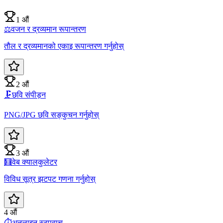
1 औं
⚖️
वजन र द्रव्यमान रूपान्तरण
तौल र द्रव्यमानको एकाइ रूपान्तरण गर्नुहोस्
2 औं
🗜️
छवि संपीड़न
PNG/JPG छवि सङ्कुचन गर्नुहोस्
3 औं
🧮
वेब क्यालकुलेटर
विविध सूत्र झटपट गणना गर्नुहोस्
4 औं
⏱️
अनलाइन स्टपवाच