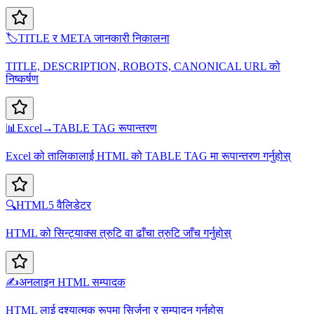
🏷️
TITLE र META जानकारी निकालना
TITLE, DESCRIPTION, ROBOTS, CANONICAL URL को
निष्कर्षण
📊
Excel→TABLE TAG रूपान्तरण
Excel को तालिकालाई HTML को TABLE TAG मा रूपान्तरण गर्नुहोस्
🔍
HTML5 वैलिडेटर
HTML को सिन्ट्याक्स त्रुटि वा ढाँचा त्रुटि जाँच गर्नुहोस्
✍️
अनलाइन HTML सम्पादक
HTML लाई दृश्यात्मक रूपमा सिर्जना र सम्पादन गर्नुहोस्