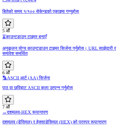
बितेको समय १/१०० सेकेन्डको एकाइमा गन्नुहोस्
5 औं
⏳
काउन्टडाउन टाइमर बनाएँ
अनुकूलन योग्य काउन्टडाउन टाइमर सिर्जना गर्नुहोस्। URL साझेदारी र
समावेश समर्थित
6 औं
🔡
ASCII आर्ट (AA) सिर्जना
पाठ वा छविबाट ASCII कला उत्पन्न गर्नुहोस्
7 औं
↔️
दशमलव-HEX रूपान्तरण
दशमलव (डेसिमल) र हेक्साडेसिमल (HEX) को परस्पर रूपान्तरण