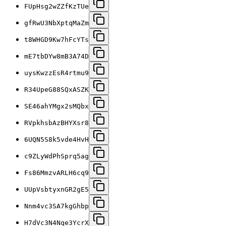
FUpHsg2wZZfKzTUe
gfRwU3NbXptqMaZm
t8WHGD9Kw7hFcYTs
mE7tbDYw8mB3A74D
uysKwzzEsR4rtmu9
R34UpeG88SQxASZK
SE46ahYMgx2sMQbx
RVpkhsbAzBHYXsr8
6UQN5S8k5vde4HvH
c9ZLyWdPhSprq5ag
Fs86MmzvARLH6cq9
UUpVsbtyxnGR2gE5
Nnm4vc3SA7kgGhbp
H7dVc3N4Nqe3YcrX