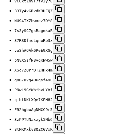
vCCxtZh9T7fv2y78
B3Ty4vGRvdK9UFQZ
NU94TXZbwxez7DY8
7s3ySC7gsRagmkaB
37RSDfmeLqnuRb3x
va3hAQAk6PeE9XSg
pNvX5sfN8vqKNW5w
XSc7ZQrrDTZHHx4m
g8B7DVg4UPqsf49C
PNwL9GYWhfbvLYVf
qfbfDKLXQe7KEN82
F92hgbuAgNMCC9r5
3zPPTUNaxzyk5Nb6
8tMKMxkv8QZCGVxR