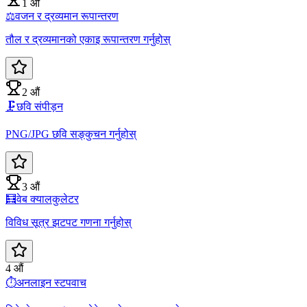
1 औं
⚖️
वजन र द्रव्यमान रूपान्तरण
तौल र द्रव्यमानको एकाइ रूपान्तरण गर्नुहोस्
2 औं
🗜️
छवि संपीड़न
PNG/JPG छवि सङ्कुचन गर्नुहोस्
3 औं
🧮
वेब क्यालकुलेटर
विविध सूत्र झटपट गणना गर्नुहोस्
4 औं
⏱️
अनलाइन स्टपवाच