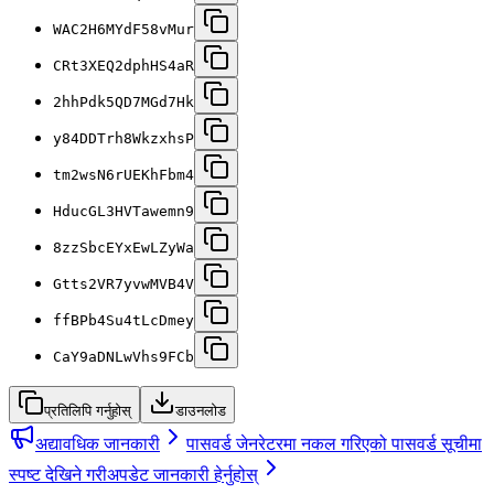
WAC2H6MYdF58vMur
CRt3XEQ2dphHS4aR
2hhPdk5QD7MGd7Hk
y84DDTrh8WkzxhsP
tm2wsN6rUEKhFbm4
HducGL3HVTawemn9
8zzSbcEYxEwLZyWa
Gtts2VR7yvwMVB4V
ffBPb4Su4tLcDmey
CaY9aDNLwVhs9FCb
प्रतिलिपि गर्नुहोस्
डाउनलोड
अद्यावधिक जानकारी
पासवर्ड जेनरेटरमा नकल गरिएको पासवर्ड सूचीमा
स्पष्ट देखिने गरी
अपडेट जानकारी हेर्नुहोस्