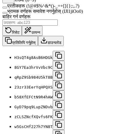
प्रतीकहरू (!@#$%^&*()-_=+[]{};:,.?)
भ्रामक वर्णहरू समावेश नगर्नुहोस् (IJl1jiOo0)
बाहिर गर्न वर्णहरू
रिसेट
उत्पन्न
प्रतिलिपि गर्नुहोस्
डाउनलोड
H3sQT4g8AsB6HDGk
8GY7Ea3hrVvVbc9C
qRpZ9Sb984U5kT8B
23zr33EerYqHPQXS
b58XfEFCtN9R4hAW
GyD79pq9LupZNDvb
zCLSZNcfXQvfs6FK
w5GsCHf227h7YN8T