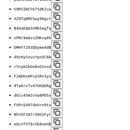
S9RYZWCF67SdK2ua
XZ9Tq6MS5wy9Hgzt
B4UaEQm3nMb5egfq
zPRC9eWzs2HKxq4h
DMHY7283QDyme4dB
d9zHySnuvYpnXC8A
r5nym2bGe8uGSnxd
F2mDKxmPcpSRn3yu
9Ta6rxTv47UKQGRg
dGCs45W2vSw8PD5x
FUPvSU97deUrn9tu
BhSXFZATr5DGSFyr
eQcnTVT8cVb8xenB