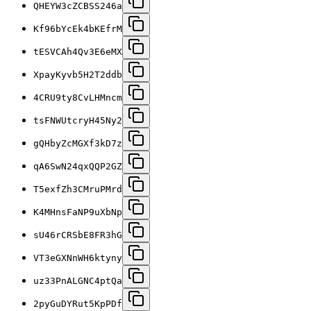
QHEYW3cZCBSS246a
Kf96bYcEk4bKEfrM
tESVCAh4Qv3E6eMX
XpayKyvb5H2T2ddb
4CRU9ty8CvLHMncm
tsFNWUtcryH45Ny2
gQHbyZcMGXf3kD7z
qA6SwN24qxQQP2GZ
T5exfZh3CMruPMrd
K4MHnsFaNP9uXbNp
sU46rCRSbE8FR3hG
VT3eGXNnWH6ktyny
uz33PnALGNC4ptQa
2pyGuDYRut5KpPDf