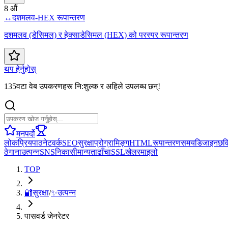
8 औं
↔️
दशमलव-HEX रूपान्तरण
दशमलव (डेसिमल) र हेक्साडेसिमल (HEX) को परस्पर रूपान्तरण
थप हेर्नुहोस्
135वटा वेब उपकरणहरू नि:शुल्क र अहिले उपलब्ध छन्!
मनपर्दो
लोकप्रिय
पाठ
नेटवर्क
SEO
सुरक्षा
प्रोग्रामिङ्ग
HTML
रूपान्तरण
समय
डिजाइन
छव
ठेगाना
उत्पन्न
SNS
निकासी
मान्यता
ढाँचा
SSL
खेल
रमाइलो
TOP
🔐
सुरक्षा
/
✨
उत्पन्न
पासवर्ड जेनरेटर