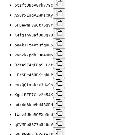
ptzftUNbV8Yh779C
A58rxEsqVZWMsxKy
5FBewmFVW6t76gVY
K4fgsnyuafUu3gYU
pe4kTFt4VtQfq885
Vy6Zk7pdh3H849M5
D2tA9E4qF8pSLLct
LErSDe46RBKtgkUP
evxQQfxakrx3Uw9s
XgafREE7Ctv2c54K
adx4q6kpVHd48GDH
tWuz4UheRQEXe3ed
qCVMPe8SZ7n546uV
p8LRMHWzfNYuRAtS