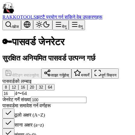
RAKKOTOOLS
झट्टै प्रयोग गर्न सकिने वेब उपकरणहरू
खोज
मेनु
मेनु
🔑
पासवर्ड जेनरेटर
सुरक्षित अनियमित पासवर्ड उत्पन्न गर्छ
सेटिङ्ग बचाउनुहोस्
साझा गर्नुहोस्
मनपर्ने
पूर्ण स्क्रिन
पासवर्डको लम्बाइ
8
12
16
20
32
64
4〜64
जेनरेट गर्ने संख्या
पासवर्डमा समावेश गर्न वर्णहरू
ठूलो अक्षर (A~Z)
साना अक्षर (a~z)
संख्या (0~9)