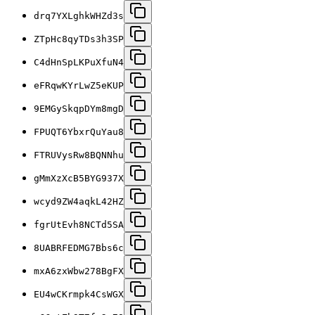
drq7YXLghkWHZd3s
ZTpHc8qyTDs3h3SP
C4dHnSpLKPuXfuN4
eFRqwKYrLwZ5eKUP
9EMGySkqpDYm8mgD
FPUQT6YbxrQuYau8
FTRUVysRw8BQNNhu
gMmXzXcB5BYG937X
wcyd9ZW4aqkL42HZ
fgrUtEvh8NCTd5SA
8UABRFEDMG7Bbs6c
mxA6zxWbw278BgFX
EU4wCKrmpk4CsWGX