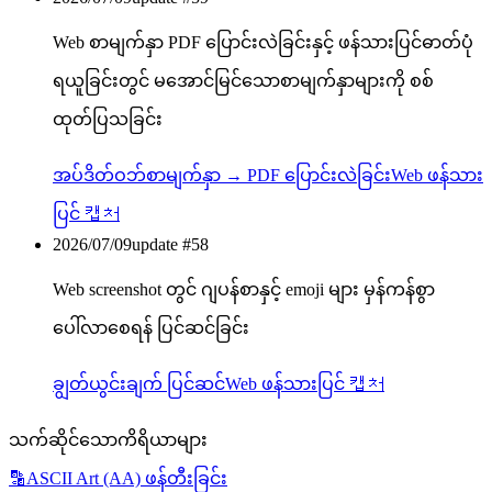
Web စာမျက်နှာ PDF ပြောင်းလဲခြင်းနှင့် ဖန်သားပြင်ဓာတ်ပုံ
ရယူခြင်းတွင် မအောင်မြင်သောစာမျက်နှာများကို စစ်
ထုတ်ပြသခြင်း
အပ်ဒိတ်
ဝဘ်စာမျက်နှာ → PDF ပြောင်းလဲခြင်း
Web ဖန်သား
ပြင် 캡처
2026/07/09
update #
58
Web screenshot တွင် ဂျပန်စာနှင့် emoji များ မှန်ကန်စွာ
ပေါ်လာစေရန် ပြင်ဆင်ခြင်း
ချွတ်ယွင်းချက် ပြင်ဆင်
Web ဖန်သားပြင် 캡처
သက်ဆိုင်သောကိရိယာများ
🔡
ASCII Art (AA) ဖန်တီးခြင်း