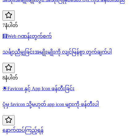
7နံပါတ်
🧮
Web ဂဏန်းတွက်စက်
သင်္ချာညီမျှခြင်းအမျိုးမျိုးကို လျင်မြန်စွာ တွက်ချက်ပါ
8နံပါတ်
🌟
Favicon နှင့် App Icon ဖန်တီးခြင်း
ပုံမှ favicon သို့မဟုတ် app icon များကို ဖန်တီးပါ
နောက်ထပ်ကြည့်ရန်