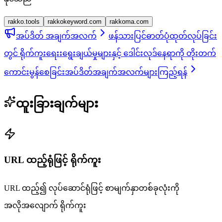
rakko.tools
rakkokeyword.com
rakkoma.com
အပ်ဒိတ် အချက်အလက်
ဖန်သားပြင်ဓာတ်ပုံထုတ်လုပ်ခြင်း
တွင် ရိုက်ကူးရေးးရွေးချယ်မှုများနှင့် ဒေါင်းလုဒ်နေရာကို တိုးတက်
ကောင်းမွန်စေခြင်း
အပ်ဒိတ်အချက်အလက်များကြည့်ရန်
ထူးခြားချက်များ
URL ထည့်ရုံဖြင့် ရိုက်ကူး
URL ထည့်၍ လုပ်ဆောင်ရုံဖြင့် စာမျက်နှာတစ်ခုလုံးကို
အလိုအလျောက် ရိုက်ကူး