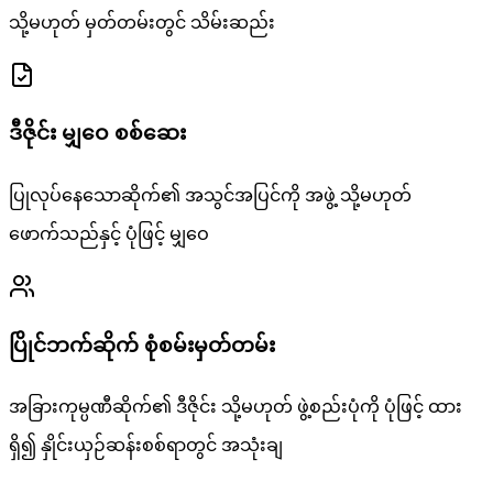
သို့မဟုတ် မှတ်တမ်းတွင် သိမ်းဆည်း
ဒီဇိုင်း မျှဝေ စစ်ဆေး
ပြုလုပ်နေသောဆိုက်၏ အသွင်အပြင်ကို အဖွဲ့ သို့မဟုတ်
ဖောက်သည်နှင့် ပုံဖြင့် မျှဝေ
ပြိုင်ဘက်ဆိုက် စုံစမ်းမှတ်တမ်း
အခြားကုမ္ပဏီဆိုက်၏ ဒီဇိုင်း သို့မဟုတ် ဖွဲ့စည်းပုံကို ပုံဖြင့် ထား
ရှိ၍ နှိုင်းယှဉ်ဆန်းစစ်ရာတွင် အသုံးချ