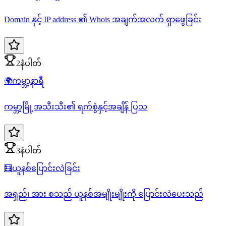
Domain နှင့် IP address ၏ Whois အချက်အလက် ရှာဖွေခြင်း
2နံပါတ်
🌍
ကမ္ဘာ့နာရီ
ကမ္ဘာ့မြို့အသီးသီး၏ ရက်စွဲနှင့်အချိန် ပြသ
3နံပါတ်
🧮
ယူနစ်ပြောင်းလဲခြင်း
အရှည်၊ အား စသည် ယူနစ်အမျိုးမျိုးကို ပြောင်းလဲပေးသည်