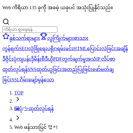
Web ကိရိယာ 135 ခုကို အခမဲ့ ယခုပင် အသုံးပြုနိုင်သည်။
နှစ်သက်ရာများ
လူကြိုက်များ
စာသား
ကွန်ရက်
SEO
လုံခြုံရေး
ပရိုဂရမ်းမင်း
HTML
ပြောင်းလဲခြင်း
အချိန်
ဒီဇိုင်း
ပုံ
ကျပန်း
ဒိုမိန်း
ဗီဒီယို
PDF
တွက်ချက်မှု
အသံ
IP လိပ်စာ
ထုတ်လုပ်ရန်
SNS
ထုတ်ယူခြင်း
အတည်ပြုခြင်း
ဖော်မတ်ချ
ခြင်း
SSL
ဂိမ်း
မျော်မွန်သော
TOP
🖼️
ပုံ
/
✨
ထုတ်လုပ်ရန်
Web ဖန်သားပြင် 캡처