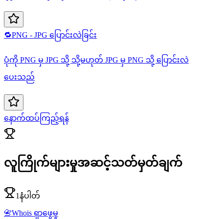
🔁
PNG - JPG ပြောင်းလဲခြင်း
ပုံကို PNG မှ JPG သို့ သို့မဟုတ် JPG မှ PNG သို့ ပြောင်းလဲ
ပေးသည်
နောက်ထပ်ကြည့်ရန်
လူကြိုက်များမှုအဆင့်သတ်မှတ်ချက်
1နံပါတ်
📇
Whois ရှာဖွေမှု