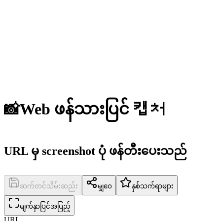
📸
Web ဖန်သားပြင် 캡처
URL မှ screenshot ပုံ ဖန်တီးပေးသည်
ဆက်တင်သိမ်းဆည်း
မျှဝေ
နှစ်သက်ရာများ
မျက်နှာပြင်အပြည့်
URL