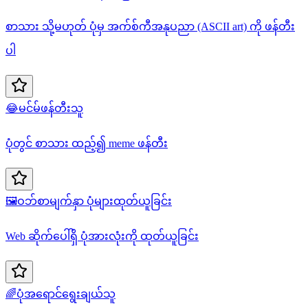
စာသား သို့မဟုတ် ပုံမှ အက်စ်ကီအနုပညာ (ASCII art) ကို ဖန်တီး
ပါ
😂
မင်မ်ဖန်တီးသူ
ပုံတွင် စာသား ထည့်၍ meme ဖန်တီး
🖼️
ဝဘ်စာမျက်နှာ ပုံများထုတ်ယူခြင်း
Web ဆိုက်ပေါ်ရှိ ပုံအားလုံးကို ထုတ်ယူခြင်း
🌈
ပုံအရောင်ရွေးချယ်သူ