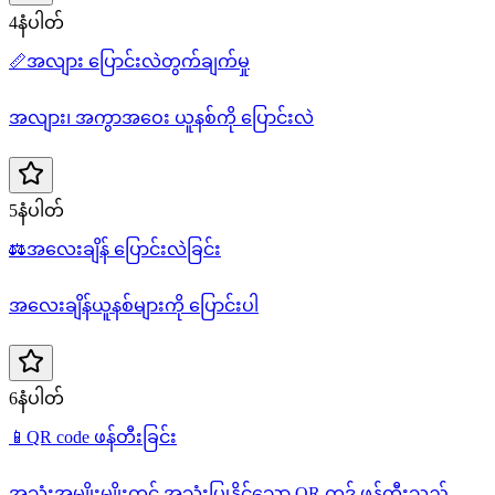
4နံပါတ်
📏
အလျား ပြောင်းလဲတွက်ချက်မှု
အလျား၊ အကွာအဝေး ယူနစ်ကို ပြောင်းလဲ
5နံပါတ်
⚖️
အလေးချိန် ပြောင်းလဲခြင်း
အလေးချိန်ယူနစ်များကို ပြောင်းပါ
6နံပါတ်
📱
QR code ဖန်တီးခြင်း
အသုံးအမျိုးမျိုးတွင် အသုံးပြုနိုင်သော QR ကုဒ် ဖန်တီးသည်