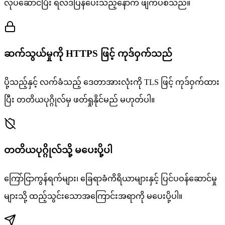
လုပ်ဆောင်ပြီး ရလဒ်ပြန်ပေးသည့်နောက် ဖျက်ပစ်သည်။
ဆက်သွယ်မှုကို HTTPS ဖြင့် ကုဒ်ဝှက်သည်
ပို့သည့်နှင့် လက်ခံသည့် ဒေတာအားလုံးကို TLS ဖြင့် ကုဒ်ဝှက်ထား
ပြီး တတိယပုဂ္ဂိုလ်မှ ဖတ်ရှုနိုင်မည် မဟုတ်ပါ။
တတိယပုဂ္ဂိုလ်သို့ မပေးပို့ပါ
ကြော်ငြာကွန်ရက်များ၊ ခြေရာခံကိရိယာများနှင့် ပြင်ပဝန်ဆောင်မှု
များသို့ ထည့်သွင်းသောအကြောင်းအရာကို မပေးပို့ပါ။