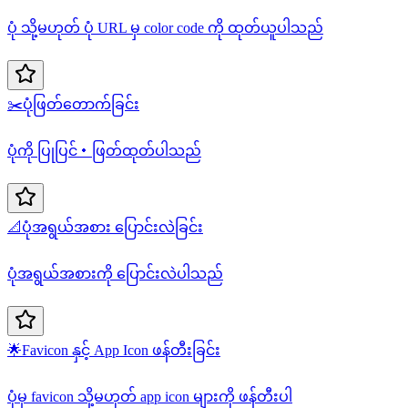
ပုံ သို့မဟုတ် ပုံ URL မှ color code ကို ထုတ်ယူပါသည်
✂️
ပုံဖြတ်တောက်ခြင်း
ပုံကို ပြုပြင်・ဖြတ်ထုတ်ပါသည်
📐
ပုံအရွယ်အစား ပြောင်းလဲခြင်း
ပုံအရွယ်အစားကို ပြောင်းလဲပါသည်
🌟
Favicon နှင့် App Icon ဖန်တီးခြင်း
ပုံမှ favicon သို့မဟုတ် app icon များကို ဖန်တီးပါ