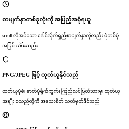
စာမျက်နှာတစ်ခုလုံးကို အပြည့်အစုံရယူ
scroll လိုအပ်သော ဒေါင်လိုက်ရှည်စာမျက်နှာကိုလည်း ပုံတစ်ပုံ
အဖြစ် သိမ်းဆည်း
PNG/JPEG ဖြင့် ထုတ်ယူနိုင်သည်
ထုတ်ယူပုံစံ၊ ဓာတ်ပုံရိုက်ကွက်၊ ကြည်လင်ပြတ်သားမှု၊ ထုတ်ယူ
အချိုး စသည်တို့ကို အသေးစိတ် သတ်မှတ်နိုင်သည်