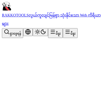
RAKKOTOOLS
လွယ်ကူလျင်မြန်စွာ သုံးနိုင်သော Web ကိရိယာ
များ
ရှာဖွေရန်
မီနူး
မီနူး