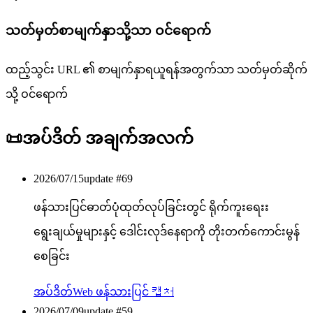
သတ်မှတ်စာမျက်နှာသို့သာ ဝင်ရောက်
ထည့်သွင်း URL ၏ စာမျက်နှာရယူရန်အတွက်သာ သတ်မှတ်ဆိုက်
သို့ ဝင်ရောက်
📜
အပ်ဒိတ် အချက်အလက်
2026/07/15
update #
69
ဖန်သားပြင်ဓာတ်ပုံထုတ်လုပ်ခြင်းတွင် ရိုက်ကူးရေးး
ရွေးချယ်မှုများနှင့် ဒေါင်းလုဒ်နေရာကို တိုးတက်ကောင်းမွန်
စေခြင်း
အပ်ဒိတ်
Web ဖန်သားပြင် 캡처
2026/07/09
update #
59