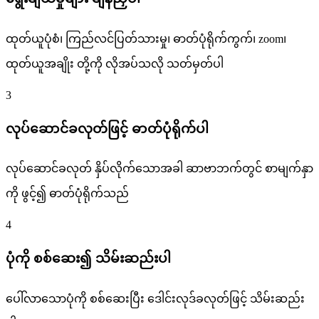
ထုတ်ယူပုံစံ၊ ကြည်လင်ပြတ်သားမှု၊ ဓာတ်ပုံရိုက်ကွက်၊ zoom၊
ထုတ်ယူအချိုး တို့ကို လိုအပ်သလို သတ်မှတ်ပါ
3
လုပ်ဆောင်ခလုတ်ဖြင့် ဓာတ်ပုံရိုက်ပါ
လုပ်ဆောင်ခလုတ် နှိပ်လိုက်သောအခါ ဆာဗာဘက်တွင် စာမျက်နှာ
ကို ဖွင့်၍ ဓာတ်ပုံရိုက်သည်
4
ပုံကို စစ်ဆေး၍ သိမ်းဆည်းပါ
ပေါ်လာသောပုံကို စစ်ဆေးပြီး ဒေါင်းလုဒ်ခလုတ်ဖြင့် သိမ်းဆည်း