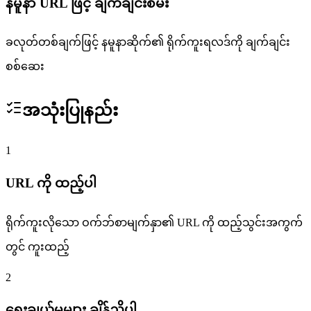
နမူနာ URL ဖြင့် ချက်ချင်းစမ်း
ခလုတ်တစ်ချက်ဖြင့် နမူနာဆိုက်၏ ရိုက်ကူးရလဒ်ကို ချက်ချင်း
စစ်ဆေး
အသုံးပြုနည်း
1
URL ကို ထည့်ပါ
ရိုက်ကူးလိုသော ဝက်ဘ်စာမျက်နှာ၏ URL ကို ထည့်သွင်းအကွက်
တွင် ကူးထည့်
2
ရွေးချယ်မှုများ ချိန်ညှိပါ