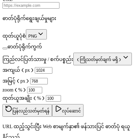
ဓာတ်ပုံရိုက်ရွေးချယ်မှုများ
ထုတ်ယူပုံစံ
PNG
ဓာတ်ပုံရိုက်ကွက်
ကြည်လင်ပြတ်သားမှု / စက်ပစ္စည်း
（ကြိုသတ်မှတ်ချက် မရှိ）
အကျယ်（px）
အမြင့်（px）
zoom（%）
ထုတ်ယူအချိုး（%）
ပြန်လည်သတ်မှတ်ရန်
လုပ်ဆောင်
URL ထည့်သွင်းပြီး Web စာမျက်နှာ၏ ဖန်သားပြင် ဓာတ်ပုံ ရယူ
နိုင်သည်